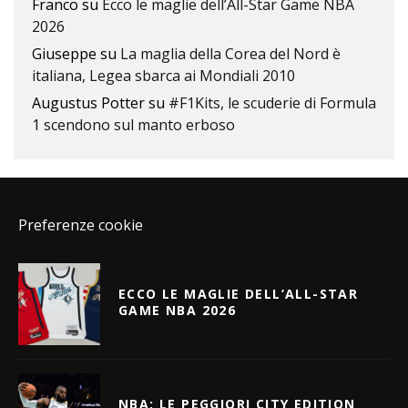
Franco
su
Ecco le maglie dell’All-Star Game NBA
2026
Giuseppe
su
La maglia della Corea del Nord è
italiana, Legea sbarca ai Mondiali 2010
Augustus Potter
su
#F1Kits, le scuderie di Formula
1 scendono sul manto erboso
Preferenze cookie
ECCO LE MAGLIE DELL’ALL-STAR
GAME NBA 2026
NBA: LE PEGGIORI CITY EDITION