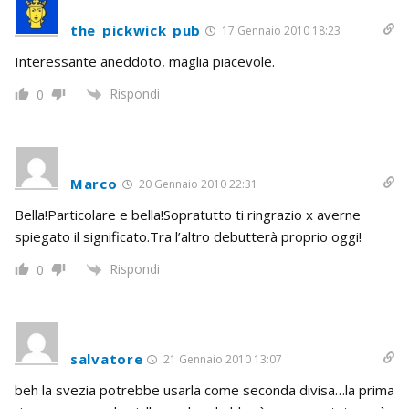
the_pickwick_pub
17 Gennaio 2010 18:23
Interessante aneddoto, maglia piacevole.
Rispondi
0
Marco
20 Gennaio 2010 22:31
Bella!Particolare e bella!Sopratutto ti ringrazio x averne
spiegato il significato.Tra l’altro debutterà proprio oggi!
Rispondi
0
salvatore
21 Gennaio 2010 13:07
beh la svezia potrebbe usarla come seconda divisa…la prima