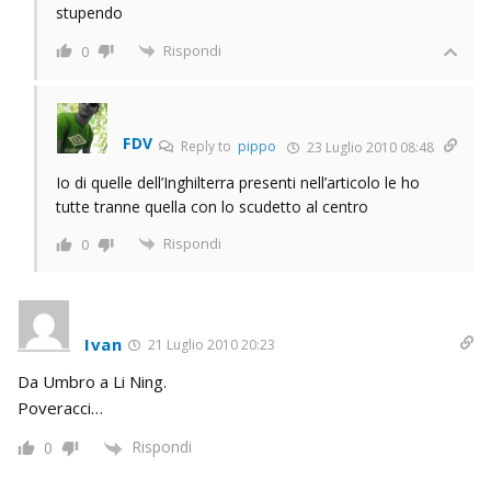
stupendo
Rispondi
0
FDV
Reply to
pippo
23 Luglio 2010 08:48
Io di quelle dell’Inghilterra presenti nell’articolo le ho
tutte tranne quella con lo scudetto al centro
Rispondi
0
Ivan
21 Luglio 2010 20:23
Da Umbro a Li Ning.
Poveracci…
Rispondi
0