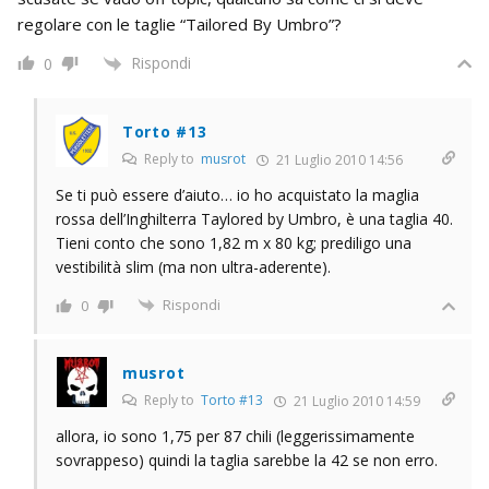
regolare con le taglie “Tailored By Umbro”?
Rispondi
0
Torto #13
Reply to
musrot
21 Luglio 2010 14:56
Se ti può essere d’aiuto… io ho acquistato la maglia
rossa dell’Inghilterra Taylored by Umbro, è una taglia 40.
Tieni conto che sono 1,82 m x 80 kg; prediligo una
vestibilità slim (ma non ultra-aderente).
Rispondi
0
musrot
Reply to
Torto #13
21 Luglio 2010 14:59
allora, io sono 1,75 per 87 chili (leggerissimamente
sovrappeso) quindi la taglia sarebbe la 42 se non erro.