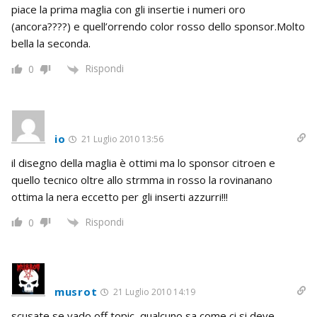
piace la prima maglia con gli insertie i numeri oro
(ancora????) e quell’orrendo color rosso dello sponsor.Molto
bella la seconda.
Rispondi
0
io
21 Luglio 2010 13:56
il disegno della maglia è ottimi ma lo sponsor citroen e
quello tecnico oltre allo strmma in rosso la rovinanano
ottima la nera eccetto per gli inserti azzurri!!!
Rispondi
0
musrot
21 Luglio 2010 14:19
scusate se vado off topic, qualcuno sa come ci si deve