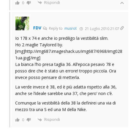
Rispondi
0
FDV
Reply to
musrot
21 Luglio 2010 21:07
Io 178 x 74 e anche io prediligo la vestibilità slim.
Ho 2 maglie Taylored by.
[img]http://img687.imageshack.us/img687/6968/img028
1ua.jpg[/img]
La bianca l’ho presa taglia 36. All’epoca pesavo 78 e
posso dire che è stato un errore! troppo piccola. Ora
invece posso pensare di metterla.
La verde invece è 38, ed è più adatta rispetto alla 36,
anche se l’ideale sarebbe una 37, che pero’ non c’è.
Comunque la vestibilità della 38 la definirei una via di
mezzo tra una S ed una M della Nike.
Rispondi
0