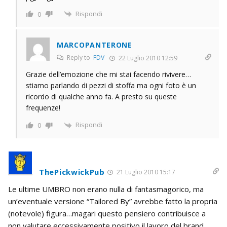
Rispondi
0
MARCOPANTERONE
Reply to
FDV
22 Luglio 2010 12:59
Grazie dell’emozione che mi stai facendo rivivere…
stiamo parlando di pezzi di stoffa ma ogni foto è un
ricordo di qualche anno fa. A presto su queste
frequenze!
Rispondi
0
ThePickwickPub
21 Luglio 2010 15:17
Le ultime UMBRO non erano nulla di fantasmagorico, ma
un’eventuale versione “Tailored By” avrebbe fatto la propria
(notevole) figura…magari questo pensiero contribuisce a
non valutare eccessivamente positivo il lavoro del brand