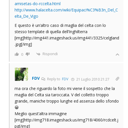
amisetas-do-rccelta.html
http://www.halacelta.com/wiki/Equipaci%C3%B3n_Del_C
elta_De_Vigo
E questo è un’altro caso di maglia del celta con lo
stesso template di quella dell’Inghilterra
[img]http://img441.imageshack.us/img441/3325/celgland
.jpg[/img]
Rispondi
0
FDV
Reply to
FDV
21 Luglio 2010 21:27
ma ora che riguardo la foto mi viene il sospetto che la
maglia del Celta sia taroccata. V del colletto troppo
grande, maniche troppo lunghe ed assenza dello sfondo
😀
Meglio quest’altra immagine
[img]http://img718.imageshack.us/img718/4060/rcdcelt.j
pg[/img]