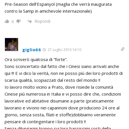
Pre-Season dell’Espanyol (maglia che verrà inaugurata
contro la Samp in amichevole internazionale)
Rispondi
0
giglio66
21 Luglio 2010 16:10
Ora scriverò qualcosa di “forte”.
Sono sconcertato dal fatto che i Cinesi siano arrivati anche
qui !!! E vi dico la verità, non ne posso più dei loro prodotti di
scarsa qualità, scopiazzati dal resto del mondo !!
Io lavoro molto vicino a Prato, dove risiede la comunità
Cinese più numerosa in Italia e vi posso dire che, condizioni
lavorative ed abitative disumane a parte (praticamente
lavorano e vivono nei capannoni dove producono 24 ore al
giorno, senza sosta, filati e stoffe)dobbiamo veramente
pensare di contingentare i loro prodotti !!
Senza dilungarmi troppo sui loro bassissimi costi della