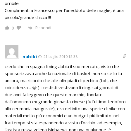
orribile.
Complimenti a Francesco per l’aneddoto delle maglie, è una
piccola/grande chicca !!!
Rispondi
0
nabiki
21 Luglio 2010 15:38
credo che in spagna li ning abbia il suo mercato, visto che
sponsorizzava anche la nazionale di basket. non so se lo fa
ancora, ma ricordo che alle olimpiadi di pechino (toh, che
coincidenza… 😀 ) i cestisti vestivano li ning. sui giornali di
due anni fa leggevo che questo marchio, fondato
dall’omonimo ex grande ginnasta cinese (fu l’ultimo tedoforo
alla cerimonia inaugurale), era definito una specie di nike con
materiali molto più economici e un budget più limitato. nel
frattempo si sta espandendo a vista d’occhio. ad esempio,
l’astista russa yelena isinbaeva, non una qualunque, è