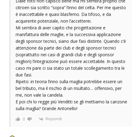
Dalle foto non capisco bene ma mi sembra proprio che
citroen sia scritto “sopra” l’inno del celta. Per me questo
è inaccettabile e quasi blasfemo. Da tifoso, e da
acquirente potenziale, non l’accetterei.
Mi sembra di aver capito che progettazione e
manifattura delle maglie, e la successiva applicazione
degli sponsor tecnici, siano due fasi distinte. Quando c’è
attenzione da parte dei club e degli sponsor tecnici
(soprattutto nei casi di grandi club e degli sponsor
migliori) l’integrazione puó essere accettabile. In questo
caso mi pare ci sia stato un totale scollegamento tra le
due fasi.
Ripeto: in teoria l’inno sulla maglia potrebbe essere un
bel tributo, ma il rischio di un risultato… offensivo, per
me, non vale la candela.
E poi chi lo regge più Venditti se gli mettiamo la canzone
sulla maglia? Grande Antonello!
Rispondi
0