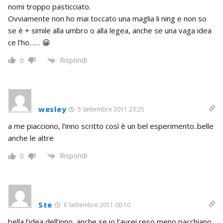
nomi troppo pasticciato.
Ovviamente non ho mai toccato una maglia li ning e non so
se è + simile alla umbro o alla legea, anche se una vaga idea
ce l’ho…… 😀
Rispondi
0
wesley
5 Settembre 2011 23:25
a me piacciono, l’inno scritto così è un bel esperimento..belle
anche le altre
Rispondi
0
Ste
6 Settembre 2011 00:10
bella l’idea dell’inno, anche se io l’avrei reso meno pacchiano