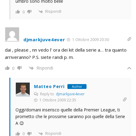
umbro sono molto belle
Rispondi
0
djmarkjuve4ever
1 Ottobre 2009 20:30
dai , please , nn vedo l’ ora dei kit della serie a… tra quanto
arriveranno? P.S. siete randi p. m.
Rispondi
0
Matteo Perri
Author
Reply to
djmarkjuve4ever
1 Ottobre 2009 22:35
Oggi/domani inserisco quelle della Premier League, ti
prometto che le prossime saranno poi quelle della Serie
A 😉
Rispondi
0