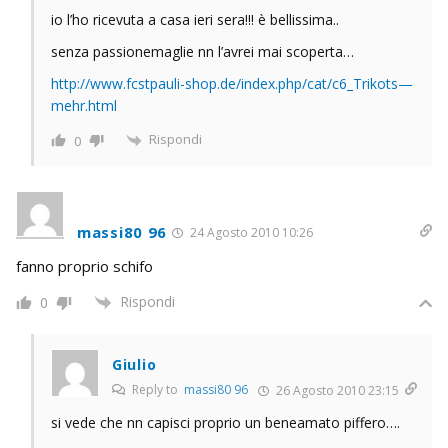
io l’ho ricevuta a casa ieri sera!!! è bellissima..
senza passionemaglie nn l’avrei mai scoperta…
http://www.fcstpauli-shop.de/index.php/cat/c6_Trikots—
mehr.html
Rispondi
0
massi80 96
24 Agosto 2010 10:26
fanno proprio schifo
Rispondi
0
Giulio
Reply to
massi80 96
26 Agosto 2010 23:15
si vede che nn capisci proprio un beneamato piffero….