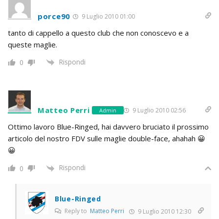
porce90
9 Luglio 2010 01:00
tanto di cappello a questo club che non conoscevo e a
queste maglie.
Rispondi
0
Matteo Perri
9 Luglio 2010 02:56
Admin
Ottimo lavoro Blue-Ringed, hai davvero bruciato il prossimo
articolo del nostro FDV sulle maglie double-face, ahahah 😀
😀
Rispondi
0
Blue-Ringed
Reply to
Matteo Perri
9 Luglio 2010 12:30