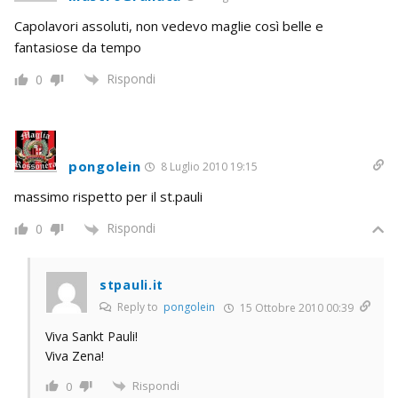
Capolavori assoluti, non vedevo maglie così belle e
fantasiose da tempo
Rispondi
0
pongolein
8 Luglio 2010 19:15
massimo rispetto per il st.pauli
Rispondi
0
stpauli.it
Reply to
pongolein
15 Ottobre 2010 00:39
Viva Sankt Pauli!
Viva Zena!
Rispondi
0