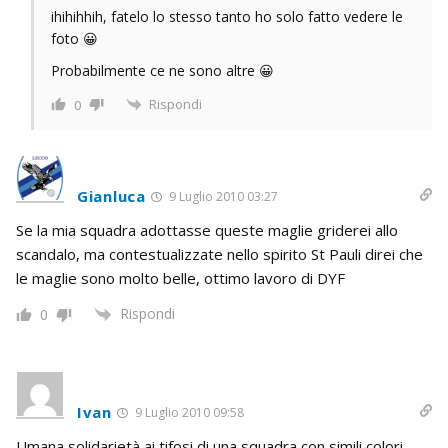
ihihihhih, fatelo lo stesso tanto ho solo fatto vedere le
foto 😀
Probabilmente ce ne sono altre 😀
Rispondi
0
Gianluca
9 Luglio 2010 03:27
Se la mia squadra adottasse queste maglie griderei allo
scandalo, ma contestualizzate nello spirito St Pauli direi che
le maglie sono molto belle, ottimo lavoro di DYF
Rispondi
0
Ivan
9 Luglio 2010 09:58
Umana solidarietà ai tifosi di una squadra con simili colori