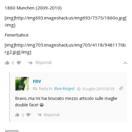
1860 Munchen (2009-2010)
[img]http://img693.imageshack.us/img693/7575/1860o.jpg[
/img]
Fenerbahce
[img]http://img705.imageshack.us/img705/4118/9481170b
rg2.jpg[/img]
Rispondi
0
FDV
Reply to
Blue-Ringed
9 Luglio 2010 02:35
Bravo..ma mi hai bruciato mezzo articolo sulle maglie
double face! 😀
Rispondi
0