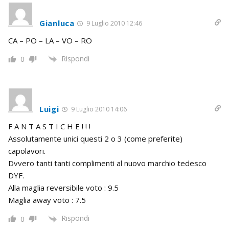
Gianluca
9 Luglio 2010 12:46
CA – PO – LA – VO – RO
Rispondi
0
Luigi
9 Luglio 2010 14:06
F A N T A S T I C H E ! ! !
Assolutamente unici questi 2 o 3 (come preferite)
capolavori.
Dvvero tanti tanti complimenti al nuovo marchio tedesco
DYF.
Alla maglia reversibile voto : 9.5
Maglia away voto : 7.5
Rispondi
0