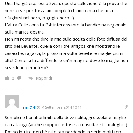
Una l’ha già espressa Swan: questa collezione è la prova che
non serve per forza un completo bianco (ma che noia
rifugiarsi nel nero, o grigio-nero…).
L’altra Collezionista_34: interessante la bandierina regionale
sulla manica destra.
Non mi resta che dire la mia sulla scelta della foto diffusa dal
sito del Levante, quella con i tre amigos che mostrano le
casacche: ragazzi, la prossima volta tenete le maglie più in
alto! Come si fa a diffondere un’immagine dove le maglie non
si vedono per intero?
Rispondi
0
mr74
4 Settembre 2014 10:11
Semplici e banali ai limiti della dozzinalità, grossolane maglie
da catalogo(anche troppo costose a consultare i cataloghi…).
Posso intuire perchè nike sta perdendo in serie molti top