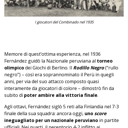
I giocatori del Combinado nel 1935
–
Memore di quest’ottima esperienza, nel 1936
Fernández guidò la Nazionale peruviana al
torneo
olimpico
dei Giochi di Berlino. Il
Rodillo Negro
(“rullo
negro”) – così era soprannominato il Perù in quegli
anni, per via del suo attacco composto quasi
interamente da giocatori di colore – dimostrò fin da
subito di
poter ambire alla vittoria finale
.
Agli ottavi, Fernández siglò 5 reti alla Finlandia nel 7-3
finale della sua squadra: ancora oggi,
uno
score
ineguagliato per un nazionale peruviano
in partite
ufficiali. Nei quarti, il perentorio 4-2 inflitto ai