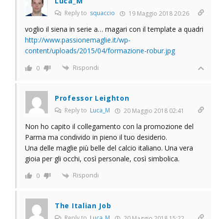
Luca_M
Reply to
squaccio
19 Maggio 2018 20:26
voglio il siena in serie a… magari con il template a quadri
http://www.passionemaglie.it/wp-
content/uploads/2015/04/formazione-robur.jpg
Rispondi
0
Professor Leighton
Reply to
Luca_M
20 Maggio 2018 02:41
Non ho capito il collegamento con la promozione del
Parma ma condivido in pieno il tuo desiderio.
Una delle maglie più belle del calcio italiano. Una vera
gioia per gli occhi, così personale, così simbolica.
Rispondi
0
The Italian Job
Reply to
Luca_M
20 Maggio 2018 15:22