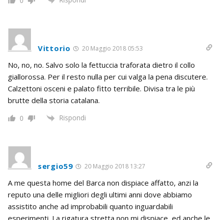
0
Vittorio
20 Maggio 2018 05:53
No, no, no. Salvo solo la fettuccia traforata dietro il collo
giallorossa. Per il resto nulla per cui valga la pena discutere.
Calzettoni osceni e palato fitto terribile. Divisa tra le più
brutte della storia catalana.
Rispondi
0
sergio59
20 Maggio 2018 13:27
A me questa home del Barca non dispiace affatto, anzi la
reputo una delle migliori degli ultimi anni dove abbiamo
assistito anche ad improbabili quanto inguardabili
esperimenti. La rigatura stretta non mi dispiace, ed anche le