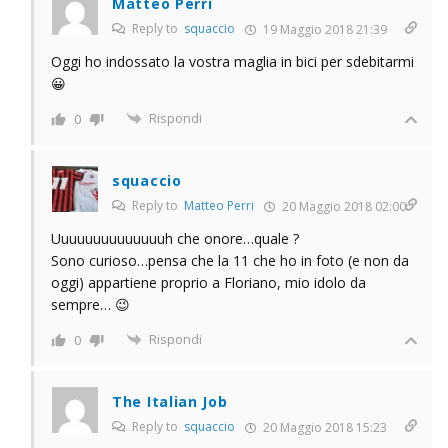
Matteo Perri
Reply to
squaccio
19 Maggio 2018 21:39
Oggi ho indossato la vostra maglia in bici per sdebitarmi
😀
Rispondi
0
squaccio
Reply to
Matteo Perri
20 Maggio 2018 02:00
Uuuuuuuuuuuuuuh che onore…quale ?
Sono curioso…pensa che la 11 che ho in foto (e non da
oggi) appartiene proprio a Floriano, mio idolo da
sempre… 😉
Rispondi
0
The Italian Job
Reply to
squaccio
20 Maggio 2018 15:23