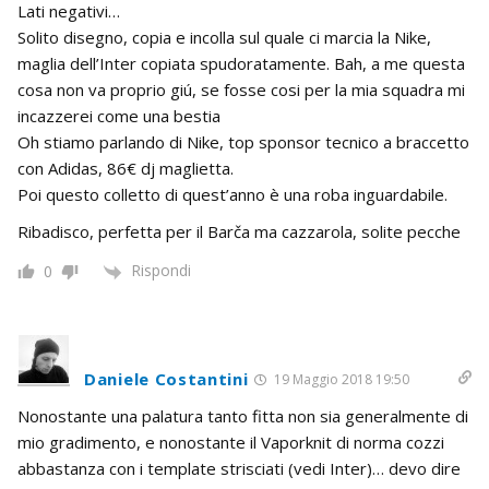
Lati negativi…
Solito disegno, copia e incolla sul quale ci marcia la Nike,
maglia dell’Inter copiata spudoratamente. Bah, a me questa
cosa non va proprio giú, se fosse cosi per la mia squadra mi
incazzerei come una bestia
Oh stiamo parlando di Nike, top sponsor tecnico a braccetto
con Adidas, 86€ dj maglietta.
Poi questo colletto di quest’anno è una roba inguardabile.
Ribadisco, perfetta per il Barča ma cazzarola, solite pecche
Rispondi
0
Daniele Costantini
19 Maggio 2018 19:50
Nonostante una palatura tanto fitta non sia generalmente di
mio gradimento, e nonostante il Vaporknit di norma cozzi
abbastanza con i template strisciati (vedi Inter)… devo dire