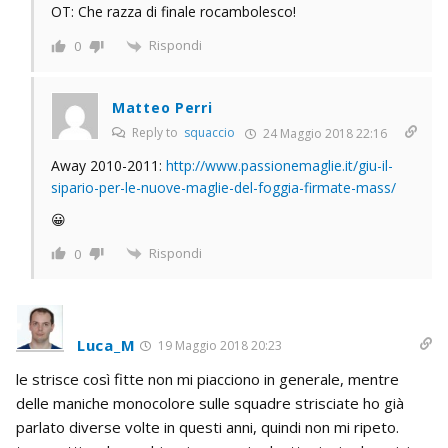
OT: Che razza di finale rocambolesco!
Rispondi
0
Matteo Perri
Reply to
squaccio
24 Maggio 2018 22:16
Away 2010-2011:
http://www.passionemaglie.it/giu-il-
sipario-per-le-nuove-maglie-del-foggia-firmate-mass/
😀
Rispondi
0
Luca_M
19 Maggio 2018 20:23
le strisce così fitte non mi piacciono in generale, mentre
delle maniche monocolore sulle squadre strisciate ho già
parlato diverse volte in questi anni, quindi non mi ripeto.