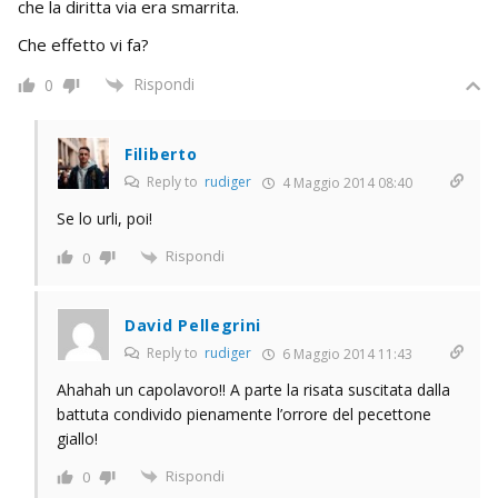
che la diritta via era smarrita.
Che effetto vi fa?
Rispondi
0
Filiberto
Reply to
rudiger
4 Maggio 2014 08:40
Se lo urli, poi!
Rispondi
0
David Pellegrini
Reply to
rudiger
6 Maggio 2014 11:43
Ahahah un capolavoro!! A parte la risata suscitata dalla
battuta condivido pienamente l’orrore del pecettone
giallo!
Rispondi
0