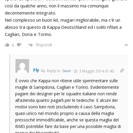
così da qualche anno, non il massimo ma comunque
decentemente integrato.
Nel complesso un buon kit, magari migliorabile, ma c’è un
abisso tra questo di Kappa Deutschland ed i soliti rifilati a
Cagliari, Doria e Torino.
Rispondi
0
Fly
Reply to
Swan
3 Maggio 2014 01:40
È ovvio che Kappa non ritiene utile sperimentare sulle
maglie di Sampdoria, Cagliari e Torino. Evidentemente
pagare dei designer per le squadre italiane non rende
all’azienda quanto pagarli per le tedesche. E alcuni dei
motivi sono ben noti (escludendo il caso Sampdoria,
quasi unico nel mondo proprio a causa della maglia
pressoché immodificabile, anche se questa maglia del
BMG potrebbe fare da base per una possibile maglia di
riserva dei blucerchiati).