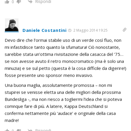
Rispondi
0
Daniele Costantini
2 Maggio 2014 19:25
Devo dire che l’ormai stabile uso di un verde così fluo, non
mi infastidisce tanto quanto la sfumatura! Ciò nonostante,
sarebbe stata un’ottima rivisitazione della casacca del ’75…
se non avesse avuto il retro monocromatico (ma è solo una
minuzia) e se sul petto (questa è la cosa difficile da digerire!)
fosse presente uno sponsor meno invasivo.
Una buona maglia, assolutamente promossa – non mi
stupirei se venisse eletta una delle migliori della prossima
Bundesliga -, ma non riesco a togliermi l’idea che si poteva
comnque fare di più. A latere, Kappa Deutschland si
conferma nettamente più ‘audace’ e originale della casa
madre!
Rispondi
0