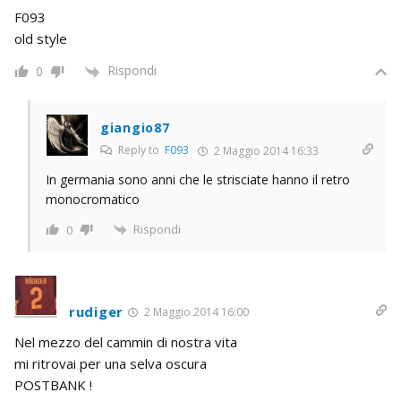
F093
old style
Rispondi
0
giangio87
Reply to
F093
2 Maggio 2014 16:33
In germania sono anni che le strisciate hanno il retro
monocromatico
Rispondi
0
rudiger
2 Maggio 2014 16:00
Nel mezzo del cammin di nostra vita
mi ritrovai per una selva oscura
POSTBANK !