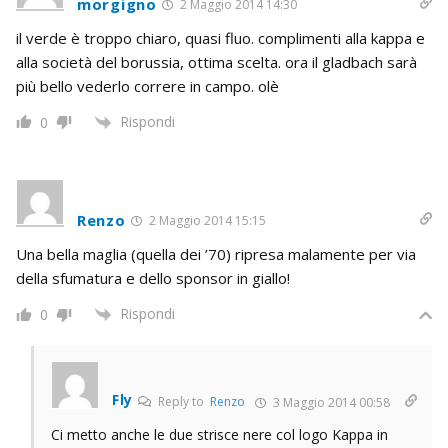
morgigno
2 Maggio 2014 14:30
il verde è troppo chiaro, quasi fluo. complimenti alla kappa e
alla società del borussia, ottima scelta. ora il gladbach sarà
più bello vederlo correre in campo. olè
Rispondi
0
Renzo
2 Maggio 2014 15:15
Una bella maglia (quella dei ’70) ripresa malamente per via
della sfumatura e dello sponsor in giallo!
Rispondi
0
Fly
Reply to
Renzo
3 Maggio 2014 00:58
Ci metto anche le due strisce nere col logo Kappa in