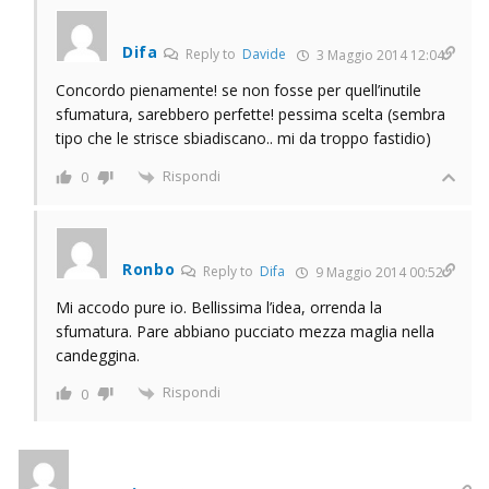
Difa
Reply to
Davide
3 Maggio 2014 12:04
Concordo pienamente! se non fosse per quell’inutile
sfumatura, sarebbero perfette! pessima scelta (sembra
tipo che le strisce sbiadiscano.. mi da troppo fastidio)
Rispondi
0
Ronbo
Reply to
Difa
9 Maggio 2014 00:52
Mi accodo pure io. Bellissima l’idea, orrenda la
sfumatura. Pare abbiano pucciato mezza maglia nella
candeggina.
Rispondi
0