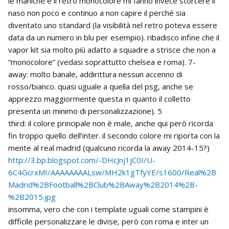
le maniche e il retro monocolore mi fanno invece storcere il
naso non poco e continuo a non capire il perché sia
diventato uno standard (la visibilità nel retro poteva essere
data da un numero in blu per esempio). ribadisco infine che il
vapor kit sia molto più adatto a squadre a strisce che non a
“monocolore” (vedasi soprattutto chelsea e roma). 7-
away: molto banale, addirittura nessun accenno di
rosso/bianco. quasi uguale a quella del psg, anche se
apprezzo maggiormente questa in quanto il colletto
presenta un minimo di personalizzazione). 5
third: il colore principale non è male, anche qui però ricorda
fin troppo quello dell’inter. il secondo colore mi riporta con la
mente al real madrid (qualcuno ricorda la away 2014-15?)
http://3.bp.blogspot.com/-DHcJnj1jC0I/U-
6C4GcrxMI/AAAAAAAALsw/MH2k1gTfyYE/s1600/Real%2B
Madrid%2BFootball%2BClub%2BAway%2B2014%2B-
%2B2015.jpg
insomma, vero che con i template uguali come stampini è
difficile personalizzare le divise, però con roma e inter un