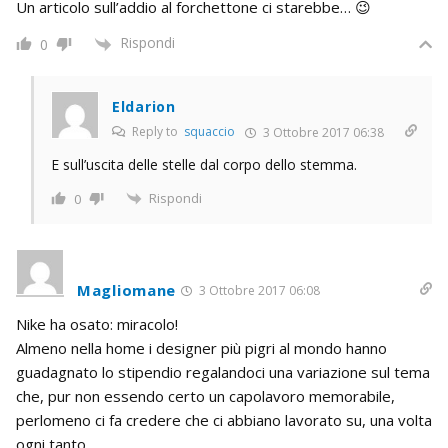
Un articolo sull’addio al forchettone ci starebbe… 😉
Rispondi
0
Eldarion
Reply to
squaccio
3 Ottobre 2017 06:38
E sull’uscita delle stelle dal corpo dello stemma.
Rispondi
0
Magliomane
3 Ottobre 2017 06:08
Nike ha osato: miracolo!
Almeno nella home i designer più pigri al mondo hanno
guadagnato lo stipendio regalandoci una variazione sul tema
che, pur non essendo certo un capolavoro memorabile,
perlomeno ci fa credere che ci abbiano lavorato su, una volta
ogni tanto.