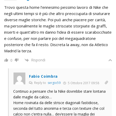
Trovo questa home l’ennesimo pessimo lavoro di Nike che
negli ultimi tempi si è più che altro preoccupata di snaturare
diverse maglie storiche. Poi può anche piacere per carità,
ma personalmente le maglie strisciate storpiate da graffi,
inserti e quant’altro mi danno l’idea di essere scarabocchiate
e confuse, per non parlare poi del megaquadratone
posteriore che fa il resto. Discreta la away, non da Atletico
Madrid la terza.
Rispondi
0
Fabio Coimbra
Reply to
sergio59
5 Ottobre 2017 09:58
Continuo a pensare che la Nike dovrebbe stare lontana
dalle maglie da calcio…
Home rovinata da delle strisce diagonali fastidiose,
seconda del tutto anonima e terza con texture che col
calcio non c’entra nulla… dev’essere la maglia dei