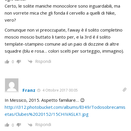
Certo, le solite maniche monocolore sono inguardabili, ma
non vorrete mica che gli fonda il cervello a quelli di Nike,
vero?
Comunque non vi preoccupate, l’away è il solito completino
moscio moscio buttato li tanto per, e la 3rd é il solito
template-stampino comune ad un paio di dozzine di altre
squadre (blu e rosa… colori scelti per sorteggio, immagino).
Rispondi
0
Franz
4 Ottobre 2017 00:05
In Messico, 2015. Aspetto familiare… 😉
http://i312.photobucket.com/albums/ll349/Todosobrecamis
etas/Clubes%2020152/15CHIVASLK1.jpg
Rispondi
0