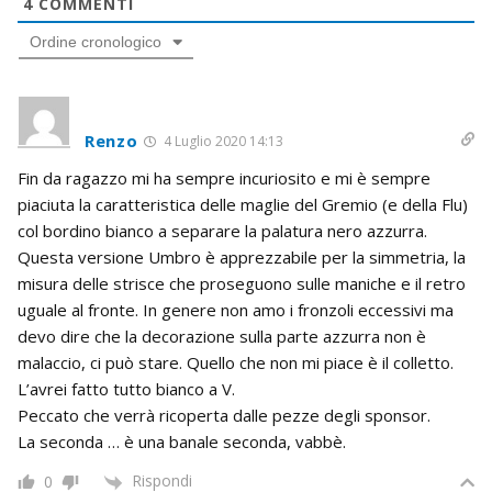
4
COMMENTI
Ordine cronologico
Renzo
4 Luglio 2020 14:13
Fin da ragazzo mi ha sempre incuriosito e mi è sempre
piaciuta la caratteristica delle maglie del Gremio (e della Flu)
col bordino bianco a separare la palatura nero azzurra.
Questa versione Umbro è apprezzabile per la simmetria, la
misura delle strisce che proseguono sulle maniche e il retro
uguale al fronte. In genere non amo i fronzoli eccessivi ma
devo dire che la decorazione sulla parte azzurra non è
malaccio, ci può stare. Quello che non mi piace è il colletto.
L’avrei fatto tutto bianco a V.
Peccato che verrà ricoperta dalle pezze degli sponsor.
La seconda … è una banale seconda, vabbè.
Rispondi
0