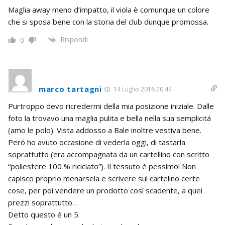
Maglia away meno d’impatto, il viola è comunque un colore
che si sposa bene con la storia del club dunque promossa.
Rispondi
0
marco tartagni
14 Luglio 2016 20:44
Purtroppo devo ricredermi della mia posizione iniziale. Dalle
foto la trovavo una maglia pulita e bella nella sua semplicitá
(amo le polo). Vista addosso a Bale inoltre vestiva bene.
Peró ho avuto occasione di vederla oggi, di tastarla
soprattutto (era accompagnata da un cartellino con scritto
“poliestere 100 % riciclato”). Il tessuto é pessimo! Non
capisco proprio menarsela e scrivere sul cartelino certe
cose, per poi vendere un prodotto cosí scadente, a quei
prezzi soprattutto…
Detto questo é un 5.