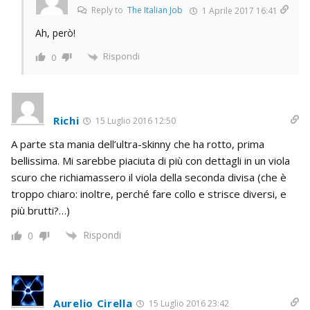
Reply to
The Italian Job
1 Aprile 2017 16:41
Ah, però!
Rispondi
0
Richi
15 Luglio 2016 12:50
A parte sta mania dell’ultra-skinny che ha rotto, prima
bellissima. Mi sarebbe piaciuta di più con dettagli in un viola
scuro che richiamassero il viola della seconda divisa (che è
troppo chiaro: inoltre, perché fare collo e strisce diversi, e
più brutti?…)
Rispondi
0
Aurelio Cirella
15 Luglio 2016 23:42