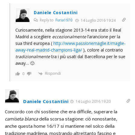
Daniele Costantini
Reply to
Furia1970
14 Luglio 2016 19:24
Curiosamente, nella stagione 2013-14 era stato il Real
Madrid a scegliere
eccezionalmente
l’arancione per la
sua third europea (
http://www.passionemaglie.it/maglie-
away-real-madrid-champions-liga/
), colore al contrario
tradizionalmente
tra i più usati dal Barcellona per le sue
away… 🙂
Rispondi
0
Daniele Costantini
14 Luglio 2016 19:20
Concordo con chi sostiene che era difficile, superare la
camiseta blanca
della scorsa stagione: ciò nonostante,
anche questa home 16/17 si mantiene nel solco della
tradizione madrilena, mostrando altrettanto fascino e