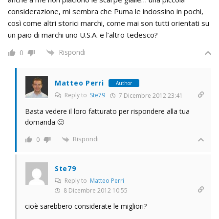
considerazione, mi sembra che Puma le indossino in pochi,
così come altri storici marchi, come mai son tutti orientati su
un paio di marchi uno U.S.A. e l’altro tedesco?
Rispondi
0
Matteo Perri
Author
Reply to
Ste79
7 Dicembre 2012 23:41
Basta vedere il loro fatturato per rispondere alla tua
domanda 🙂
Rispondi
0
Ste79
Reply to
Matteo Perri
8 Dicembre 2012 10:55
cioè sarebbero considerate le migliori?