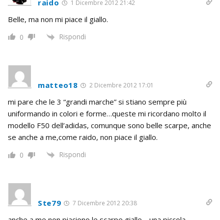
raido
1 Dicembre 2012 21:42
Belle, ma non mi piace il giallo.
Rispondi
0
matteo18
2 Dicembre 2012 17:01
mi pare che le 3 “grandi marche” si stiano sempre più
uniformando in colori e forme…queste mi ricordano molto il
modello F50 dell’adidas, comunque sono belle scarpe, anche
se anche a me,come raido, non piace il giallo.
Rispondi
0
Ste79
7 Dicembre 2012 20:38
anche a me non piaciono le scarpe gialle… una piccola