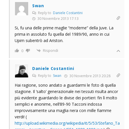
Swan
Reply to
Daniele Costantini
30 Novembre 2013 17:13
Si, fu una delle prime maglie “moderne” della Juve. La
prima in assoluto fu quella del 1989/90, anno in cui
Upim subentrò ad Ariston.
Rispondi
0
Daniele Costantini
Reply to
Swan
30 Novembre 2013 20:28
Hai ragione, sono andato a guardarmi le foto di quella
stagione. Il ‘salto’ generazionale nei tessuti risulta ancor
più evidente guardando le divise dei portieri: fin lì molto
semplici e anonime, nell’89-90 Tacconi indossa
improvvisamente una maglia nera con mille fiamme
verdi! (
http://upload.wikimedia.org/wikipedia/it/5/53/Stefano_Ta