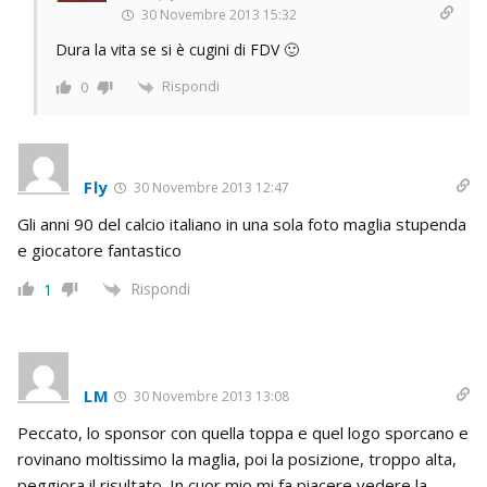
30 Novembre 2013 15:32
Dura la vita se si è cugini di FDV 🙂
Rispondi
0
Fly
30 Novembre 2013 12:47
Gli anni 90 del calcio italiano in una sola foto maglia stupenda
e giocatore fantastico
Rispondi
1
LM
30 Novembre 2013 13:08
Peccato, lo sponsor con quella toppa e quel logo sporcano e
rovinano moltissimo la maglia, poi la posizione, troppo alta,
peggiora il risultato. In cuor mio mi fa piacere vedere la