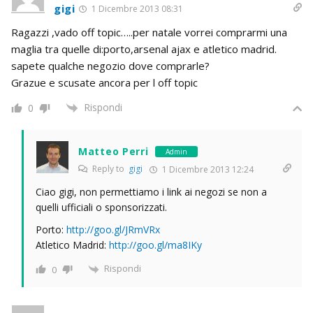
gigi
1 Dicembre 2013 08:31
Ragazzi ,vado off topic…..per natale vorrei comprarmi una
maglia tra quelle di:porto,arsenal ajax e atletico madrid.
sapete qualche negozio dove comprarle?
Grazue e scusate ancora per l off topic
Rispondi
0
Matteo Perri
Admin
Reply to
gigi
1 Dicembre 2013 12:24
Ciao gigi, non permettiamo i link ai negozi se non a
quelli ufficiali o sponsorizzati.
Porto:
http://goo.gl/JRmVRx
Atletico Madrid:
http://goo.gl/ma8IKy
Rispondi
0