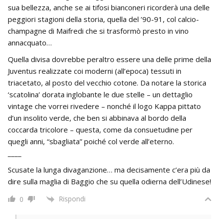
sua bellezza, anche se ai tifosi bianconeri ricorderà una delle
peggiori stagioni della storia, quella del ’90-91, col calcio-
champagne di Maifredi che si trasformò presto in vino
annacquato…
Quella divisa dovrebbe peraltro essere una delle prime della
Juventus realizzate coi moderni (all’epoca) tessuti in
triacetato, al posto del vecchio cotone. Da notare la storica
‘scatolina’ dorata inglobante le due stelle – un dettaglio
vintage che vorrei rivedere – nonché il logo Kappa pittato
d’un insolito verde, che ben si abbinava al bordo della
coccarda tricolore – questa, come da consuetudine per
quegli anni, “sbagliata” poiché col verde all’eterno.
____
Scusate la lunga divaganzione… ma decisamente c’era più da
dire sulla maglia di Baggio che su quella odierna dell’Udinese!
Rispondi
0