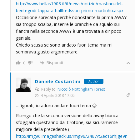
http://www.hellas1903.it/it/news/notizie/mastino-del-
bentegodi-tappa-a-hallfredsson-primo-martinho.aspx
Occasione sprecata perchè nonostante la prima AWAY
sia troppo scialba, inserire le branchie da squalo sui
fianchi nella seconda AWAY è una trovata a dir poco
geniale.
Chiedo scusa se sono andato fuori tema ma mi
sembrava giusto argomentare.
Rispondi
0
Daniele Costantini
Author
Reply to
Niccolò Nottingham Forest
4 Aprile 2013 17:05
…figurati, io adoro andare fuori tema 😉
Ritengo che la seconda versione della away bianca
sfoggiata quest’anno dal Crotone, sia sicuramente
migliore della precedente (
http://img96.imageshack.us/img96/2467/t2ec16rhjge9n