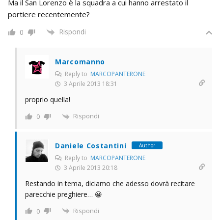
Ma il San Lorenzo è la squadra a cui hanno arrestato il
portiere recentemente?
Rispondi
0
Marcomanno
Reply to
MARCOPANTERONE
3 Aprile 2013 18:31
proprio quella!
Rispondi
0
Daniele Costantini
Author
Reply to
MARCOPANTERONE
3 Aprile 2013 20:18
Restando in tema, diciamo che adesso dovrà recitare
parecchie preghiere… 😀
Rispondi
0