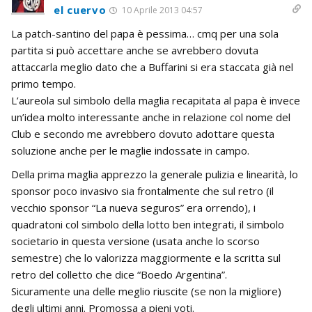
el cuervo
10 Aprile 2013 04:57
La patch-santino del papa è pessima… cmq per una sola
partita si può accettare anche se avrebbero dovuta
attaccarla meglio dato che a Buffarini si era staccata già nel
primo tempo.
L’aureola sul simbolo della maglia recapitata al papa è invece
un’idea molto interessante anche in relazione col nome del
Club e secondo me avrebbero dovuto adottare questa
soluzione anche per le maglie indossate in campo.
Della prima maglia apprezzo la generale pulizia e linearità, lo
sponsor poco invasivo sia frontalmente che sul retro (il
vecchio sponsor “La nueva seguros” era orrendo), i
quadratoni col simbolo della lotto ben integrati, il simbolo
societario in questa versione (usata anche lo scorso
semestre) che lo valorizza maggiormente e la scritta sul
retro del colletto che dice “Boedo Argentina”.
Sicuramente una delle meglio riuscite (se non la migliore)
degli ultimi anni. Promossa a pieni voti.