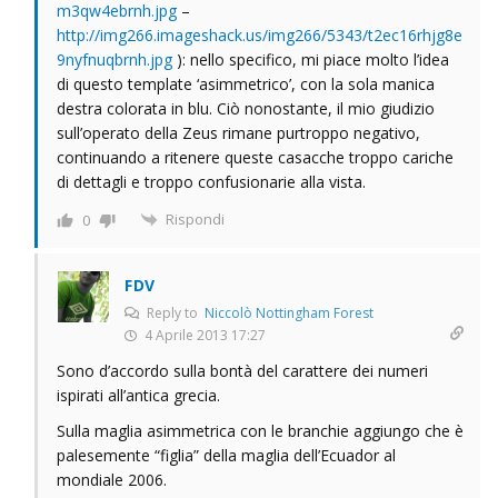
m3qw4ebrnh.jpg
–
http://img266.imageshack.us/img266/5343/t2ec16rhjg8e
9nyfnuqbrnh.jpg
): nello specifico, mi piace molto l’idea
di questo template ‘asimmetrico’, con la sola manica
destra colorata in blu. Ciò nonostante, il mio giudizio
sull’operato della Zeus rimane purtroppo negativo,
continuando a ritenere queste casacche troppo cariche
di dettagli e troppo confusionarie alla vista.
Rispondi
0
FDV
Reply to
Niccolò Nottingham Forest
4 Aprile 2013 17:27
Sono d’accordo sulla bontà del carattere dei numeri
ispirati all’antica grecia.
Sulla maglia asimmetrica con le branchie aggiungo che è
palesemente “figlia” della maglia dell’Ecuador al
mondiale 2006.