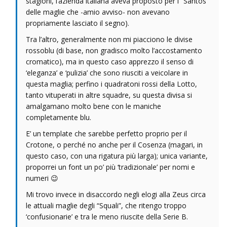
stagioni, l’azienda italiana aveva proposto per i “Santos”
delle maglie che -amio avviso- non avevano
propriamente lasciato il segno).
Tra l’altro, generalmente non mi piacciono le divise
rossoblu (di base, non gradisco molto l’accostamento
cromatico), ma in questo caso apprezzo il senso di
‘eleganza’ e ‘pulizia’ che sono riusciti a veicolare in
questa maglia; perfino i quadratoni rossi della Lotto,
tanto vituperati in altre squadre, su questa divisa si
amalgamano molto bene con le maniche
completamente blu.
E’ un template che sarebbe perfetto proprio per il
Crotone, o perché no anche per il Cosenza (magari, in
questo caso, con una rigatura più larga); unica variante,
proporrei un font un po’ più ‘tradizionale’ per nomi e
numeri 😉
Mi trovo invece in disaccordo negli elogi alla Zeus circa
le attuali maglie degli “Squali”, che ritengo troppo
‘confusionarie’ e tra le meno riuscite della Serie B.