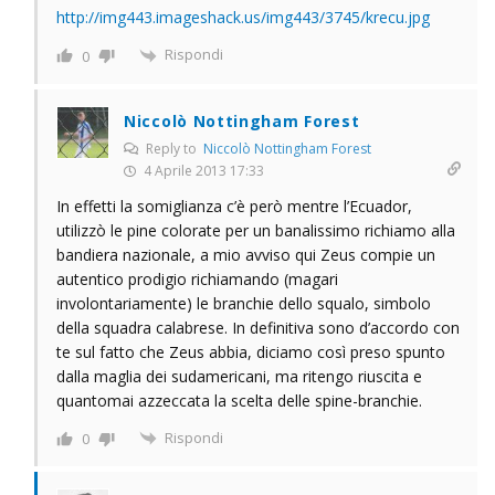
http://img443.imageshack.us/img443/3745/krecu.jpg
Rispondi
0
Niccolò Nottingham Forest
Reply to
Niccolò Nottingham Forest
4 Aprile 2013 17:33
In effetti la somiglianza c’è però mentre l’Ecuador,
utilizzò le pine colorate per un banalissimo richiamo alla
bandiera nazionale, a mio avviso qui Zeus compie un
autentico prodigio richiamando (magari
involontariamente) le branchie dello squalo, simbolo
della squadra calabrese. In definitiva sono d’accordo con
te sul fatto che Zeus abbia, diciamo così preso spunto
dalla maglia dei sudamericani, ma ritengo riuscita e
quantomai azzeccata la scelta delle spine-branchie.
Rispondi
0