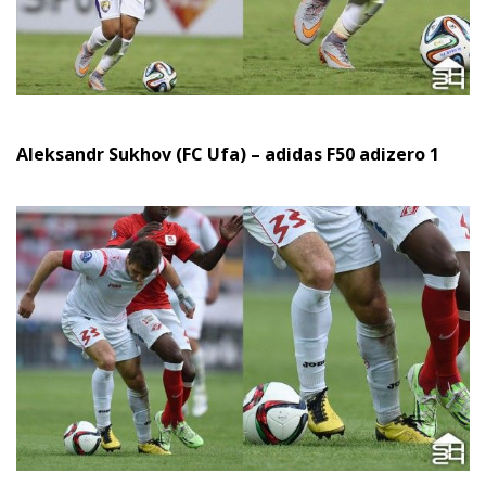
Aleksandr Sukhov (FC Ufa) – adidas F50 adizero 1