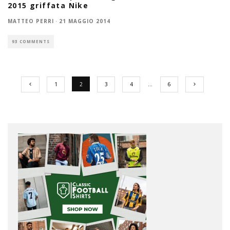
2015 griffata Nike
MATTEO PERRI
·
21 MAGGIO 2014
93 COMMENTS
1
2
3
4
…
6