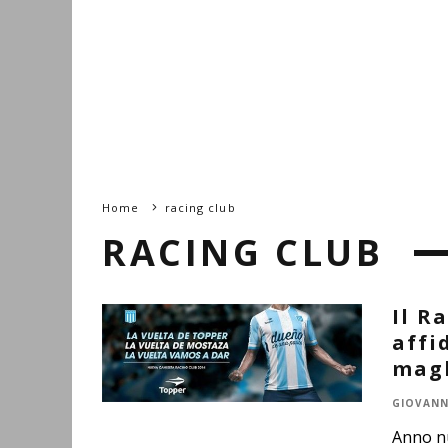
Home
racing club
RACING CLUB
Il R
affi
magl
GIOVANN
Anno nu