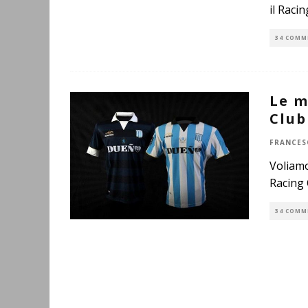
il Raci
34 COMM
Le m
Club
FRANCES
Voliamo
Racing 
34 COMM