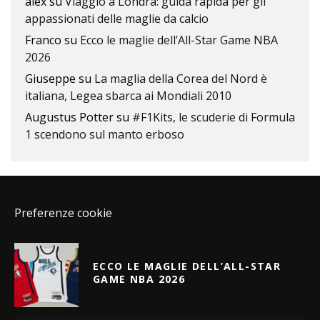
alex
su
Viaggio a Londra: guida rapida per gli
appassionati delle maglie da calcio
Franco
su
Ecco le maglie dell’All-Star Game NBA
2026
Giuseppe
su
La maglia della Corea del Nord è
italiana, Legea sbarca ai Mondiali 2010
Augustus Potter
su
#F1Kits, le scuderie di Formula
1 scendono sul manto erboso
Preferenze cookie
ECCO LE MAGLIE DELL’ALL-STAR
GAME NBA 2026