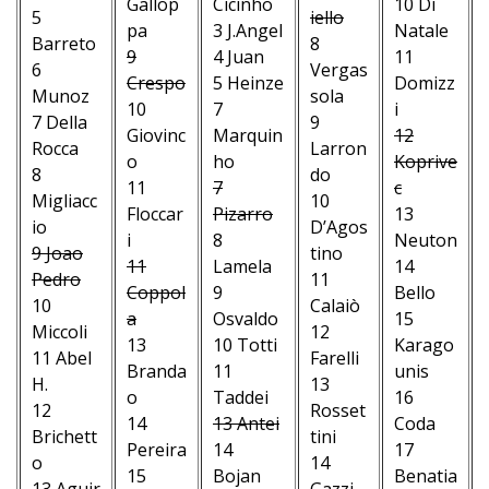
Gallop
Cicinho
10 Di
5
iello
pa
3 J.Angel
Natale
Barreto
8
9
4 Juan
11
6
Vergas
Crespo
5 Heinze
Domizz
Munoz
sola
10
7
i
7 Della
9
Giovinc
Marquin
12
Rocca
Larron
o
ho
Koprive
8
do
11
7
c
Migliacc
10
Floccar
Pizarro
13
io
D’Agos
i
8
Neuton
9 Joao
tino
11
Lamela
14
Pedro
11
Coppol
9
Bello
10
Calaiò
a
Osvaldo
15
Miccoli
12
13
10 Totti
Karago
11 Abel
Farelli
Branda
11
unis
H.
13
o
Taddei
16
12
Rosset
14
13 Antei
Coda
Brichett
tini
Pereira
14
17
o
14
15
Bojan
Benatia
13 Aguir
Gazzi