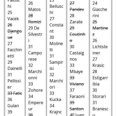
26
27
24
hi
Bellusc
Matos
Pandev
Giacche
25
hi
28
28
rini
Vacek
27
Romizi
Zarate
25
26
Consta
29 De
29
Martine
Djengo
nt
Silvestr
Coutinh
z
ue
30
i
o
26
27
Moline
31
30
Lichtste
Facchin
lli
Campo
Castaig
iner
etti
31
rese
nos
27
29
Sampir
32
33
Krasic
Dainelli
isi
Marchi
Mbaye
28
31
32
onni
33
Estigarr
Pellissi
Marchi
33
Viviano
ibia
er
ori
Zohore
37
30
33 Fatic
33
34
Faraoni
Storari
36
Kucka
Empere
39
31
Gulan
34
ur
Santon
Branesc
39
Krajnc
36
40 Juan
u