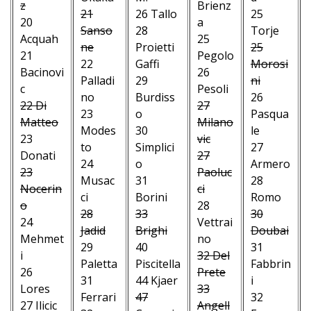
z
Brienz
21
26 Tallo
25
20
a
Sanso
28
Torje
Acquah
25
ne
Proietti
25
21
Pegolo
22
Gaffi
Morosi
Bacinovi
26
Palladi
29
ni
c
Pesoli
no
Burdiss
26
22 Di
27
23
o
Pasqua
Matteo
Milano
Modes
30
le
23
vic
to
Simplici
27
Donati
27
24
o
Armero
23
Paoluc
Musac
31
28
Nocerin
ci
ci
Borini
Romo
o
28
28
33
30
24
Vettrai
Jadid
Brighi
Doubai
Mehmet
no
29
40
31
i
32 Del
Paletta
Piscitella
Fabbrin
26
Prete
31
44 Kjaer
i
Lores
33
Ferrari
47
32
27 Ilicic
Angell