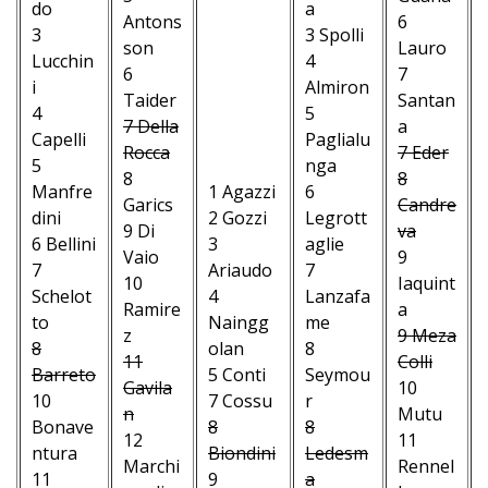
do
a
Antons
6
3
3 Spolli
son
Lauro
Lucchin
4
6
7
i
Almiron
Taider
Santan
4
5
7 Della
a
Capelli
Paglialu
Rocca
7 Eder
5
nga
8
8
Manfre
1 Agazzi
6
Garics
Candre
dini
2 Gozzi
Legrott
9 Di
va
6 Bellini
3
aglie
Vaio
9
7
Ariaudo
7
10
Iaquint
Schelot
4
Lanzafa
Ramire
a
to
Naingg
me
z
9 Meza
8
olan
8
11
Colli
Barreto
5 Conti
Seymou
Gavila
10
10
7 Cossu
r
n
Mutu
Bonave
8
8
12
11
ntura
Biondini
Ledesm
Marchi
Rennel
11
9
a