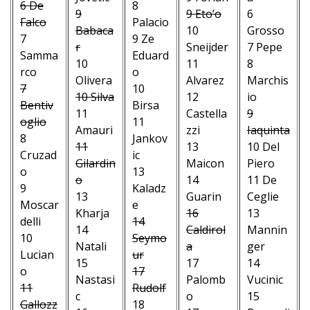
6 De
8
9
9 Eto’o
6
Falco
Palacio
Babaca
10
Grosso
7
9 Ze
r
Sneijder
7 Pepe
Samma
Eduard
10
11
8
rco
o
Olivera
Alvarez
Marchis
7
10
10 Silva
12
io
Bentiv
Birsa
11
Castella
9
oglio
11
Amauri
zzi
Iaquinta
8
Jankov
11
13
10 Del
Cruzad
ic
Gilardin
Maicon
Piero
o
13
o
14
11 De
9
Kaladz
13
Guarin
Ceglie
Moscar
e
Kharja
16
13
delli
14
14
Caldirol
Mannin
10
Seymo
Natali
a
ger
Lucian
ur
15
17
14
o
17
Nastasi
Palomb
Vucinic
11
Rudolf
c
o
15
Gallozz
18