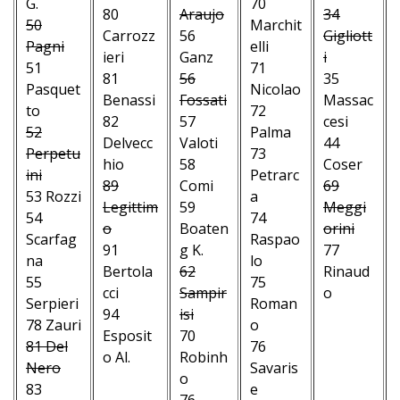
G.
70
80
Araujo
34
50
Marchit
Carrozz
56
Gigliott
Pagni
elli
ieri
Ganz
i
51
71
81
56
35
Pasquet
Nicolao
Benassi
Fossati
Massac
to
72
82
57
cesi
52
Palma
Delvecc
Valoti
44
Perpetu
73
hio
58
Coser
ini
Petrarc
89
Comi
69
53 Rozzi
a
Legittim
59
Meggi
54
74
o
Boaten
orini
Scarfag
Raspao
91
g K.
77
na
lo
Bertola
62
Rinaud
55
75
cci
Sampir
o
Serpieri
Roman
94
isi
–
78 Zauri
o
Esposit
70
–
81 Del
76
o Al.
Robinh
–
Nero
Savaris
–
o
–
83
e
–
76
–