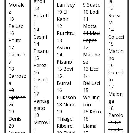
gnoli
la
Morale
Larrivey
9 Suazo
13
13
z
10 El
10 Lodi
Pulzett
Rossi
13
Kabir
11
i
M.
Peluso
12
Motta
14
14
16
Rutzittu
11 Maxi
Casini
Colucci
Polito
13
Lopez
14
15
17
Astori
12
Pisanu
Martin
Carmon
14
Marche
15
ho
a
Pisano
se
Perez
16
18
15 Bovi
13 Izco
16
Comot
Carrozz
15
14
Casari
to
a
Burrai
Bellusci
ni
17
18
16
15
17
Malon
Bjelano
Eriksson
Welling
Vantag
ga
vic
18 Nenè
ton
giato
18
19
19
15 Keko
18
Parolo
Denis
Thiago
16
Mitrovi
19 De
20
Ribeiro
Llama
c
Feudis
Mutarel
20 Ekdal
17