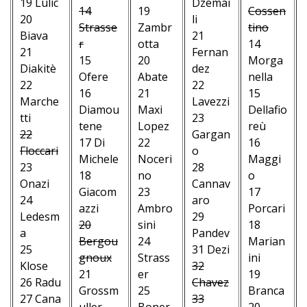
19 Lulic
Dzemai
14
19
Cossen
20
li
Strasse
Zambr
tino
Biava
21
r
otta
14
21
Fernan
15
20
Morga
Diakitè
dez
Ofere
Abate
nella
22
22
16
21
15
Marche
Lavezzi
Diamou
Maxi
Dellafio
tti
23
tene
Lopez
reù
22
Gargan
17 Di
22
16
Floccari
o
Michele
Noceri
Maggi
23
28
18
no
o
Onazi
Cannav
Giacom
23
17
24
aro
azzi
Ambro
Porcari
Ledesm
29
20
sini
18
a
Pandev
Bergou
24
Marian
25
31 Dezi
gnoux
Strass
ini
Klose
32
21
er
19
26 Radu
Chavez
Grossm
25
Branca
27 Cana
33
uller
Boner
20