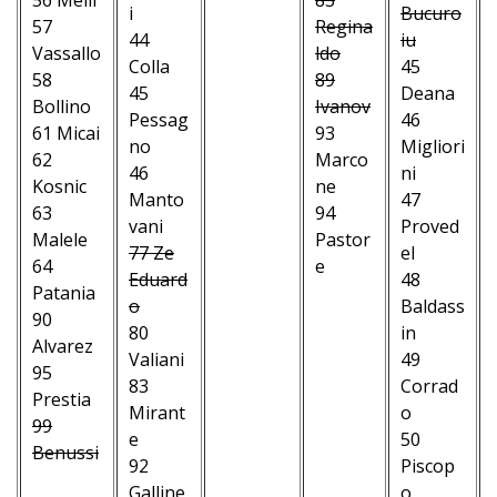
i
–
Bucuro
57
Regina
44
–
iu
Vassallo
ldo
Colla
–
45
58
89
45
–
Deana
Bollino
Ivanov
Pessag
–
46
61 Micai
93
no
–
Migliori
62
Marco
46
–
ni
Kosnic
ne
Manto
–
47
63
94
vani
–
Proved
Malele
Pastor
77 Ze
–
el
64
e
Eduard
–
48
Patania
–
o
Baldass
90
–
80
in
Alvarez
–
Valiani
49
95
–
83
Corrad
Prestia
–
Mirant
o
99
–
e
50
Benussi
–
92
Piscop
–
–
Galline
o