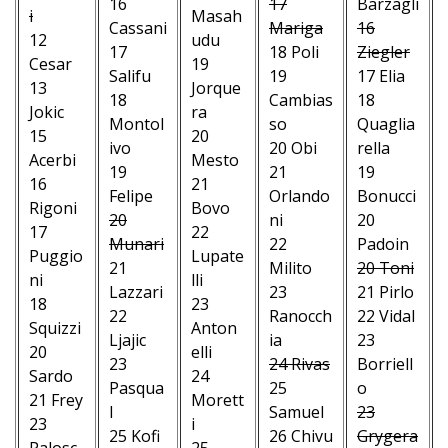
16
17
Barzagli
i
Masah
Cassani
Mariga
16
12
udu
17
18 Poli
Ziegler
Cesar
19
Salifu
19
17 Elia
13
Jorque
18
Cambias
18
Jokic
ra
Montol
so
Quaglia
15
20
ivo
20 Obi
rella
Acerbi
Mesto
19
21
19
16
21
Felipe
Orlando
Bonucci
Rigoni
Bovo
20
ni
20
17
22
Munari
22
Padoin
Puggio
Lupate
21
Milito
20 Toni
ni
lli
Lazzari
23
21 Pirlo
18
23
22
Ranocch
22 Vidal
Squizzi
Anton
Ljajic
ia
23
20
elli
23
24 Rivas
Borriell
Sardo
24
Pasqua
25
o
21 Frey
Morett
l
Samuel
23
23
i
25 Kofi
26 Chivu
Grygera
Palosc
25