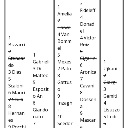
3
1
Fideleff
Amelia
4
2
Donad
Taiwo
el
4 Van
1
4 Victor
Bomm
Bizzarri
Ruiz
el
2
5
1
5
Stendar
Cigarini
Gabrieli
Mexes
1
do
6
3 Di
7 Pato
Ujkani
3 Dias
Aronica
Matteo
8
2
5
7
5
Gattus
Giorgi
Scaloni
Cavani
Esposit
o
3
6 Mauri
8
o An.
9
Gemiti
7 Sculli
Dossen
6
Inzagh
4
8
a
Giando
i
Lisuzzo
Hernan
9
nato
10
5 Ludi
es
Mascar
7
Seedor
6
9 Rocchi
a