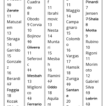
Cuadra
f
Pinardi
10
11
do
11
7
Zarate
Maggio
8
Ibrahi
Jensen
11
14
Obodo
movic
7 Shala
Matuzal
Campa
9 Corvia
13
8
em
gnaro
10
Nesta
Motta
13
15
Bojinov
14
9
Sbraga
Colomb
10
Munta
Rubino
14
o
Olivera
ri
10
Garrido
16
11
15
Rigoni
15
Vargas
Seferovi
Mesba
11
Gonzale
17
c
h
Morim
z
Hamsik
11
16
oto
16
18
Mesbah
Flamini
12
Berardi
Zuniga
13
17
Gabriel
17
19
Miglioni
Oddo
Silva
Foggia
Santan
co
18
13
18
a
13
Aquila
Labrin
Kozak
20
Ferrario
ni
13