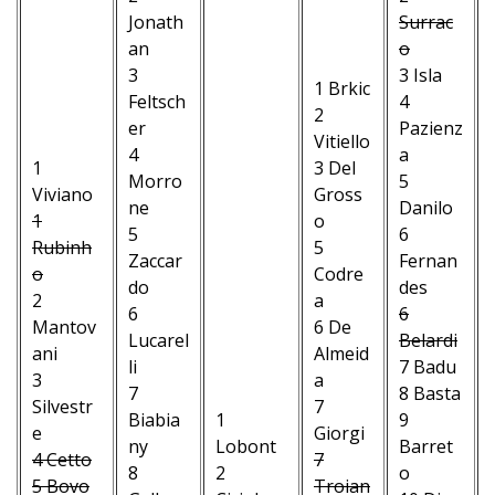
Jonath
Surrac
an
o
3
3 Isla
1 Brkic
Feltsch
4
2
er
Pazienz
Vitiello
4
a
1
3 Del
Morro
5
Viviano
Gross
ne
Danilo
1
o
5
6
Rubinh
5
Zaccar
Fernan
o
Codre
do
des
2
a
6
6
Mantov
6 De
Lucarel
Belardi
ani
Almeid
li
7 Badu
3
a
7
8 Basta
Silvestr
7
Biabia
1
9
e
Giorgi
ny
Lobont
Barret
4 Cetto
7
8
2
o
5 Bovo
Troian