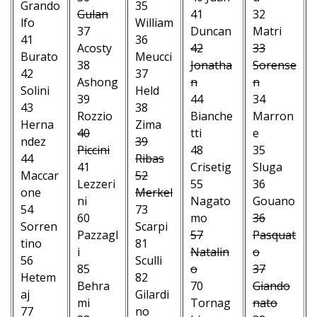
Grando
35
Gulan
41
32
lfo
William
37
Duncan
Matri
41
36
Acosty
42
33
Burato
Meucci
38
Jonatha
Sorense
42
37
Ashong
n
n
Solini
Held
39
44
34
43
38
Rozzio
Bianche
Marron
Herna
Zima
40
tti
e
ndez
39
Piccini
48
35
44
Ribas
41
Crisetig
Sluga
Maccar
52
Lezzeri
55
36
one
Merkel
ni
Nagato
Gouano
54
73
60
mo
36
Sorren
Scarpi
Pazzagl
57
Pasquat
tino
81
i
Natalin
o
56
Sculli
85
o
37
Hetem
82
Behra
70
Giando
aj
Gilardi
mi
Tornag
nato
77
no