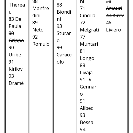
88
hi
38
Therea
88
Manfre
71
Amauri
u
Biondi
dini
Cincilla
44 Kirev
83 De
ni
89
72
46
Paula
93
Neto
Melgrati
Liviero
88
Sturar
92
77
–
Grippo
o
Romulo
Muntari
–
90
99
–
81
–
Uribe
Caracci
–
Longo
–
91
olo
–
88
–
Kirilov
–
–
Livaja
–
93
–
–
91 Di
–
Dramè
–
–
Gennar
–
–
–
–
o
–
–
–
–
91
–
–
–
–
Alibec
–
–
–
–
93
–
–
–
–
Bessa
–
–
–
94
–
–