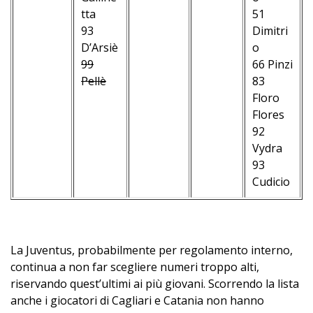
–
–
tta
51
–
–
93
Dimitri
–
D’Arsiè
o
–
99
66 Pinzi
–
Pellè
83
–
Floro
–
Flores
–
92
–
Vydra
–
93
–
Cudicio
–
La Juventus, probabilmente per regolamento interno,
continua a non far scegliere numeri troppo alti,
riservando quest’ultimi ai più giovani. Scorrendo la lista
anche i giocatori di Cagliari e Catania non hanno