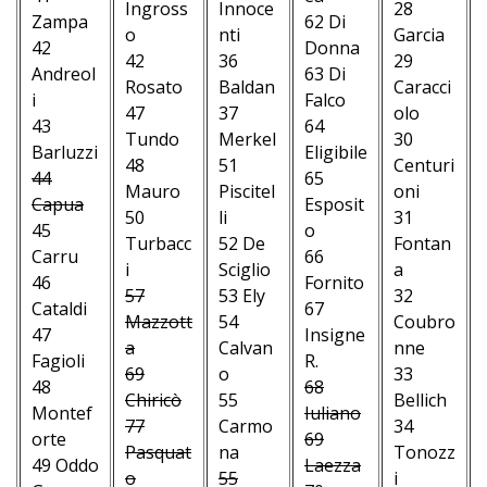
Ingross
Innoce
28
Zampa
62 Di
o
nti
Garcia
42
Donna
42
36
29
Andreol
63 Di
Rosato
Baldan
Caracci
i
Falco
47
37
olo
43
64
Tundo
Merkel
30
Barluzzi
Eligibile
48
51
Centuri
44
65
Mauro
Piscitel
oni
Capua
Esposit
50
li
31
45
o
Turbacc
52 De
Fontan
Carru
66
i
Sciglio
a
46
Fornito
57
53 Ely
32
Cataldi
67
Mazzott
54
Coubro
47
Insigne
a
Calvan
nne
Fagioli
R.
69
o
33
48
68
Chiricò
55
Bellich
Montef
Iuliano
77
Carmo
34
orte
69
Pasquat
na
Tonozz
49 Oddo
Laezza
o
55
i