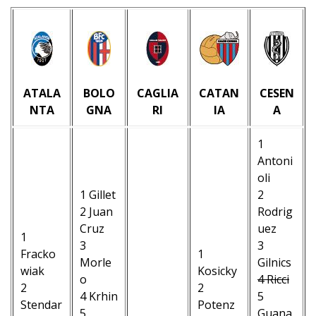
ATALA
BOLO
CAGLIA
CATAN
CESEN
NTA
GNA
RI
IA
A
1
Antoni
oli
1 Gillet
2
2 Juan
Rodrig
Cruz
uez
1
3
3
Fracko
1
Morle
Gilnics
wiak
Kosicky
o
4 Ricci
2
2
4 Krhin
5
Stendar
Potenz
5
Guana