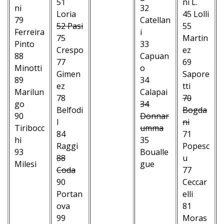
51
ni L.
ni
–
32
Loria
45 Lolli
79
–
Catellan
52 Pasi
55
Ferreira
–
i
75
Martin
Pinto
–
33
Crespo
ez
88
–
Capuan
77
69
Minotti
–
o
Gimen
Sapore
89
–
34
ez
tti
Marilun
–
Calapai
78
70
go
–
34
Belfodi
Bogda
90
–
Donnar
l
ni
Tiribocc
–
umma
84
71
hi
35
Raggi
Popesc
93
Boualle
88
u
Milesi
gue
Coda
77
–
–
90
Ceccar
–
–
Portan
elli
–
–
ova
81
–
–
99
Moras
–
–