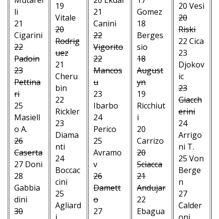
19
20 Vesi
li
21
Gomez
Vitale
20
21
Canini
18
20
Riski
Cigarini
22
Berges
Rodrig
22 Cica
22
Vigorito
sio
uez
23
Padoin
22
18
21
Djokov
23
Mancos
August
Cheru
ic
Pettina
u
yn
bin
23
ri
23
19
22
Giacch
25
Ibarbo
Ricchiut
Rickler
erini
Masiell
24
i
23
24
o A.
Perico
20
Diama
Arrigo
26
25
Carrizo
nti
ni T.
Caserta
Avramo
20
24
25 Von
27 Doni
v
Sciacca
Boccac
Berge
28
26
21
cini
n
Gabbia
Damett
Andujar
25
27
dini
o
22
Agliard
Calder
30
27
Ebagua
i
oni