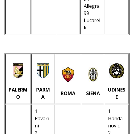
–
Allegra
99
Lucarel
li
–
PALERM
PARM
UDINES
ROMA
SIENA
O
A
E
1
1
Pavari
Handa
ni
novic
2
2