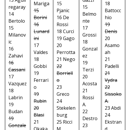
Mariga
15
18
regaray
15
15
Pjanic
Battocc
14
Belmo
Borini
16 De
hio
Bertolo
nte
16
Rossi
19
15
17
Lunard
18 Curci
Denis
Milanov
Grossi
ini
19 Gago
20
ic
18
17
20
Asamo
16
Gonzal
Valdes
Perrotta
ah
Zahavi
ez
18
21 Nego
21
16
19
Gobbi
22
Padelli
Cassani
Terzi
19
Borriell
21
17
20
Ferrari
o
Vydra
Vazquez
Acosta
o
23
22
18
21
19
Greco
Sissoko
Labrin
Rossi
Rubin
24
A.
19
A.
20
Stekelen
23 Abdi
Budan
22
Blasi
burg
24
19
Destro
21
25 Ricci
Ekstran
Gonzale
23
Okaka
M.
d