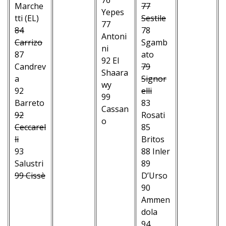
Marche
77
–
Yepes
–
tti (EL)
Sestile
–
77
–
84
78
–
Antoni
–
Carrizo
Sgamb
–
ni
–
87
ato
–
92 El
–
Candrev
79
–
Shaara
–
a
Signor
–
wy
–
92
elli
–
99
–
Barreto
83
–
Cassan
–
92
Rosati
–
o
–
Ceccarel
85
–
–
–
li
Britos
–
–
93
88 Inler
–
Salustri
89
–
99 Cissè
D’Urso
–
90
–
Ammen
–
dola
–
94