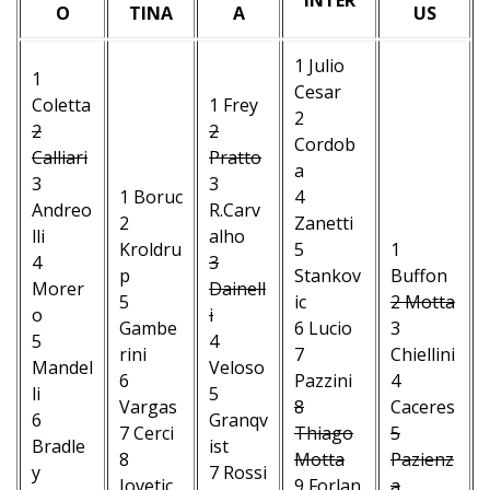
O
TINA
A
US
1 Julio
1
Cesar
Coletta
1 Frey
2
2
2
Cordob
Calliari
Pratto
a
3
3
1 Boruc
4
Andreo
R.Carv
2
Zanetti
lli
alho
Kroldru
5
1
4
3
p
Stankov
Buffon
Morer
Dainell
5
ic
2 Motta
o
i
Gambe
6 Lucio
3
5
4
rini
7
Chiellini
Mandel
Veloso
6
Pazzini
4
li
5
Vargas
8
Caceres
6
Granqv
7 Cerci
Thiago
5
Bradle
ist
8
Motta
Pazienz
y
7 Rossi
Jovetic
9 Forlan
a