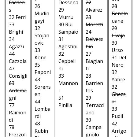
Facheri
Dessena
22
26
28
s
29
Alvarez
Mudin
Benalo
32 Ferri
Murru
23
gayi
uane
33
30 Rui
Moretti
32
29
Brighi
Sampaio
24
Stojan
Livaja
34
31
Delvecc
ovic
30
Agazzi
Agostini
hio
33
Urso
44
32
27
Kone
31 Del
Cazzola
Ceppeli
Biagian
35
Nero
47
ni
ti
Paponi
32
Consigli
33
28
43
Yabre
63
Mannon
Barrien
Sorens
32
Ardema
i
tos
en
Ghezz
gni
51
29
44
al
77
Pinilla
Terracci
Lomba
33
Raimon
–
ano
rdi
Pudil
di
–
30
48
42
78
–
Campa
Rubin
Arrigo
Frezzoli
–
gnolo