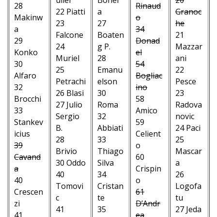
28
Rinaud
22 Piatti
a
Granoc
Makinw
o
23
27
he
a
34
Falcone
Boaten
21
29
Donad
24
g P.
Mazzar
Konko
el
Muriel
28
ani
30
54
25
Emanu
22
Alfaro
Bogliac
Petrachi
elson
Pesce
32
ino
26 Blasi
30
23
Brocchi
58
27 Julio
Roma
Radova
33
Amico
Sergio
32
novic
Stankev
59
B.
Abbiati
24 Paci
icius
Celient
28
33
25
39
o
Brivio
Thiago
Mascar
Cavand
60
30 Oddo
Silva
a
a
Crispin
40
34
26
40
o
Tomovi
Cristan
Logofa
Crescen
61
c
te
tu
zi
D’Andr
41
35
27 Jeda
41
ea