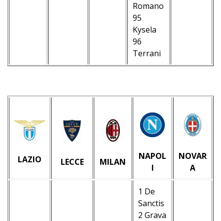
Romano
–
–
95
–
–
Kysela
–
–
96
–
Terrani
–
NAPOL
NOVAR
LAZIO
LECCE
MILAN
I
A
1 De
Sanctis
2 Grava