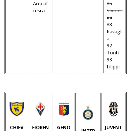
Acquaf
86
–
–
resca
Simonc
–
–
–
ini
–
–
–
88
–
–
Ravagli
–
a
–
92
Tonti
93
Filippi
–
CHIEV
FIOREN
GENO
JUVENT
INTER