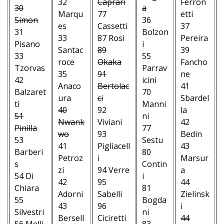
32
Caprari
Ferron
30
a
Marqu
77
etti
Simon
36
es
Cassetti
37
31
Bolzon
33
87 Rosi
Pereira
Pisano
i
Santac
89
39
33
55
roce
Okaka
Fancho
Tzorvas
Parrav
35
91
ne
42
icini
Anaco
Bertolac
41
Balzaret
70
ura
ci
Sbardel
ti
Manni
40
92
la
51
ni
Nwank
Viviani
42
Pinilla
77
wo
93
Bedin
53
Sestu
41
Pigliacell
43
Barberi
80
Petroz
i
Marsur
s
Contin
zi
94 Verre
a
54 Di
i
42
95
44
Chiara
81
Adorni
Sabelli
Zielinsk
55
Bogda
43
96
i
Silvestri
ni
Bersell
Ciciretti
44
56 Melli
83