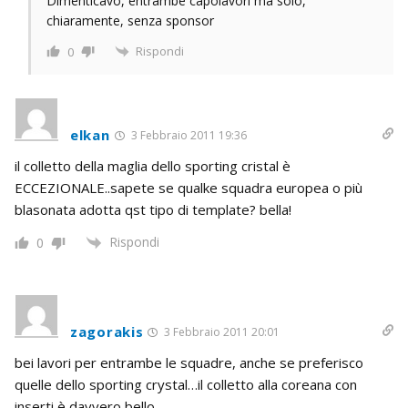
Dimenticavo, entrambe capolavori ma solo,
chiaramente, senza sponsor
Rispondi
0
elkan
3 Febbraio 2011 19:36
il colletto della maglia dello sporting cristal è
ECCEZIONALE..sapete se qualke squadra europea o più
blasonata adotta qst tipo di template? bella!
Rispondi
0
zagorakis
3 Febbraio 2011 20:01
bei lavori per entrambe le squadre, anche se preferisco
quelle dello sporting crystal…il colletto alla coreana con
inserti è davvero bello