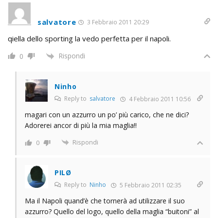
salvatore
3 Febbraio 2011 20:29
qiella dello sporting la vedo perfetta per il napoli.
Rispondi
0
Ninho
Reply to
salvatore
4 Febbraio 2011 10:56
magari con un azzurro un po’ più carico, che ne dici?
Adorerei ancor di più la mia maglia!!
Rispondi
0
PILØ
Reply to
Ninho
5 Febbraio 2011 02:35
Ma il Napoli quand’è che tornerà ad utilizzare il suo
azzurro? Quello del logo, quello della maglia “buitoni” al