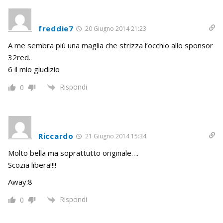
freddie7
20 Giugno 2014 21:23
A me sembra più una maglia che strizza l’occhio allo sponsor
32red..
6 il mio giudizio
Rispondi
0
Riccardo
21 Giugno 2014 15:34
Molto bella ma soprattutto originale….
Scozia libera!!!!
Away:8
Rispondi
0