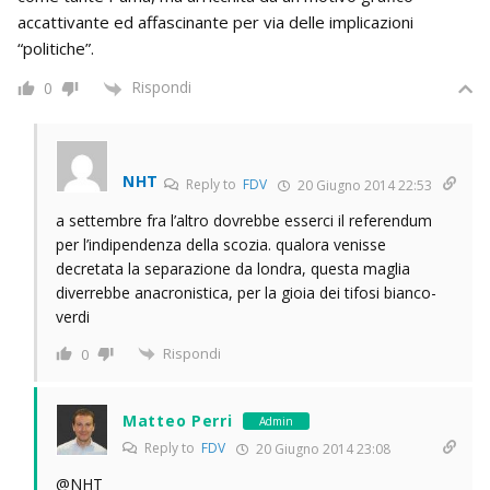
accattivante ed affascinante per via delle implicazioni
“politiche”.
Rispondi
0
NHT
Reply to
FDV
20 Giugno 2014 22:53
a settembre fra l’altro dovrebbe esserci il referendum
per l’indipendenza della scozia. qualora venisse
decretata la separazione da londra, questa maglia
diverrebbe anacronistica, per la gioia dei tifosi bianco-
verdi
Rispondi
0
Matteo Perri
Admin
Reply to
FDV
20 Giugno 2014 23:08
@NHT