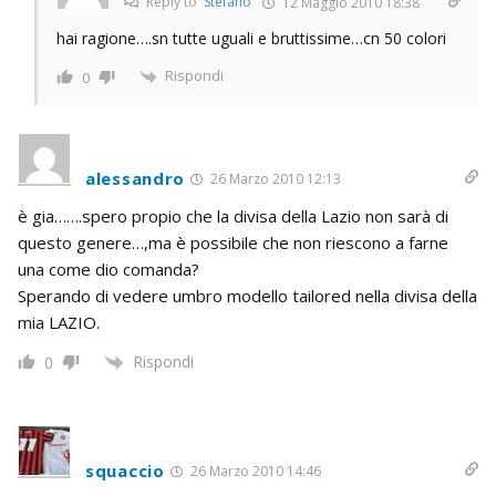
Reply to
Stefano
12 Maggio 2010 18:38
hai ragione….sn tutte uguali e bruttissime…cn 50 colori
Rispondi
0
alessandro
26 Marzo 2010 12:13
è gia…….spero propio che la divisa della Lazio non sarà di
questo genere…,ma è possibile che non riescono a farne
una come dio comanda?
Sperando di vedere umbro modello tailored nella divisa della
mia LAZIO.
Rispondi
0
squaccio
26 Marzo 2010 14:46