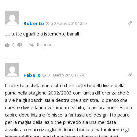
Roberto
30 Marzo 2010 12:17
….. tutte uguali e tristemente banali
Rispondi
0
Fabe_o
31 Marzo 2010 17:24
Il colletto a stella non è altri che il colletto dell divise della
puma nella stagione 2002/2003 con l’unica differenza che è
a v e ha gli spacchi sia a destra che a sinistra. Io penso che
queste divise fanno veramente schifo, io ancora non riesco a
capire dove inizia e fe nisce la fantasia del design. Ho paure
per la maglia della lazio che prevedo sia una merdata
assoluta con accozzaglia di di oro, bianco e naturalmente gli
immancabili puma neri che m’hanno sfonnato i cosidetti