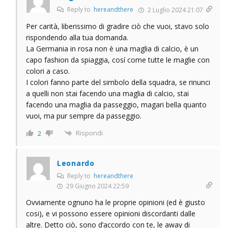
Reply to
hereandthere
2 Luglio 2024 21:07
Per carità, liberissimo di gradire ciò che vuoi, stavo solo
rispondendo alla tua domanda.
La Germania in rosa non è una maglia di calcio, è un
capo fashion da spiaggia, cosí come tutte le maglie con
colori a caso.
I colori fanno parte del simbolo della squadra, se rinunci
a quelli non stai facendo una maglia di calcio, stai
facendo una maglia da passeggio, magari bella quanto
vuoi, ma pur sempre da passeggio.
Rispondi
2
Leonardo
Reply to
hereandthere
29 Giugno 2024 22:59
Ovviamente ognuno ha le proprie opinioni (ed è giusto
cosi), e vi possono essere opinioni discordanti dalle
altre. Detto ciò, sono d’accordo con te, le away di