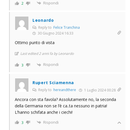
Rispondi
2
Leonardo
Reply to
Felice Tranchina
30 Giugno 2024 16:33
Ottimo punto di vista
Last edited 2 anni fa by Leonardo
Rispondi
3
Rupert Sciamenna
Reply to
hereandthere
1 Luglio 2024 00:28
Ancora con sta favola? Assolutamente no, la seconda
della Germania non se l’è ca..ta nessuno in patria!
L’hanno schifata anche i ciechi!
Rispondi
3