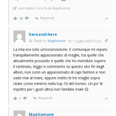
Last edited 2 anni fa by Magliomane
Rispondi
13
hereandthere
Reply to
Magliomane
1 Luglio 2024 15:22
La mia era solo un’osservazione. E comunque mi reputo
tranquillamente appassionato di maglie, tra quelle che
attualmente possiedo e quelle che ho rivenduto supero
il centinaio, leggo e commento su questo sito fin dagli
albori, non sono un appassionato di capi fashion e non
vado mai al mare, eppure metto le tre maglie sopra
citate come minimo nella top-10 del torneo. Un po’ di
rispetto per i gusti altrui non farebbe male 😉
Rispondi
0
Magliomane