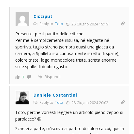
Cicciput
Reply to
Toto
28 Giugno 2024 19:19
Presente, per il partito delle critiche.
Per me è semplicemente insulsa, né elegante né
sportiva, taglio strano (sembra quasi una giacca da
camera, a Spalletti sta curiosamente stretta di spalle),
colore triste, logo monocolore triste, scritta enorme
sulle spalle di dubbio gusto.
Rispondi
3
Daniele Costantini
Reply to
Toto
28 Giugno 2024 20:02
Toto, perché vorresti leggere un articolo pieno zeppo di
parolacce? 😀
Scherzi a parte, m’iscrivo al partito di coloro a cui, quella