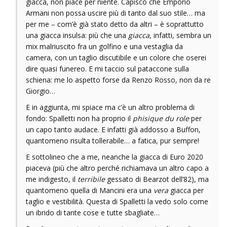
giacca, non piace per niente. Capisco che Emporio
Armani non possa uscire più di tanto dal suo stile… ma
per me – com’è già stato detto da altri – è soprattutto
una giacca insulsa: più che una
giacca
, infatti, sembra un
mix malriuscito fra un golfino e una vestaglia da
camera, con un taglio discutibile e un colore che oserei
dire quasi funereo. E mi taccio sul pataccone sulla
schiena: me lo aspetto forse da Renzo Rosso, non da re
Giorgio…
E in aggiunta, mi spiace ma c’è un altro problema di
fondo: Spalletti non ha proprio il
phisique du role
per
un capo tanto audace. E infatti già addosso a Buffon,
quantomeno risulta tollerabile… a fatica, pur sempre!
E sottolineo che a me, neanche la giacca di Euro 2020
piaceva (più che altro perché richiamava un altro capo a
me indigesto, il
terribile
gessato di Bearzot dell’82), ma
quantomeno quella di Mancini era una
vera
giacca per
taglio e vestibilità. Questa di Spalletti la vedo solo come
un ibrido di tante cose e tutte sbagliate…