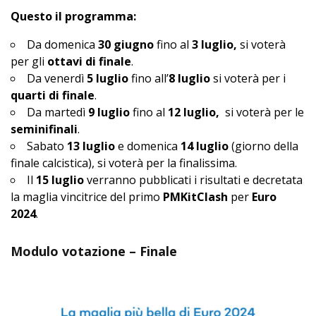
Questo il programma:
Da domenica
30 giugno
fino al
3 luglio,
si voterà
per gli
ottavi di finale
.
Da venerdì
5 luglio
fino all’
8 luglio
si voterà per i
quarti di finale
.
Da martedì
9 luglio
fino al
12 luglio,
si voterà per le
seminifinali
.
Sabato
13 luglio
e domenica
14 luglio
(giorno della
finale calcistica), si voterà per la finalissima.
Il
15 luglio
verranno pubblicati i risultati e decretata
la maglia vincitrice del primo
PMKitClash
per
Euro
2024
.
Modulo votazione – Finale