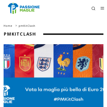
Home
pmKitClash
PMKITCLASH