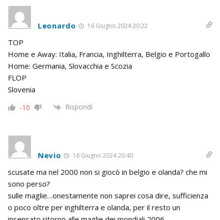
Leonardo
16 Giugno 2024 20:22
TOP
Home e Away: Italia, Francia, Inghilterra, Belgio e Portogallo
Home: Germania, Slovacchia e Scozia
FLOP
Slovenia
Rispondi
-10
Nevio
16 Giugno 2024 20:40
scusate ma nel 2000 non si giocò in belgio e olanda? che mi
sono perso?
sulle maglie…onestamente non saprei cosa dire, sufficienza
o poco oltre per inghilterra e olanda, per il resto un
insensato ritorno alle maglie dei mondiali 2006