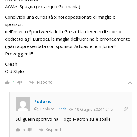
AWAY: Spagna (ex aequo Germania)
Condivido una curiosità x noi appassionati di maglie e
sponsor:
nell’inserto Sportweek della Gazzetta di venerdì scorso
dedicato agli Europei, la maglia dell’Ucraina è erroneamente
(già) rappresentata con sponsor Adidas e non Joma!!!
Preveggenti!!
Cresh
Old Style
Rispondi
4
Federic
Reply to
Cresh
18 Giugno 2024 10:18
Sul guerin sportivo ha il logo Macron sulle spalle
Rispondi
0