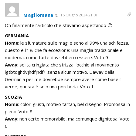
Magliomane
16 Giugno 2024 21:01
Oh finalmente l’articolo che stavamo aspettando 🙂
GERMANIA
Home
: le sfumature sulle maglie sono al 99% una schifezza,
questo è l’1% che fa eccezione: una maglia tradizionale e
moderna, come tutte dovrebbero essere. Voto 9
Away
: solita cringiata che strizza l’occhio al movimento
lgtbtqjjhdvjhdfjhdf+ senza alcun motivo. L’away della
Germania per me dovrebbe sempre avere come base il
verde, questa è solo una porcheria. Voto 1
SCOZIA
Home
: colori giusti, motivo tartan, bel disegno. Promossa in
pieno. Voto 8
Away
: non certo memorabile, ma comunque dignitosa. Voto
6