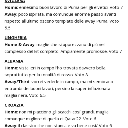
SVIZZERA
Home
: ennesimo buon lavoro di Puma per gli elvetici. Voto 7
Away
: poco ispirata, ma comunque enorme passo avanti
rispetto all’ultimo osceno template delle away Puma. Voto
5.5
UNGHERIA
Home & Away
: maglie che si apprezzano di più nel
complesso del kit completo. Ampiamente promosse. Voto 7
ALBANIA
Home
: vista ieri in campo l’ho trovata davvero bella,
soprattutto per la tonalità di rosso. Voto 8
Away/Third
: vorrei vederle in campo, ma mi sembrano
entrambi dei buoni lavori, persino la super inflazionata
maglia nera. Voto 6.5
CROAZIA
Home
: non mi piacciono gli scacchi cosí grandi, maglia
comunque migliore di quella di Qatar22. Voto 6
Away
: il classico che non stanca e va bene cosí/ Voto 6