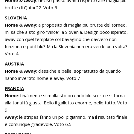
Home & Away
: deciso passo avanti rispetto alle maglia più
brutte di Qatar22. Voto 6
SLOVENIA
Home & Away
: a proposito di maglia più brutte del torneo,
mi sa che a sto giro “vince” la Slovenia. Design poco ispirato,
away con quel template col bavaglino che davvero non
funziona e poi il blu? Ma la Slovenia non era verde una volta?
Voto 4
AUSTRIA
Home & Away
: classiche e belle, soprattutto da quando
hanno invertito home e away. Voto 7
FRANCIA
Home
: finalmente si molla sto orrendo blu scuro e si torna
alla tonalità giusta. Bello il galletto enorme, bello tutto. Voto
9
Away
; le stripes fanno un po’ pigiamino, ma il risultato finale
è comunque gradevole. Voto 6.5