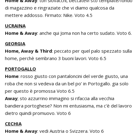
Home & Away
: toh slovacchi, beccatevi sto template/fondo
di magazzino e ringraziate che vi diamo qualcosa da
mettere addosso. Firmato: Nike. Voto 4.5
UCRAINA
Home & Away
: anche qui Joma non ha certo sudato. Voto 6.
GEORGIA
Home, Away & Third
: peccato per quel palo spezzato sulla
home, perchè sembrano 3 buoni lavori. Voto 6.5
PORTOGALLO
Home
: rosso giusto con pantaloncini del verde giusto, una
roba che non si vedeva da un bel po’ in Portogallo. gia solo
per questo è promossa Voto 6.5
Away
; sto azzurrino immagino si rifaccia alla vecchia
bandiera portoghese? Non mi entusiasma, ma c’è del lavoro
dietro quindi promuovo. Voto 6
CECHIA
Home & Away
: vedi Austria o Svizzera. Voto 6