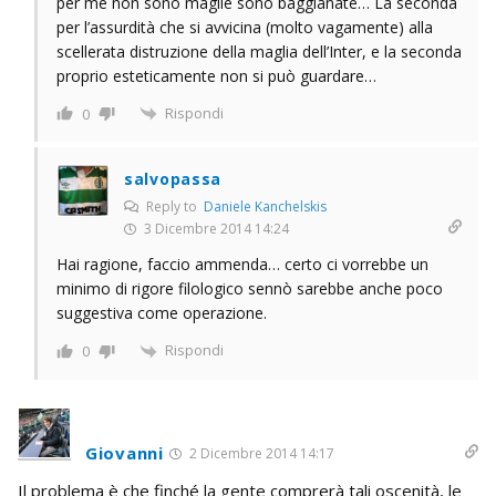
per me non sono maglie sono baggianate… La seconda
per l’assurdità che si avvicina (molto vagamente) alla
scellerata distruzione della maglia dell’Inter, e la seconda
proprio esteticamente non si può guardare…
Rispondi
0
salvopassa
Reply to
Daniele Kanchelskis
3 Dicembre 2014 14:24
Hai ragione, faccio ammenda… certo ci vorrebbe un
minimo di rigore filologico sennò sarebbe anche poco
suggestiva come operazione.
Rispondi
0
Giovanni
2 Dicembre 2014 14:17
Il problema è che finché la gente comprerà tali oscenità, le