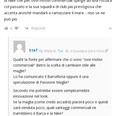
la Nike che per ovvi motivi commerciali spinge ad una rottura
col passato e la sua squadra di club più prestigiosa che
accetta anziché mandarli a ramazzare il mare… non se ne
può più
Rispondi
0
Stef
Reply to
Tux
3 Dicembre 2014 10:53
Qual’é la fonte per affermare che ci sono “ovvi motivi
commerciali” dietro la scelta di cambiare stile alle
maglie?
Lo ha comunicato il Barcellona oppure é una
speculazione di Passione Maglie?
Secondo me potrebbe essere semplicemebte
innovazione nel look.
Se la maglia (come credo accadrá) piacerá poco e quindi
sará venduta poco, quali vantaggi commerciali ne
trarrebbero il Barca e la Nike?