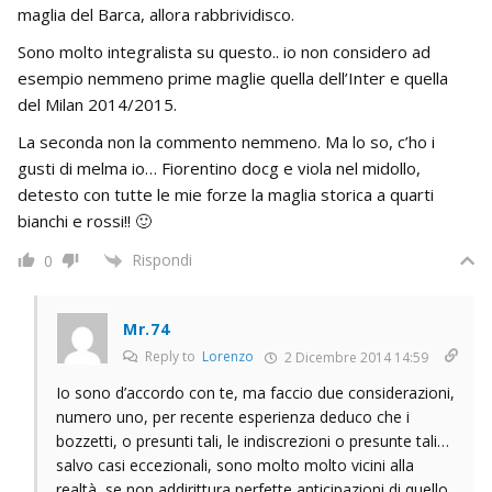
maglia del Barca, allora rabbrividisco.
Sono molto integralista su questo.. io non considero ad
esempio nemmeno prime maglie quella dell’Inter e quella
del Milan 2014/2015.
La seconda non la commento nemmeno. Ma lo so, c’ho i
gusti di melma io… Fiorentino docg e viola nel midollo,
detesto con tutte le mie forze la maglia storica a quarti
bianchi e rossi!! 🙂
Rispondi
0
Mr.74
Reply to
Lorenzo
2 Dicembre 2014 14:59
Io sono d’accordo con te, ma faccio due considerazioni,
numero uno, per recente esperienza deduco che i
bozzetti, o presunti tali, le indiscrezioni o presunte tali…
salvo casi eccezionali, sono molto molto vicini alla
realtà, se non addirittura perfette anticipazioni di quello