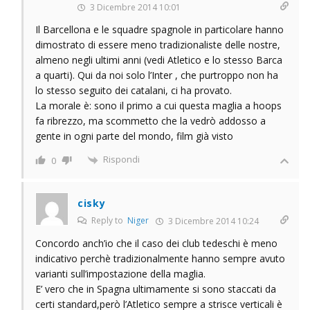
3 Dicembre 2014 10:01
Il Barcellona e le squadre spagnole in particolare hanno
dimostrato di essere meno tradizionaliste delle nostre,
almeno negli ultimi anni (vedi Atletico e lo stesso Barca
a quarti). Qui da noi solo l’Inter , che purtroppo non ha
lo stesso seguito dei catalani, ci ha provato.
La morale è: sono il primo a cui questa maglia a hoops
fa ribrezzo, ma scommetto che la vedrò addosso a
gente in ogni parte del mondo, film già visto
Rispondi
0
cisky
Reply to
Niger
3 Dicembre 2014 10:24
Concordo anch’io che il caso dei club tedeschi è meno
indicativo perchè tradizionalmente hanno sempre avuto
varianti sull’impostazione della maglia.
E’ vero che in Spagna ultimamente si sono staccati da
certi standard,però l’Atletico sempre a strisce verticali è