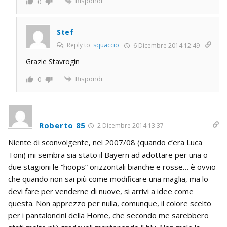
Rispondi
0
Stef
Reply to
squaccio
6 Dicembre 2014 12:49
Grazie Stavrogin
Rispondi
0
Roberto 85
2 Dicembre 2014 13:37
Niente di sconvolgente, nel 2007/08 (quando c’era Luca
Toni) mi sembra sia stato il Bayern ad adottare per una o
due stagioni le “hoops” orizzontali bianche e rosse… è ovvio
che quando non sai più come modificare una maglia, ma lo
devi fare per venderne di nuove, si arrivi a idee come
questa. Non apprezzo per nulla, comunque, il colore scelto
per i pantaloncini della Home, che secondo me sarebbero