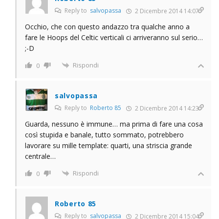
Reply to
salvopassa
2 Dicembre 2014 14:07
Occhio, che con questo andazzo tra qualche anno a
fare le Hoops del Celtic verticali ci arriveranno sul serio…
;-D
Rispondi
0
salvopassa
Reply to
Roberto 85
2 Dicembre 2014 14:23
Guarda, nessuno è immune… ma prima di fare una cosa
così stupida e banale, tutto sommato, potrebbero
lavorare su mille template: quarti, una striscia grande
centrale…
Rispondi
0
Roberto 85
Reply to
salvopassa
2 Dicembre 2014 15:04