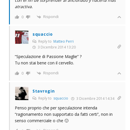
con el fin de sorprender al aficionado y hacerla más
atractiva.
Rispondi
0
squaccio
Reply to
Matteo Perri
3 Dicembre 2014 13:20
“Speculazione di Passione Maglie” ?
Tu non stai bene con il cervello.
Rispondi
0
Stavrogin
Reply to
squaccio
3 Dicembre 2014 14:34
Penso proprio che per speculazione intenda
“ragionamento non supportato da fatti certi”, non in
senso commerciale o che 🙂