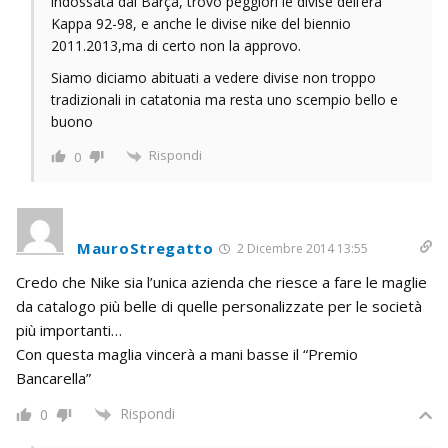
indossata dal Barça, trovo peggiori le divise dell’era
Kappa 92-98, e anche le divise nike del biennio
2011.2013,ma di certo non la approvo.
Siamo diciamo abituati a vedere divise non troppo
tradizionali in catatonia ma resta uno scempio bello e
buono
Rispondi
0
MauroStregatto
2 Dicembre 2014 13:55
Credo che Nike sia l’unica azienda che riesce a fare le maglie
da catalogo più belle di quelle personalizzate per le società
più importanti…
Con questa maglia vincerà a mani basse il “Premio
Bancarella”
Rispondi
0