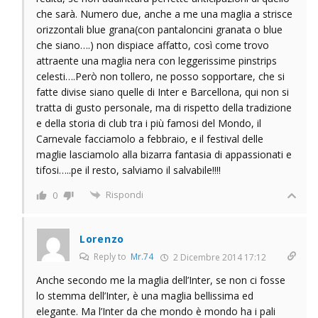
che sarà. Numero due, anche a me una maglia a strisce
orizzontali blue grana(con pantaloncini granata o blue
che siano….) non dispiace affatto, così come trovo
attraente una maglia nera con leggerissime pinstrips
celesti….Però non tollero, ne posso sopportare, che si
fatte divise siano quelle di Inter e Barcellona, qui non si
tratta di gusto personale, ma di rispetto della tradizione
e della storia di club tra i più famosi del Mondo, il
Carnevale facciamolo a febbraio, e il festival delle
maglie lasciamolo alla bizarra fantasia di appassionati e
tifosi…..pe il resto, salviamo il salvabile!!!!
Rispondi
0
Lorenzo
Reply to
Mr.74
2 Dicembre 2014 17:12
Anche secondo me la maglia dell’Inter, se non ci fosse
lo stemma dell’Inter, è una maglia bellissima ed
elegante. Ma l’Inter da che mondo è mondo ha i pali