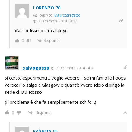
LORENZO 70
Reply to
MauroStregatto
2 Dicembre 2014 18:07
d’accordissimo sul catalogo.
Rispondi
0
salvopassa
2 Dicembre 2014 14:01
Sì certo, esperimenti… Voglio vedere… Se mi fanno le hoops
verticali io salgo a Glasgow e quant’è vvero Iddio dipingo la
sede di Blu-Rosso!
(Il problema è che fa semplicemente schifo…)
Rispondi
0
Roberto 85