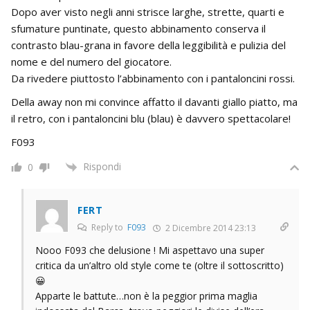
Dopo aver visto negli anni strisce larghe, strette, quarti e
sfumature puntinate, questo abbinamento conserva il
contrasto blau-grana in favore della leggibilità e pulizia del
nome e del numero del giocatore.
Da rivedere piuttosto l’abbinamento con i pantaloncini rossi.
Della away non mi convince affatto il davanti giallo piatto, ma
il retro, con i pantaloncini blu (blau) è davvero spettacolare!
F093
Rispondi
0
FERT
Reply to
F093
2 Dicembre 2014 23:13
Nooo F093 che delusione ! Mi aspettavo una super
critica da un’altro old style come te (oltre il sottoscritto)
😀
Apparte le battute…non è la peggior prima maglia