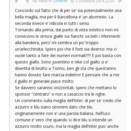
Reply to
Lorenzo
5 Dicembre 2014 22:30
Concordo sul fatto che di per se’ sia potenzialmente una
bella maglia, ma per il Barcellona e’ un abominio. La
seconda invece e’ ridicola in tutti i sensi.
Tornando alla prima, dal punto di vista estetico non mi
convicono le strisce gialle sui fianchi: va beh i riferimenti
alla bandiera, pero’ mi sembra un po’ troppo
un’arlecchinata. Spero poi che il font sia diverso: ma ci
vuole tanto a fare dei numeri normali??? E poi basta con
questo giallo. Sono juventino e nike col giallo si e’
divertita di brutto a Torino, ben gli sta che quest’anno
hanno dovuto fare marcia indietro! E pensare che a me
il giallo in generale piace molto.
Se davvero saranno orizzontali, spero che mettano lo
sponsor “centrato” e non a casaccio tra le righe.
Un commento sulla maglia dell’Inter: di per se’ credo che
azzurro e blu siano sinonimi dato che blu
originariamente non e’ una parola italiana. Nell’uso
comune e’ vero che quando si dice blu si intende un
azzurro molto scuro, ma la maglia dell’Inter puo’ anche