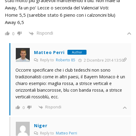
stati molto più gradevoli mantenendo il blu. Non male la
Away, fa un po’ Lecce o seconda del Valencia! Voti:
Home 5,5 (sarebbe stato 6 pieno con i calzoncini blu)
Away 6,5
Rispondi
0
Matteo Perri
Author
Reply to
Roberto 85
2 Dicembre 2014 13:50
Occorre specificare che i club tedeschi non sono
tradizionalisti come in altri paesi, il Bayern Monaco è un
chiaro esempio: maglia rossa, a strisce verticali e
orizzontali biancorosse, blu con banda rossa, a strisce
verticali rossoblù, ecc.
Rispondi
0
Niger
Reply to
Matteo Perri