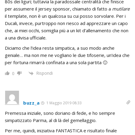
80s dei liguri; tuttavia la paradossale centralità che finisce
per assumere il jersey sponsor, chiamato di fatto a
mutilare
il template, non è un qualcosa su cui posso sorvolare. Per i
Ducali, invece, purtroppo non riesco ad apprezzare un capo
che, ai miei occhi, somiglia più a un kit d’allenamento che non
a una divisa ufficiale.
Diciamo che l’idea resta simpatica, a suo modo anche
geniale… ma non me ne vogliano le due tifoserie, un’idea che
per fortuna rimarrà confinata a una sola partita 🙂
Rispondi
0
buzz_a
1 Maggio 2019 08:33
Premessa iniziale, sono doriano di fede, e ho sempre
simpatizzato Parma, al di là del gemellaggio.
Per me, quindi, iniziativa FANTASTICA e risultato finale