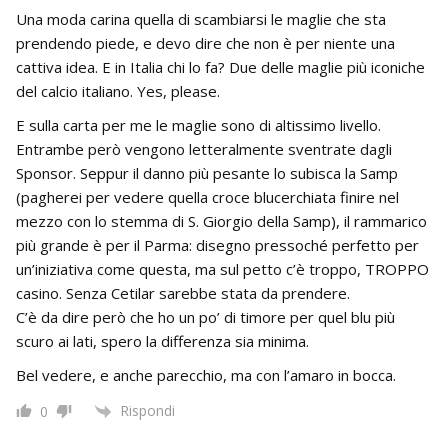
Una moda carina quella di scambiarsi le maglie che sta
prendendo piede, e devo dire che non è per niente una
cattiva idea. E in Italia chi lo fa? Due delle maglie più iconiche
del calcio italiano. Yes, please.
E sulla carta per me le maglie sono di altissimo livello.
Entrambe però vengono letteralmente sventrate dagli
Sponsor. Seppur il danno più pesante lo subisca la Samp
(pagherei per vedere quella croce blucerchiata finire nel
mezzo con lo stemma di S. Giorgio della Samp), il rammarico
più grande è per il Parma: disegno pressoché perfetto per
un’iniziativa come questa, ma sul petto c’è troppo, TROPPO
casino. Senza Cetilar sarebbe stata da prendere.
C’è da dire però che ho un po’ di timore per quel blu più
scuro ai lati, spero la differenza sia minima.
Bel vedere, e anche parecchio, ma con l’amaro in bocca.
Rispondi
0