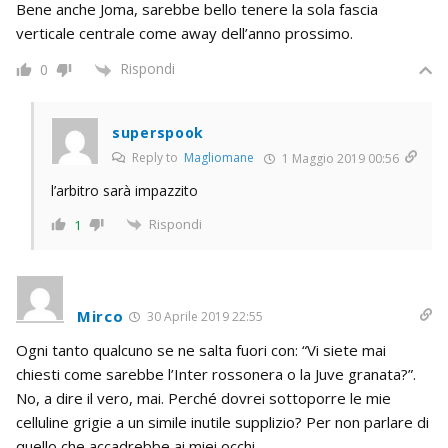
Bene anche Joma, sarebbe bello tenere la sola fascia
verticale centrale come away dell’anno prossimo.
Rispondi
0
superspook
Reply to
Magliomane
1 Maggio 2019 00:56
l’arbitro sarà impazzito
Rispondi
1
Mirco
30 Aprile 2019 22:55
Ogni tanto qualcuno se ne salta fuori con: “Vi siete mai
chiesti come sarebbe l’Inter rossonera o la Juve granata?”.
No, a dire il vero, mai. Perché dovrei sottoporre le mie
celluline grigie a un simile inutile supplizio? Per non parlare di
quello che accadrebbe ai miei occhi.