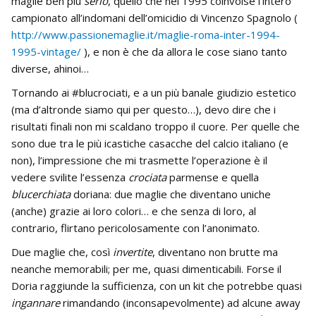
maglie ben più
serio
, quello che nel 1995 coinvolse l’intero
campionato all’indomani dell’omicidio di Vincenzo Spagnolo (
http://www.passionemaglie.it/maglie-roma-inter-1994-
1995-vintage/
), e non è che da allora le cose siano tanto
diverse, ahinoi…
Tornando ai #blucrociati, e a un più banale giudizio estetico
(ma d’altronde siamo qui per questo…), devo dire che i
risultati finali non mi scaldano troppo il cuore. Per quelle che
sono due tra le più icastiche casacche del calcio italiano (e
non), l’impressione che mi trasmette l’operazione è il
vedere svilite l’essenza
crociata
parmense e quella
blucerchiata
doriana: due maglie che diventano uniche
(anche) grazie ai loro colori… e che senza di loro, al
contrario, flirtano pericolosamente con l’anonimato.
Due maglie che, così
invertite
, diventano non brutte ma
neanche memorabili; per me, quasi dimenticabili. Forse il
Doria raggiunde la sufficienza, con un kit che potrebbe quasi
ingannare
rimandando (inconsapevolmente) ad alcune away