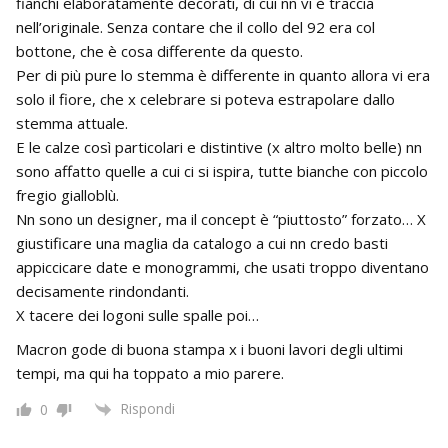
fianchi elaboratamente decorati, di cui nn vi è traccia
nell’originale. Senza contare che il collo del 92 era col
bottone, che è cosa differente da questo.
Per di più pure lo stemma è differente in quanto allora vi era
solo il fiore, che x celebrare si poteva estrapolare dallo
stemma attuale.
E le calze così particolari e distintive (x altro molto belle) nn
sono affatto quelle a cui ci si ispira, tutte bianche con piccolo
fregio gialloblù.
Nn sono un designer, ma il concept è “piuttosto” forzato… X
giustificare una maglia da catalogo a cui nn credo basti
appiccicare date e monogrammi, che usati troppo diventano
decisamente rindondanti.
X tacere dei logoni sulle spalle poi…
Macron gode di buona stampa x i buoni lavori degli ultimi
tempi, ma qui ha toppato a mio parere.
Rispondi
0