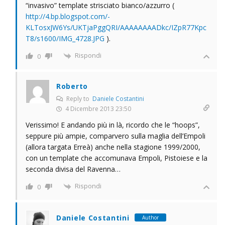
“invasivo” template strisciato bianco/azzurro (
http://4.bp.blogspot.com/-
KLTosxJW6Ys/UKTjaPggQRI/AAAAAAAADkc/IZpR77Kpc
T8/s1600/IMG_4728.JPG
).
Rispondi
0
Roberto
Reply to
Daniele Costantini
4 Dicembre 2013 23:50
Verissimo! E andando più in là, ricordo che le “hoops”,
seppure più ampie, comparvero sulla maglia dell’Empoli
(allora targata Erreà) anche nella stagione 1999/2000,
con un template che accomunava Empoli, Pistoiese e la
seconda divisa del Ravenna…
Rispondi
0
Daniele Costantini
Author