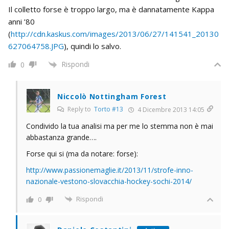
Il colletto forse è troppo largo, ma è dannatamente Kappa
anni ’80
(
http://cdn.kaskus.com/images/2013/06/27/141541_20130
627064758.JPG
), quindi lo salvo.
Rispondi
0
Niccolò Nottingham Forest
Reply to
Torto #13
4 Dicembre 2013 14:05
Condivido la tua analisi ma per me lo stemma non è mai
abbastanza grande….
Forse qui si (ma da notare: forse):
http://www.passionemaglie.it/2013/11/strofe-inno-
nazionale-vestono-slovacchia-hockey-sochi-2014/
Rispondi
0