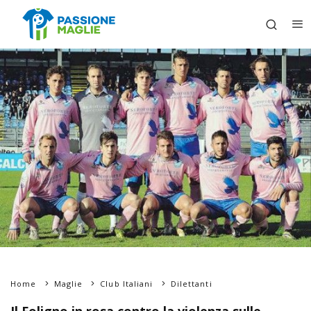
Home
Maglie
Club Italiani
Dilettanti
Il Foligno in rosa contro la violenza sulle