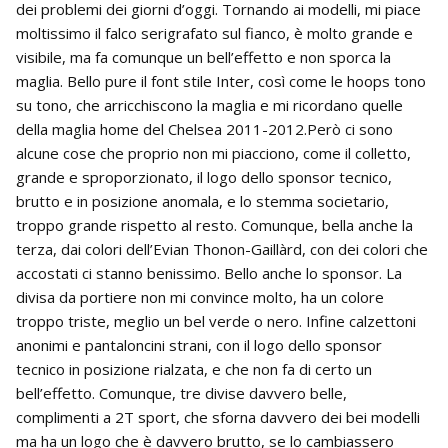
dei problemi dei giorni d’oggi. Tornando ai modelli, mi piace
moltissimo il falco serigrafato sul fianco, è molto grande e
visibile, ma fa comunque un bell’effetto e non sporca la
maglia. Bello pure il font stile Inter, così come le hoops tono
su tono, che arricchiscono la maglia e mi ricordano quelle
della maglia home del Chelsea 2011-2012.Però ci sono
alcune cose che proprio non mi piacciono, come il colletto,
grande e sproporzionato, il logo dello sponsor tecnico,
brutto e in posizione anomala, e lo stemma societario,
troppo grande rispetto al resto. Comunque, bella anche la
terza, dai colori dell’Evian Thonon-Gaillàrd, con dei colori che
accostati ci stanno benissimo. Bello anche lo sponsor. La
divisa da portiere non mi convince molto, ha un colore
troppo triste, meglio un bel verde o nero. Infine calzettoni
anonimi e pantaloncini strani, con il logo dello sponsor
tecnico in posizione rialzata, e che non fa di certo un
bell’effetto. Comunque, tre divise davvero belle,
complimenti a 2T sport, che sforna davvero dei bei modelli
ma ha un logo che è davvero brutto, se lo cambiassero