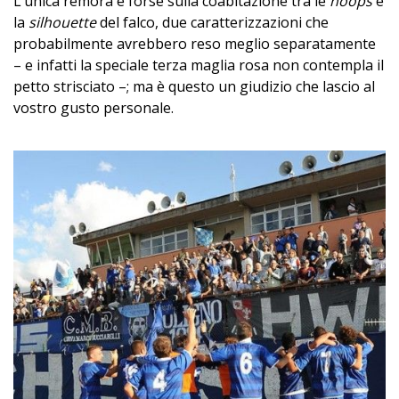
L’unica remora è forse sulla coabitazione tra le
hoops
e
la
silhouette
del falco, due caratterizzazioni che
probabilmente avrebbero reso meglio separatamente
– e infatti la speciale terza maglia rosa non contempla il
petto strisciato –; ma è questo un giudizio che lascio al
vostro gusto personale.