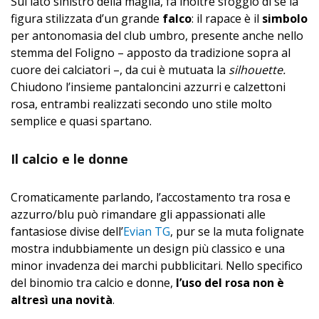
Sul lato sinistro della maglia, fa inoltre sfoggio di sé la
figura stilizzata d’un grande
falco
: il rapace è il
simbolo
per antonomasia del club umbro, presente anche nello
stemma del Foligno – apposto da tradizione sopra al
cuore dei calciatori –, da cui è mutuata la
silhouette.
Chiudono l’insieme pantaloncini azzurri e calzettoni
rosa, entrambi realizzati secondo uno stile molto
semplice e quasi spartano.
Il calcio e le donne
Cromaticamente parlando, l’accostamento tra rosa e
azzurro/blu può rimandare gli appassionati alle
fantasiose divise dell’
Evian TG
, pur se la muta folignate
mostra indubbiamente un design più classico e una
minor invadenza dei marchi pubblicitari. Nello specifico
del binomio tra calcio e donne,
l’uso del rosa non è
altresì una novità
.