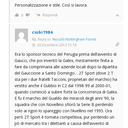
Personalizzazione e stile. Così si lavora.
Rispondi
0
ciobi1984
Reply to
Niccolò Nottingham Forest
20 Dicembre 2013 15:18
Era lo sponsor tecnico del Perugia prima dell’avvento di
Gaucci, che poi inventò la Galex, mestamente finita a
fare da comprimaria alle aziende locali dopo la dipartita
del Gauccione a Santo Domingo… 2T Sport (dove 2 T
sta per i due fratelli Tacconi, proprietari del marchio) ha
vestito anche il Gubbio in C2 dal 1998-99 al 2000-01,
quando cominciò a subire forte la concorrenza di Galex.
E fu il marchio del Gualdo dei miracoli degli anni ’90, la
squadra che con Novellino sfiorò la Serie B perdendo
solo ai rigori lo spareggio con l’Avellino nel 1995. Ora
però 2T Sport è tornata competitiva, pur perdendo un
pò di mercato tra i dilettanti a causa dell’avvento di