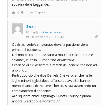
squadra delle Leggende…
Rispondi
0
Swan
Reply to
Geeno Lateeno
10 Settembre 2019 11:40
Qualsiasi serie/campionato dove la passione viene
prima del business.
Nel mio piccolo ho assistito a match di calcio “pane e
salame”, in Italia, Europa fino all’Australia.
Gradisco di più assistere a match del genere che non ad
uno di CL.
Purtroppo ció che dice Daniele C. è vero, anche nelle
leghe minori inglesi dove affaristi ed avvoltoi hanno
meno chances di mettere il becco, si sta avvertendo un
cambiamento di tendenza.
Alle squadre citate aggiungo il Notts County e prima
ancora Blackpool e Portsmouth.