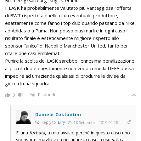
Bull Leizig/Salzburg” sugli stemmi.
Il LASK ha probabilmente valutato più vantaggiosa l’offerta
di BWT rispetto a quelle di un eventuale produttore,
esattamente come fanno i top club quando passano da Nike
ad Adidas o a Puma. Non posso biasimarli e in ogni caso il
risultato finale è esteticamente migliore rispetto allo
sponsor “unico” di Napoli e Manchester United, tanto per
citare due casi emblematici.
Punire la scelta del LASK sarebbe l’ennesima penalizzazione
ai piccoli club e onestamente non vedo come la UEFA possa
impedire ad un’azienda qualsiasi di produrre le divise da
gioco di una squadra.
Rispondi
0
Daniele Costantini
Reply to
Erry
10 Settembre 2019 02:28
E’ una
furbata
, a mio avviso, perché in questo caso uno
sponsor di maglia va a occupare la casella riservata al