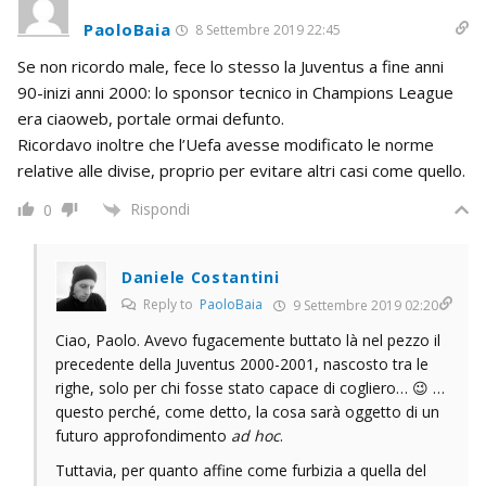
PaoloBaia
8 Settembre 2019 22:45
Se non ricordo male, fece lo stesso la Juventus a fine anni
90-inizi anni 2000: lo sponsor tecnico in Champions League
era ciaoweb, portale ormai defunto.
Ricordavo inoltre che l’Uefa avesse modificato le norme
relative alle divise, proprio per evitare altri casi come quello.
Rispondi
0
Daniele Costantini
Reply to
PaoloBaia
9 Settembre 2019 02:20
Ciao, Paolo. Avevo fugacemente buttato là nel pezzo il
precedente della Juventus 2000-2001, nascosto tra le
righe, solo per chi fosse stato capace di cogliero… 😉 …
questo perché, come detto, la cosa sarà oggetto di un
futuro approfondimento
ad hoc
.
Tuttavia, per quanto affine come furbizia a quella del