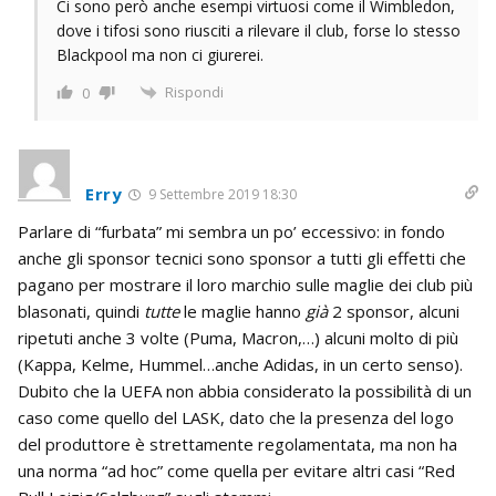
Ci sono però anche esempi virtuosi come il Wimbledon,
dove i tifosi sono riusciti a rilevare il club, forse lo stesso
Blackpool ma non ci giurerei.
Rispondi
0
Erry
9 Settembre 2019 18:30
Parlare di “furbata” mi sembra un po’ eccessivo: in fondo
anche gli sponsor tecnici sono sponsor a tutti gli effetti che
pagano per mostrare il loro marchio sulle maglie dei club più
blasonati, quindi
tutte
le maglie hanno
già
2 sponsor, alcuni
ripetuti anche 3 volte (Puma, Macron,…) alcuni molto di più
(Kappa, Kelme, Hummel…anche Adidas, in un certo senso).
Dubito che la UEFA non abbia considerato la possibilità di un
caso come quello del LASK, dato che la presenza del logo
del produttore è strettamente regolamentata, ma non ha
una norma “ad hoc” come quella per evitare altri casi “Red