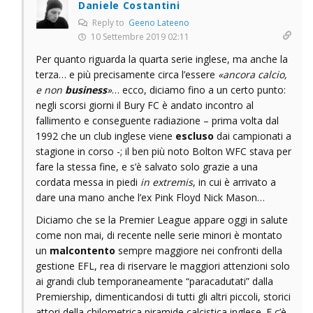
Daniele Costantini
Reply to
Geeno Lateeno
10 Settembre 2019 02:11
Per quanto riguarda la quarta serie inglese, ma anche la
terza… e più precisamente circa l’essere
«ancora calcio,
e non
business
»
… ecco, diciamo fino a un certo punto:
negli scorsi giorni il Bury FC è andato incontro al
fallimento e conseguente radiazione – prima volta dal
1992 che un club inglese viene
escluso
dai campionati a
stagione in corso -; il ben più noto Bolton WFC stava per
fare la stessa fine, e s’è salvato solo grazie a una
cordata messa in piedi
in extremis
, in cui è arrivato a
dare una mano anche l’ex Pink Floyd Nick Mason…
Diciamo che se la Premier League appare oggi in salute
come non mai, di recente nelle serie minori è montato
un
malcontento
sempre maggiore nei confronti della
gestione EFL, rea di riservare le maggiori attenzioni solo
ai grandi club temporaneamente “paracadutati” dalla
Premiership, dimenticandosi di tutti gli altri piccoli, storici
attori della chilometrica piramide calcistica inglese. E c’è