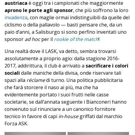
austriaca
è oggi tra i campionati che maggiormente
aprono le porte agli sponsor
, che più soffrono la loro
invadenza
, con maglie ormai indistinguibili da quelle del
ciclismo o della pallavolo — basti pensare che, da un
paio d’anni, a Salisburgo si sono perfino inventati uno
sponsor
ad hoc
per il
rookie of the match
!
Una realtà dove il LASK, va detto, sembra trovarsi
assolutamente a proprio agio: dalla stagione 2016-
2017, addirittura, il club è arrivato a
sacrificare i colori
sociali
dalle maniche della divisa, onde riservare tali
spazi alla
réclame
di turno. Una politica pubblicitaria
che farà storcere il naso ai più, ma che ha
evidentemente portato i suoi frutti nelle casse
societarie, se dall’annata seguente i Bianconeri hanno
convenuto sul rinunciare a un canonico fornitore
tecnico in favore di capi
in-house
griffati dal marchio
Forza ASK.