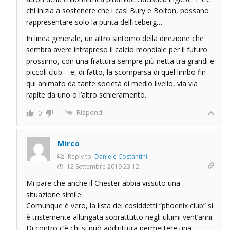
chi inizia a sostenere che i casi Bury e Bolton, possano
rappresentare solo la punta dell’iceberg…
In linea generale, un altro sintomo della direzione che
sembra avere intrapreso il calcio mondiale per il futuro
prossimo, con una frattura sempre più netta tra grandi e
piccoli club – e, di fatto, la scomparsa di quel limbo fin
qui animato da tante società di medio livello, via via
rapite da uno o l’altro schieramento.
Rispondi
0
Mirco
Reply to
Daniele Costantini
12 Settembre 2019 23:12
Mi pare che anche il Chester abbia vissuto una
situazione simile.
Comunque è vero, la lista dei cosiddetti “phoenix club” si
è tristemente allungata soprattutto negli ultimi vent’anni.
Di contro c’è chi si può addirittura permettere una