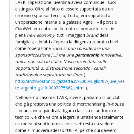
LASK, l’operazione juventina aveva comunque i suoi
distinguo. Oltre al fatto di essere supportata da un
canonico sponsor tecnico, Lotto, era soprattutto
un’operazione interna alla galassia Agnelli – il portale
CiaoWeb era nato con l’intento di portare in rete, in
piena
new economy
, tutti i maggiori
brand
della
famiglia -; e infatti all’epoca la dirigenza zebrata chiarì
come l’operazione
«non si può considerare una
sponsorizzazione […] ma una
partnership
innovativa,
unica non solo in Italia. Nasce proiettata sulle
opportunità di distribuzione secondo i canali
tradizionali e soprattutto on-line»
(
http://archiviostorico.gazzetta.it//2000/luglio/07/Juve_ves
te_argento_ga_0_0007075662.shtml
).
Nell’odierno caso del LASK, invece, parliamo di un club
che già praticava una politica di merchandising
in-house
– rinunciando quindi alla figura classica di un fornitore
tecnico -, e che va ora a legarsi a un’azienda totalmente
estranea ai suoi interessi societari: resta da vedere
come si muoverà adesso l’UEFA, perché qui davvero