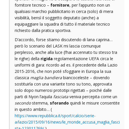
fornitore tecnico –
fornitore
, per l’appunto non un
qualsiasi marchio pubblicitario in cerca (solo) di mera
visibilità, bensì il soggetto deputato (anche) a
equipaggiare la squadra di tutto il materiale tecnico
richiesto dalla pratica sportiva.
D’accordo, forse stiamo discutendo di lana caprina…
però lo scenario del LASK mi lascia comunque
perplesso, anche alla luce (l’hai accennato tu stesso tra
le righe) della
rigida
regolamentazione UEFA circa le
uniformi di gara: ricordo ad es. il precedente della Lazio
2015-2016, che non poté sfoggiare in Europa la sua
classica
maglia bandiera
biancoceleste – dovendo
sostituirla con una variante tono su tono, approvata
solo dopo numerosi prototipi rigettati – poiché dalle
parti di Nyon l’aquila
fasciata
veniva percepita come un
secondo
stemma,
sforando
quindi le misure consentite
in questo ambito… (
https://www.repubblica.it/sport/calcio/serie-
a/lazio/2015/09/16/news/le_monde_accusa_maglia_fasci
sta-123011769/
).