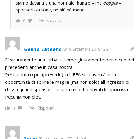
siamo davanti a una normale, banale – ma
doppia
–
sponsorizzazione, né più né meno…
Rispondi
0
Geeno Lateeno
9 Settembre 2019 12:24
E’ sicuramente una furbata, come giustamente detto con dei
precedenti anche in casa nostra.
Però prima o poi (prevedo) in UEFA si converrà sulla
opportunità di aprire le maglie (ma non solo) all’ingresso di
chissà quanti sponsor…. e sarà un bel festival dell’ipocrisia…
Pecunia non olet.
Rispondi
0
Swan
9 Settembre 2019 12:34