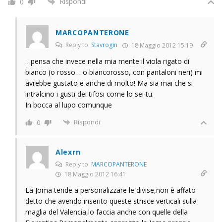
Rispondi
0
MARCOPANTERONE
Reply to
Stavrogin
18 Maggio 2012 15:19
…pensa che invece nella mia mente il viola rigato di
bianco (o rosso… o biancorosso, con pantaloni neri) mi
avrebbe gustato e anche di molto! Ma sia mai che si
intralcino i gusti dei tifosi come lo sei tu.
In bocca al lupo comunque
Rispondi
0
Alexrn
Reply to
MARCOPANTERONE
18 Maggio 2012 16:41
La Joma tende a personalizzare le divise,non è affato
detto che avendo inserito queste strisce verticali sulla
maglia del Valencia,lo faccia anche con quelle della