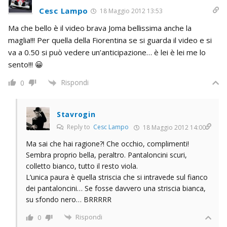
Cesc Lampo
18 Maggio 2012 13:53
Ma che bello è il video brava Joma bellissima anche la
maglia!!! Per quella della Fiorentina se si guarda il video e si
va a 0.50 si può vedere un’anticipazione… è lei è lei me lo
sento!!! 😀
Rispondi
0
Stavrogin
Reply to
Cesc Lampo
18 Maggio 2012 14:00
Ma sai che hai ragione?! Che occhio, complimenti!
Sembra proprio bella, peraltro. Pantaloncini scuri,
colletto bianco, tutto il resto viola.
L’unica paura è quella striscia che si intravede sul fianco
dei pantaloncini… Se fosse davvero una striscia bianca,
su sfondo nero… BRRRRR
Rispondi
0