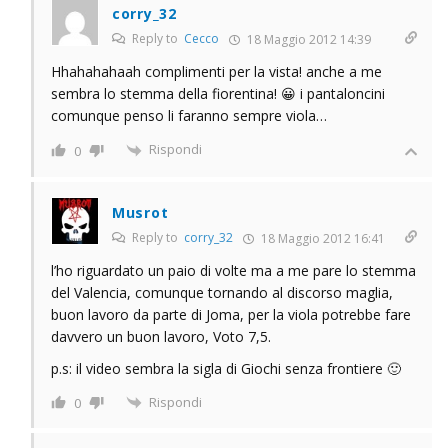
corry_32
Reply to
Cecco
18 Maggio 2012 14:39
Hhahahahaah complimenti per la vista! anche a me
sembra lo stemma della fiorentina! 😀 i pantaloncini
comunque penso li faranno sempre viola…
Rispondi
0
Musrot
Reply to
corry_32
18 Maggio 2012 16:41
l’ho riguardato un paio di volte ma a me pare lo stemma
del Valencia, comunque tornando al discorso maglia,
buon lavoro da parte di Joma, per la viola potrebbe fare
davvero un buon lavoro, Voto 7,5.
p.s: il video sembra la sigla di Giochi senza frontiere 🙂
Rispondi
0