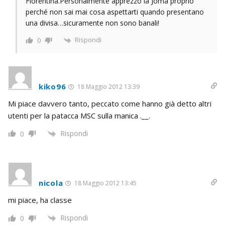
Fiorentina.Personalmente apprezzo la Joma proprio
perché non sai mai cosa aspettarti quando presentano
una divisa…sicuramente non sono banali!
Rispondi
0
kiko96
18 Maggio 2012 13:39
Mi piace davvero tanto, peccato come hanno già detto altri
utenti per la patacca MSC sulla manica .__.
Rispondi
0
nicola
18 Maggio 2012 13:45
mi piace, ha classe
Rispondi
0