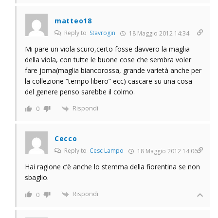
matteo18
Reply to
Stavrogin
18 Maggio 2012 14:34
Mi pare un viola scuro,certo fosse davvero la maglia
della viola, con tutte le buone cose che sembra voler
fare joma(maglia biancorossa, grande varietà anche per
la collezione “tempo libero” ecc) cascare su una cosa
del genere penso sarebbe il colmo.
Rispondi
0
Cecco
Reply to
Cesc Lampo
18 Maggio 2012 14:06
Hai ragione c’è anche lo stemma della fiorentina se non
sbaglio.
Rispondi
0