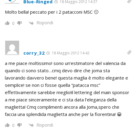
Blue-Ringed
18 Maggio 2012 14:37
Molto bella! peccato per i 2 patacconi MSC 🙁
Rispondi
0
corry_32
18 Maggio 2012 14:42
a me piace moltissimo! sono un’estimatore del valencia da
quando ci sono stato…cmq devo dire che joma sta
lavorando davvero bene! questa maglia è molto elegante e
semplice! se non ci fosse quella “patacca msc”
effettivamente sarebbe meglio!il lettering del main sponsor
a me piace sinceramente e ci sta data l’eleganza della
maglietta! Cmq complimenti ancora alla Joma,spero che
faccia una splendida maglietta anche per la fiorentina! 😀
Rispondi
0