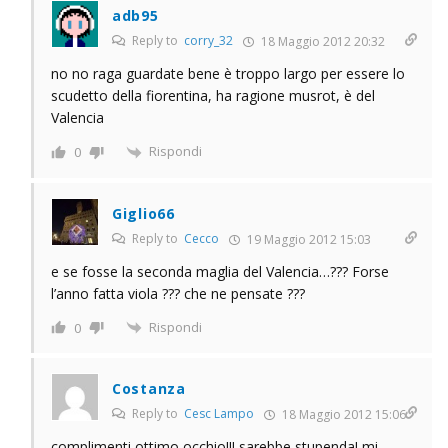
adb95
Reply to
corry_32
18 Maggio 2012 20:32
no no raga guardate bene è troppo largo per essere lo
scudetto della fiorentina, ha ragione musrot, è del
Valencia
Rispondi
0
Giglio66
Reply to
Cecco
19 Maggio 2012 15:03
e se fosse la seconda maglia del Valencia…??? Forse
l’anno fatta viola ??? che ne pensate ???
Rispondi
0
Costanza
Reply to
Cesc Lampo
18 Maggio 2012 15:06
complimenti ottimo occhio!!! sarebbe stupenda! mi