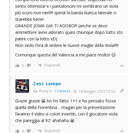
sento ottimista! e i pantaloncini mi sembrano un viola
più scuro non neri!!!! quindi la banda bianca laterale ci
starebbe bene!
GRANDE JOMA GIA’ TI ADORO!!! (anche se devo
ammettere avrei adorato quasi chiunque dopo tutto sto
patire con la lotto xD)
Non vedo l’ora di vedere le nuove maglie della Viola!!!!!
Comunque questa del Valencia a me piace molto! 😉
Rispondi
0
Cesc Lampo
Reply to
Costanza
18 Maggio 2012 15:52
Grazie grazie 😀 bo ho fatto 1+1 e ho pensato fosse
quella della Fiorentina… magari per la presentazione
faranno il video a colori invertiti, con il giocatore viola
che pareggia al 92′ ahahaha 😀
Rispondi
0