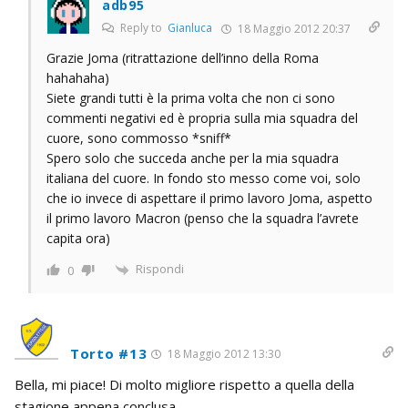
adb95
Reply to
Gianluca
18 Maggio 2012 20:37
Grazie Joma (ritrattazione dell’inno della Roma
hahahaha)
Siete grandi tutti è la prima volta che non ci sono
commenti negativi ed è propria sulla mia squadra del
cuore, sono commosso *sniff*
Spero solo che succeda anche per la mia squadra
italiana del cuore. In fondo sto messo come voi, solo
che io invece di aspettare il primo lavoro Joma, aspetto
il primo lavoro Macron (penso che la squadra l’avrete
capita ora)
Rispondi
0
Torto #13
18 Maggio 2012 13:30
Bella, mi piace! Di molto migliore rispetto a quella della
stagione appena conclusa.