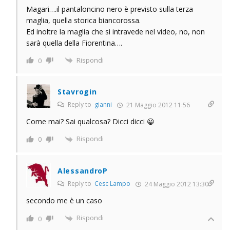
Magari….il pantaloncino nero è previsto sulla terza
maglia, quella storica biancorossa.
Ed inoltre la maglia che si intravede nel video, no, non
sarà quella della Fiorentina….
Rispondi
0
Stavrogin
Reply to
gianni
21 Maggio 2012 11:56
Come mai? Sai qualcosa? Dicci dicci 😀
Rispondi
0
AlessandroP
Reply to
Cesc Lampo
24 Maggio 2012 13:30
secondo me è un caso
Rispondi
0