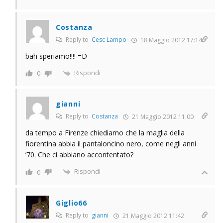
Costanza
Reply to
Cesc Lampo
18 Maggio 2012 17:14
bah speriamo!!!! =D
Rispondi
0
gianni
Reply to
Costanza
21 Maggio 2012 11:00
da tempo a Firenze chiediamo che la maglia della
fiorentina abbia il pantaloncino nero, come negli anni
’70. Che ci abbiano accontentato?
Rispondi
0
Giglio66
Reply to
gianni
21 Maggio 2012 11:42