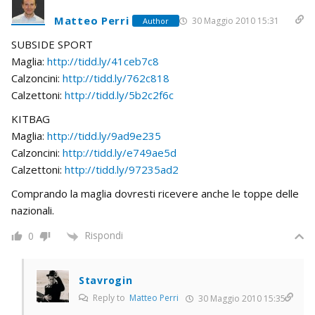
Matteo Perri
30 Maggio 2010 15:31
Author
SUBSIDE SPORT
Maglia:
http://tidd.ly/41ceb7c8
Calzoncini:
http://tidd.ly/762c818
Calzettoni:
http://tidd.ly/5b2c2f6c
KITBAG
Maglia:
http://tidd.ly/9ad9e235
Calzoncini:
http://tidd.ly/e749ae5d
Calzettoni:
http://tidd.ly/97235ad2
Comprando la maglia dovresti ricevere anche le toppe delle
nazionali.
Rispondi
0
Stavrogin
Reply to
Matteo Perri
30 Maggio 2010 15:35