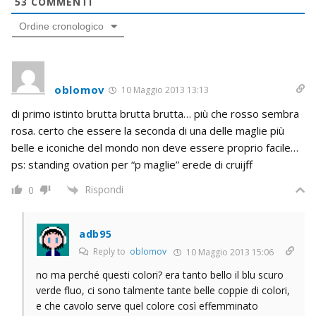
53
COMMENTI
Ordine cronologico
oblomov
10 Maggio 2013 13:13
di primo istinto brutta brutta brutta… più che rosso sembra
rosa. certo che essere la seconda di una delle maglie più
belle e iconiche del mondo non deve essere proprio facile…
ps: standing ovation per “p maglie” erede di cruijff
Rispondi
0
adb95
Reply to
oblomov
10 Maggio 2013 15:06
no ma perché questi colori? era tanto bello il blu scuro
verde fluo, ci sono talmente tante belle coppie di colori,
e che cavolo serve quel colore così effemminato