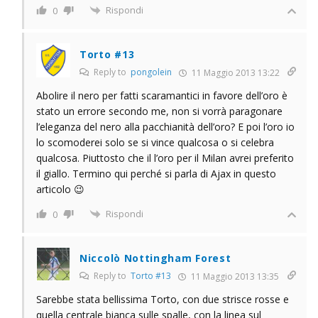
Rispondi
0
Torto #13
Reply to
pongolein
11 Maggio 2013 13:22
Abolire il nero per fatti scaramantici in favore dell’oro è
stato un errore secondo me, non si vorrà paragonare
l’eleganza del nero alla pacchianità dell’oro? E poi l’oro io
lo scomoderei solo se si vince qualcosa o si celebra
qualcosa. Piuttosto che il l’oro per il Milan avrei preferito
il giallo. Termino qui perché si parla di Ajax in questo
articolo 😉
Rispondi
0
Niccolò Nottingham Forest
Reply to
Torto #13
11 Maggio 2013 13:35
Sarebbe stata bellissima Torto, con due strisce rosse e
quella centrale bianca sulle spalle, con la linea sul