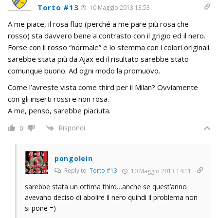
Torto #13
10 Maggio 2013 13:53
A me piace, il rosa fluo (perché a me pare più rosa che
rosso) sta davvero bene a contrasto con il grigio ed il nero.
Forse con il rosso “normale” e lo stemma con i colori originali
sarebbe stata più da Ajax ed il risultato sarebbe stato
comunque buono. Ad ogni modo la promuovo.
Come l’avreste vista come third per il Milan? Ovviamente
con gli inserti rossi e non rosa.
A me, penso, sarebbe piaciuta.
Rispondi
0
pongolein
Reply to
Torto #13
10 Maggio 2013 14:11
sarebbe stata un ottima third…anche se quest’anno
avevano deciso di abolire il nero quindi il problema non
si pone =)