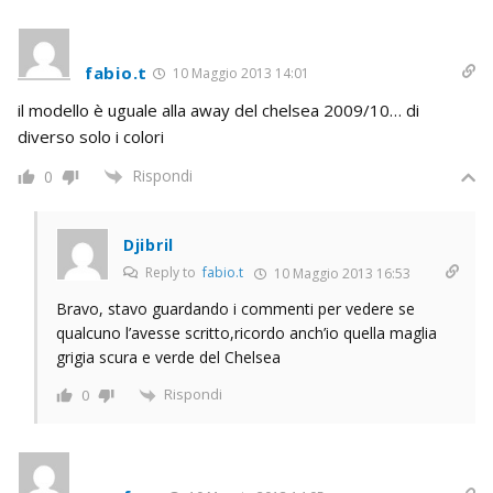
fabio.t
10 Maggio 2013 14:01
il modello è uguale alla away del chelsea 2009/10… di
diverso solo i colori
Rispondi
0
Djibril
Reply to
fabio.t
10 Maggio 2013 16:53
Bravo, stavo guardando i commenti per vedere se
qualcuno l’avesse scritto,ricordo anch’io quella maglia
grigia scura e verde del Chelsea
Rispondi
0