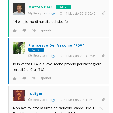
Matteo Perri
Admin
Reply to
rudiger
11 Maggio 2013 00:49
14 è il giorno di nascita del sito 😛
Rispondi
0
Francesco Del Vecchio "FDV"
Author
Reply to
rudiger
11 Maggio 2013 02:05
Io in verità il 14 lo avevo scelto proprio per raccogliere
l’eredità di Cruijff 😀
Rispondi
0
rudiger
Reply to
rudiger
11 Maggio 2013 08:55
Non avevo letto la firma dell’articolo. Vabbè: PM + FDV,