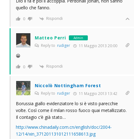
Dio li fa e poi li accoppia. Perdonali Johan, non sanno
quello che fanno.
Rispondi
0
Matteo Perri
Admin
Reply to
rudiger
11 Maggio 2013 20:00
😀
Rispondi
0
Niccolò Nottingham Forest
Reply to
rudiger
11 Maggio 2013 13:42
Borussia giallo evidenziatore lo si è visto parecchie
volte. Così come il milan rosso fuoco quai metallizzato.
Il contagio c’è già stato…
http://www.chinadaily.com.cn/english/doc/2004-
12/14/xin_371201131012111658613.jpg