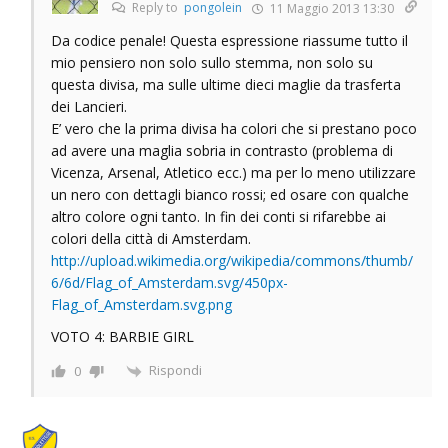
Reply to
pongolein
11 Maggio 2013 13:30
Da codice penale! Questa espressione riassume tutto il
mio pensiero non solo sullo stemma, non solo su
questa divisa, ma sulle ultime dieci maglie da trasferta
dei Lancieri.
E’ vero che la prima divisa ha colori che si prestano poco
ad avere una maglia sobria in contrasto (problema di
Vicenza, Arsenal, Atletico ecc.) ma per lo meno utilizzare
un nero con dettagli bianco rossi; ed osare con qualche
altro colore ogni tanto. In fin dei conti si rifarebbe ai
colori della città di Amsterdam.
http://upload.wikimedia.org/wikipedia/commons/thumb/
6/6d/Flag_of_Amsterdam.svg/450px-
Flag_of_Amsterdam.svg.png
VOTO 4: BARBIE GIRL
Rispondi
0