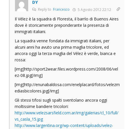
DY
Reply to
Francesco
5 Agosto 2012 22:12
Il Vélez è la squadra di Floresta, il barrìo di Buenos Aires
dove è storicamente preponderante la presenza di
immigrati italiani.
La squadra venne fondata da immigrati italiani, per
alcuni anni ha avuto una prima maglia tricolore, ed
ancora oggi la terza maglia del Vélez è verde, bianca e
rossa:
[img]http://sport2wear.files.wordpress.com/2008/06/vel
ez-08.jpg[/img]
[img]http://enunabaldosa.com/enelplacard/fotos/velezm
ediasbicolores.jpg[/img]
Gli stessi tifosi sugli spalti sventolano ancora oggi
moltissime bandiere tricolori:
http://www.velezsarsfield.com.ar/img/galerias/cl_10/full/
vs_casla_15.jpg
http://www.largentina.org/wp-content/uploads/velez-