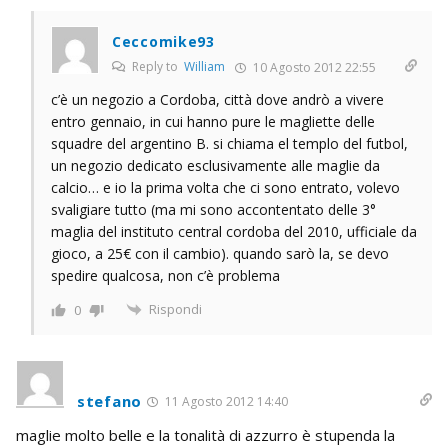
Ceccomike93
Reply to
William
10 Agosto 2012 22:55
c’è un negozio a Cordoba, città dove andrò a vivere
entro gennaio, in cui hanno pure le magliette delle
squadre del argentino B. si chiama el templo del futbol,
un negozio dedicato esclusivamente alle maglie da
calcio… e io la prima volta che ci sono entrato, volevo
svaligiare tutto (ma mi sono accontentato delle 3°
maglia del instituto central cordoba del 2010, ufficiale da
gioco, a 25€ con il cambio). quando sarò la, se devo
spedire qualcosa, non c’è problema
Rispondi
0
stefano
11 Agosto 2012 14:40
maglie molto belle e la tonalità di azzurro è stupenda la