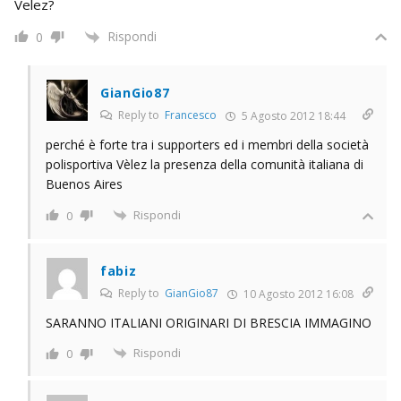
Velez?
Rispondi
0
GianGio87
Reply to
Francesco
5 Agosto 2012 18:44
perché è forte tra i supporters ed i membri della società
polisportiva Vèlez la presenza della comunità italiana di
Buenos Aires
Rispondi
0
fabiz
Reply to
GianGio87
10 Agosto 2012 16:08
SARANNO ITALIANI ORIGINARI DI BRESCIA IMMAGINO
Rispondi
0