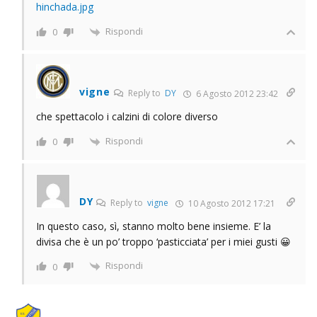
hinchada.jpg
Rispondi
0
vigne
Reply to
DY
6 Agosto 2012 23:42
che spettacolo i calzini di colore diverso
Rispondi
0
DY
Reply to
vigne
10 Agosto 2012 17:21
In questo caso, sì, stanno molto bene insieme. E’ la
divisa che è un po’ troppo ‘pasticciata’ per i miei gusti 😀
Rispondi
0