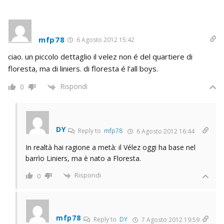
mfp78
6 Agosto 2012 15:42
ciao. un piccolo dettaglio il velez non é del quartiere di
floresta, ma di liniers. di floresta é l’all boys.
Rispondi
0
DY
Reply to
mfp78
6 Agosto 2012 16:44
In realtà hai ragione a metà: il Vélez oggi ha base nel
barrìo Liniers, ma è nato a Floresta.
Rispondi
0
mfp78
Reply to
DY
7 Agosto 2012 19:59