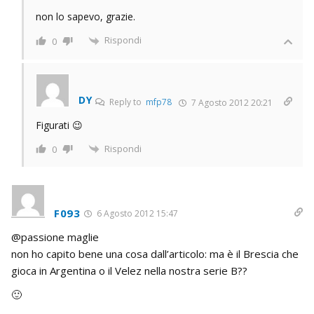
non lo sapevo, grazie.
Rispondi
0
DY
Reply to
mfp78
7 Agosto 2012 20:21
Figurati 😉
Rispondi
0
F093
6 Agosto 2012 15:47
@passione maglie
non ho capito bene una cosa dall’articolo: ma è il Brescia che
gioca in Argentina o il Velez nella nostra serie B??
🙂