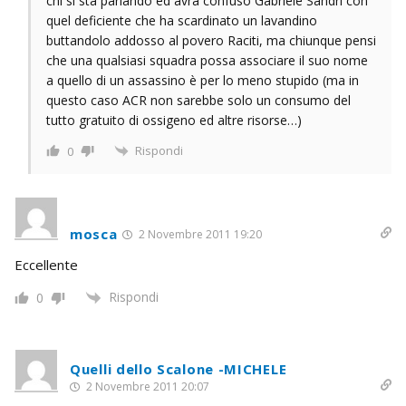
chi si sta parlando ed avrà confuso Gabriele Sandri con
quel deficiente che ha scardinato un lavandino
buttandolo addosso al povero Raciti, ma chiunque pensi
che una qualsiasi squadra possa associare il suo nome
a quello di un assassino è per lo meno stupido (ma in
questo caso ACR non sarebbe solo un consumo del
tutto gratuito di ossigeno ed altre risorse…)
Rispondi
0
mosca
2 Novembre 2011 19:20
Eccellente
Rispondi
0
Quelli dello Scalone -MICHELE
2 Novembre 2011 20:07