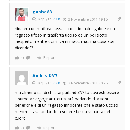
gabbo88
Reply to
ACR
2 Novembre 2011 19:16
riina era un mafioso, assassino criminale.. gabriele un
ragazzo tifoso in trasferta ucciso da un poliziotto
inesperto mentre dormiva in macchina.. ma cosa stai
dicendo??
Rispondi
0
AndreaDV7
Reply to
ACR
2 Novembre 2011 20:26
ma almeno sai di chi stai parlando??? tu dovresti essere
il primo a vergognarti, qui si stà parlando di azioni
benefiche e di un ragazzo innocente che è stato ucciso
mentre stava andando a vedere la sua squadra del
cuore.
Rispondi
0