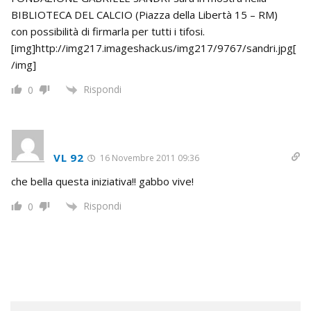
BIBLIOTECA DEL CALCIO (Piazza della Libertà 15 – RM)
con possibilità di firmarla per tutti i tifosi.
[img]http://img217.imageshack.us/img217/9767/sandri.jpg[
/img]
Rispondi
0
VL 92
16 Novembre 2011 09:36
che bella questa iniziativa!! gabbo vive!
Rispondi
0