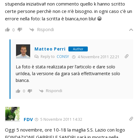
stupenda iniziativa!! non commento quello k hanno scritto
certe persone perchè non ce n’è bisogno. in ogni caso c’è un
errore nella foto: la scritta è bianca,non blu! 😀
Rispondi
0
Matteo Perri
Author
Reply to
CONSY
4 Novembre 2011 22:21
La foto è stata realizzata per l’articolo e dare solo
un’idea, la versione da gara sarà effettivamente solo
bianca.
Rispondi
0
FDV
5 Novembre 2011 14:32
Oggi 5 novembre, ore 10-18 la maglia S.S. Lazio con logo
FONDAZIONE GABRIELE SANDRI sarà in mostra nella