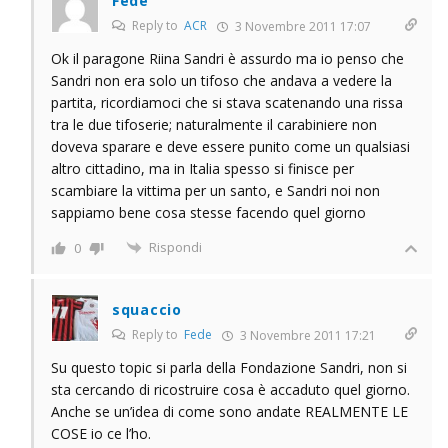
Fede
Reply to
ACR
3 Novembre 2011 17:07
Ok il paragone Riina Sandri è assurdo ma io penso che
Sandri non era solo un tifoso che andava a vedere la
partita, ricordiamoci che si stava scatenando una rissa
tra le due tifoserie; naturalmente il carabiniere non
doveva sparare e deve essere punito come un qualsiasi
altro cittadino, ma in Italia spesso si finisce per
scambiare la vittima per un santo, e Sandri noi non
sappiamo bene cosa stesse facendo quel giorno
Rispondi
0
squaccio
Reply to
Fede
3 Novembre 2011 17:21
Su questo topic si parla della Fondazione Sandri, non si
sta cercando di ricostruire cosa è accaduto quel giorno.
Anche se un’idea di come sono andate REALMENTE LE
COSE io ce l’ho.