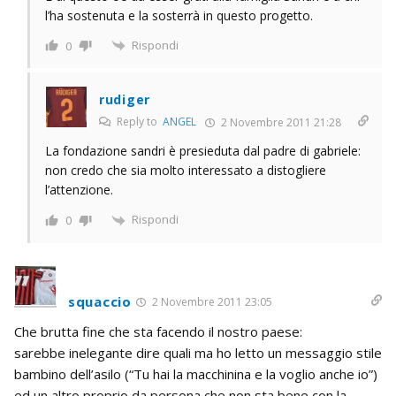
l’ha sostenuta e la sosterrà in questo progetto.
Rispondi
0
rudiger
Reply to
ANGEL
2 Novembre 2011 21:28
La fondazione sandri è presieduta dal padre di gabriele:
non credo che sia molto interessato a distogliere
l’attenzione.
Rispondi
0
squaccio
2 Novembre 2011 23:05
Che brutta fine che sta facendo il nostro paese:
sarebbe inelegante dire quali ma ho letto un messaggio stile
bambino dell’asilo (“Tu hai la macchinina e la voglio anche io”)
ed un altro proprio da persona che non sta bene con la