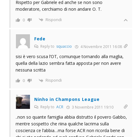
Rispetto per Gabriele ed anche se non sono
moderatore, cerchiamo di non andare O. T.
Rispondi
0
Fede
Reply to
squaccio
4 Novembre 2011 16:08
sisi è vero scusa l’OT, comunque tornando alla maglia,
quella della lazio sembra fatta apposta per non avere
nessuna scritta
Rispondi
0
Ninho in Champons League
Reply to
ACR
3 Novembre 2011 19:10
..non so quante famiglia abbia distrutto il povero Gabbo,
mentre sospetto che riina qualche lacrima sulla
coscienza ce l’abbia…ma forse ACR non ricorda bene di