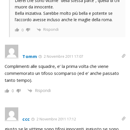
Dierei che sono vittime “della stessa parte”, quella di chi
muore da innocente.
Bella iniziativa. Sarebbe molto più bella e potente se
l’accordo avesse incluso anche le maglie della roma.
Rispondi
0
Tomm
2 Novembre 2011 17:07
Complimenti alle squadre, e’ la prima volta che viene
commemorato un tifoso scomparso (ed e’ anche passato
tanto tempo).
Rispondi
0
ccc
2 Novembre 2011 17:12
giusto se le vittime sono tifosi innocenti. ingiusto se sono