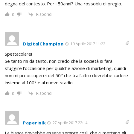
degna del contesto. Per i 50anni? Una rossoblu di pregio.
Rispondi
0
DigitalChampion
19 Aprile 2017 11:22
Spettacolare!
Se tanto mi da tanto, non credo che la società si farà
sfuggire l’occasione per qualche azione di marketing, quindi
non mi preoccuperei del 50° che tra l’altro dovrebbe cadere
insieme al 100° e al nuovo stadio.
Rispondi
0
Paperinik
27 Aprile 2017 22:14
La bianca dovrebbe essere sempre così, che ci mettano gli