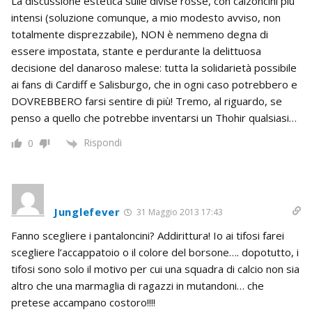
La discussione estetica sulle divise rosse, con calzoncini più
intensi (soluzione comunque, a mio modesto avviso, non
totalmente disprezzabile), NON è nemmeno degna di
essere impostata, stante e perdurante la delittuosa
decisione del danaroso malese: tutta la solidarietà possibile
ai fans di Cardiff e Salisburgo, che in ogni caso potrebbero e
DOVREBBERO farsi sentire di più! Tremo, al riguardo, se
penso a quello che potrebbe inventarsi un Thohir qualsiasi…
Rispondi
0
Junglefever
31 Maggio 2013 17:43
Fanno scegliere i pantaloncini? Addirittura! Io ai tifosi farei
scegliere l’accappatoio o il colore del borsone…. dopotutto, i
tifosi sono solo il motivo per cui una squadra di calcio non sia
altro che una marmaglia di ragazzi in mutandoni… che
pretese accampano costoro!!!!