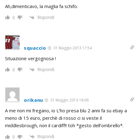
Ah,dimenticavo, la maglia fa schifo.
Rispondi
0
squaccio
31 Maggio 2013 17:54
Situazione vergognosa !
Rispondi
0
orikanu
31 Maggio 2013 18:06
A me non mi fregano, io L’ho presa blu 2 anni fa su ebay a
meno di 15 euro, perchè di rosso ci si veste il
middlesbrough, non il cardiff!! toh *gesto dell’ombrello*.
Rispondi
0