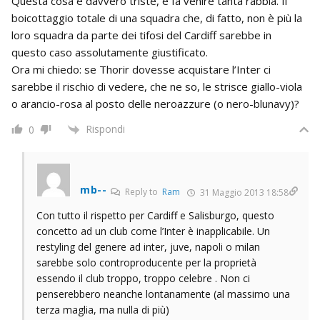
Questa cosa è davvero triste, e fa venire tanta rabbia. Il
boicottaggio totale di una squadra che, di fatto, non è più la
loro squadra da parte dei tifosi del Cardiff sarebbe in
questo caso assolutamente giustificato.
Ora mi chiedo: se Thorir dovesse acquistare l’Inter ci
sarebbe il rischio di vedere, che ne so, le strisce giallo-viola
o arancio-rosa al posto delle neroazzure (o nero-blunavy)?
Rispondi
0
mb--
Reply to
Ram
31 Maggio 2013 18:58
Con tutto il rispetto per Cardiff e Salisburgo, questo
concetto ad un club come l’Inter è inapplicabile. Un
restyling del genere ad inter, juve, napoli o milan
sarebbe solo controproducente per la proprietà
essendo il club troppo, troppo celebre . Non ci
penserebbero neanche lontanamente (al massimo una
terza maglia, ma nulla di più)