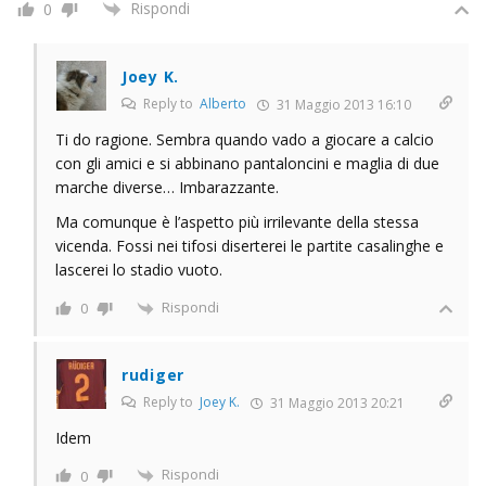
Rispondi
0
Joey K.
Reply to
Alberto
31 Maggio 2013 16:10
Ti do ragione. Sembra quando vado a giocare a calcio
con gli amici e si abbinano pantaloncini e maglia di due
marche diverse… Imbarazzante.
Ma comunque è l’aspetto più irrilevante della stessa
vicenda. Fossi nei tifosi diserterei le partite casalinghe e
lascerei lo stadio vuoto.
Rispondi
0
rudiger
Reply to
Joey K.
31 Maggio 2013 20:21
Idem
Rispondi
0