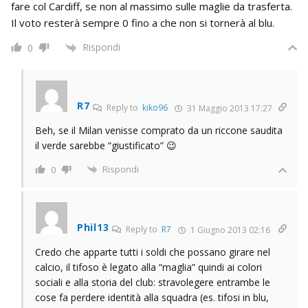
fare col Cardiff, se non al massimo sulle maglie da trasferta.
Il voto resterà sempre 0 fino a che non si tornerà al blu.
Rispondi
0
R7
Reply to
kiko96
31 Maggio 2013 17:27
Beh, se il Milan venisse comprato da un riccone saudita
il verde sarebbe “giustificato” 😉
Rispondi
0
Phil13
Reply to
R7
1 Giugno 2013 02:16
Credo che apparte tutti i soldi che possano girare nel
calcio, il tifoso è legato alla “maglia” quindi ai colori
sociali e alla storia del club: stravolegere entrambe le
cose fa perdere identità alla squadra (es. tifosi in blu,