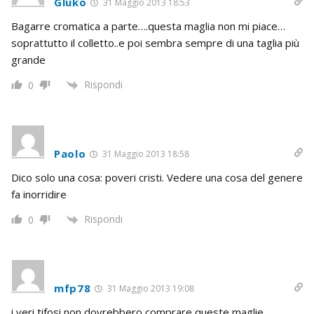
Gluko
31 Maggio 2013 18:53
Bagarre cromatica a parte….questa maglia non mi piace…
soprattutto il colletto..e poi sembra sempre di una taglia più
grande
Rispondi
0
Paolo
31 Maggio 2013 18:58
Dico solo una cosa: poveri cristi. Vedere una cosa del genere
fa inorridire
Rispondi
0
mfp78
31 Maggio 2013 19:08
i veri tifosi non dovrebbero comprare queste maglie.