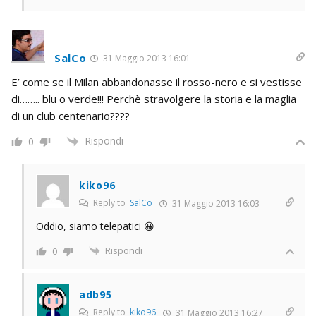
SalCo
31 Maggio 2013 16:01
E’ come se il Milan abbandonasse il rosso-nero e si vestisse
di…….. blu o verde!!! Perchè stravolgere la storia e la maglia
di un club centenario????
Rispondi
0
kiko96
Reply to
SalCo
31 Maggio 2013 16:03
Oddio, siamo telepatici 😀
Rispondi
0
adb95
Reply to
kiko96
31 Maggio 2013 16:27