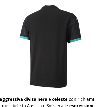
aggressiva divisa nera
e
celeste
con richiami
onosciute in Austria e Svizzera le
espressioni