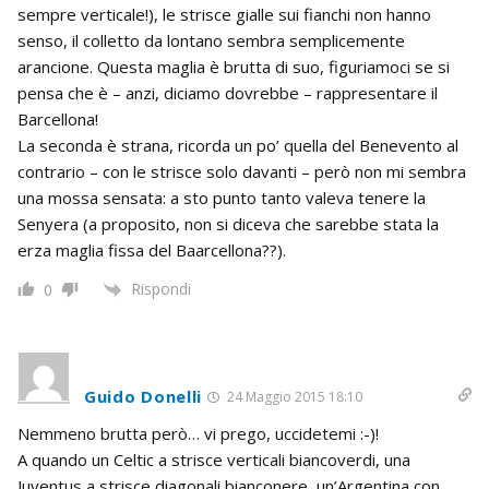
sempre verticale!), le strisce gialle sui fianchi non hanno
senso, il colletto da lontano sembra semplicemente
arancione. Questa maglia è brutta di suo, figuriamoci se si
pensa che è – anzi, diciamo dovrebbe – rappresentare il
Barcellona!
La seconda è strana, ricorda un po’ quella del Benevento al
contrario – con le strisce solo davanti – però non mi sembra
una mossa sensata: a sto punto tanto valeva tenere la
Senyera (a proposito, non si diceva che sarebbe stata la
erza maglia fissa del Baarcellona??).
Rispondi
0
Guido Donelli
24 Maggio 2015 18:10
Nemmeno brutta però… vi prego, uccidetemi :-)!
A quando un Celtic a strisce verticali biancoverdi, una
Juventus a strisce diagonali bianconere, un’Argentina con