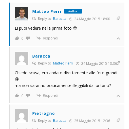
Matteo Perri
Author
Reply to
Baracca
24 Maggio 2015 18:00
Li puoi vedere nella prima foto 🙂
Rispondi
0
Baracca
Reply to
Matteo Perri
24 Maggio 2015 18:06
Chiedo scusa, ero andato direttamente alle foto grandi
😀
ma non saranno praticamente illeggibili da lontano?
Rispondi
0
Pietrogno
Reply to
Baracca
25 Maggio 2015 12:36