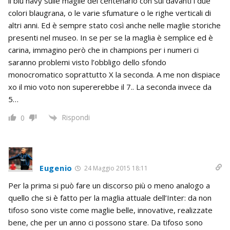
il blu navy sulle maglie del centenario con sul davanti i due
colori blaugrana, o le varie sfumature o le righe verticali di
altri anni. Ed è sempre stato così anche nelle maglie storiche
presenti nel museo. In se per se la maglia è semplice ed è
carina, immagino però che in champions per i numeri ci
saranno problemi visto l’obbligo dello sfondo
monocromatico soprattutto X la seconda. A me non dispiace
xo il mio voto non supererebbe il 7.. La seconda invece da
5…
Rispondi
0
Eugenio
24 Maggio 2015 18:11
Per la prima si può fare un discorso più o meno analogo a
quello che si è fatto per la maglia attuale dell’Inter: da non
tifoso sono viste come maglie belle, innovative, realizzate
bene, che per un anno ci possono stare. Da tifoso sono