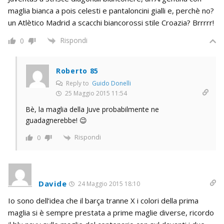
maglia bianca a pois celesti e pantaloncini gialli e, perchè no?
un Atlètico Madrid a scacchi biancorossi stile Croazia? Brrrrr!
Rispondi
0
Roberto 85
Reply to
Guido Donelli
25 Maggio 2015 11:54
Bè, la maglia della Juve probabilmente ne
guadagnerebbe! 😉
Rispondi
0
Davide
24 Maggio 2015 18:10
Io sono dell’idea che il barça tranne X i colori della prima
maglia si è sempre prestata a prime maglie diverse, ricordo