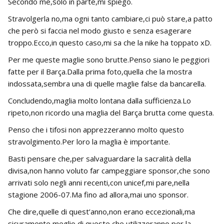
Secondo me,solo in parte,mi spiego.
Stravolgerla no,ma ogni tanto cambiare,ci può stare,a patto
che però si faccia nel modo giusto e senza esagerare
troppo.Ecco,in questo caso,mi sa che la nike ha toppato xD.
Per me queste maglie sono brutte.Penso siano le peggiori
fatte per il Barça.Dalla prima foto,quella che la mostra
indossata,sembra una di quelle maglie false da bancarella.
Concludendo,maglia molto lontana dalla sufficienza.Lo
ripeto,non ricordo una maglia del Barça brutta come questa.
Penso che i tifosi non apprezzeranno molto questo
stravolgimento.Per loro la maglia è importante.
Basti pensare che,per salvaguardare la sacralità della
divisa,non hanno voluto far campeggiare sponsor,che sono
arrivati solo negli anni recenti,con unicef,mi pare,nella
stagione 2006-07.Ma fino ad allora,mai uno sponsor.
Che dire,quelle di quest’anno,non erano eccezionali,ma
sicuramente meglio di queste che utilizzeranno per la