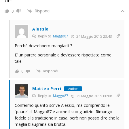
UP!
Rispondi
0
Alessio
Reply to
Maggo87
24 Maggio 2015 23:43
Perché dovrebbero mangiarti ?
E’ un parere personale e dev’essere rispettato come
tale.
Rispondi
0
Matteo Perri
Author
Reply to
Maggo87
25 Maggio 2015 00:08
Confermo quanto scrive Alessio, ma comprendo le
“paure” di Maggo87 e anche il suo giudizio. Rimango
fedele alla tradizione in casa, però non posso dire che la
maglia blaugrana sia brutta.