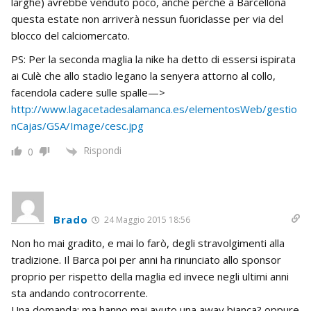
larghe) avrebbe venduto poco, anche perché a Barcellona
questa estate non arriverà nessun fuoriclasse per via del
blocco del calciomercato.
PS: Per la seconda maglia la nike ha detto di essersi ispirata
ai Culè che allo stadio legano la senyera attorno al collo,
facendola cadere sulle spalle—>
http://www.lagacetadesalamanca.es/elementosWeb/gestio
nCajas/GSA/Image/cesc.jpg
Rispondi
0
Brado
24 Maggio 2015 18:56
Non ho mai gradito, e mai lo farò, degli stravolgimenti alla
tradizione. Il Barca poi per anni ha rinunciato allo sponsor
proprio per rispetto della maglia ed invece negli ultimi anni
sta andando controcorrente.
Una domanda: ma hanno mai avuto una away bianca? oppure