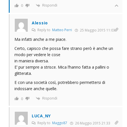
Rispondi
0
Alessio
Reply to
Matteo Perri
25 Maggio 2015 11:03
Ma infatti anche a me piace.
Certo, capisco che possa fare strano però è anche un
modo per vedere le cose
in maniera diversa.
E’ pur sempre a strisce. Mica l’hanno fatta a pallini o
glitterata.
E con una società così, potrebbero permettersi di
indossare anche quelle.
Rispondi
0
LUCA_NY
Reply to
Maggo87
26 Maggio 2015 21:33