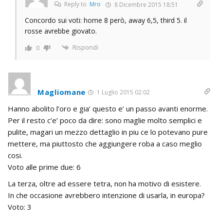
Reply to
Mro
8 Dicembre 2015 18:51
Concordo sui voti: home 8 però, away 6,5, third 5. il
rosse avrebbe giovato.
Rispondi
0
Magliomane
1 Luglio 2015 02:02
Hanno abolito l’oro e gia’ questo e’ un passo avanti enorme.
Per il resto c’e’ poco da dire: sono maglie molto semplici e
pulite, magari un mezzo dettaglio in piu ce lo potevano pure
mettere, ma piuttosto che aggiungere roba a caso meglio
cosi.
Voto alle prime due: 6
La terza, oltre ad essere tetra, non ha motivo di esistere.
In che occasione avrebbero intenzione di usarla, in europa?
Voto: 3