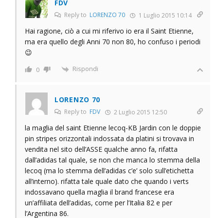
FDV
Reply to
LORENZO 70
1 Luglio 2015 10:14
Hai ragione, ciò a cui mi riferivo io era il Saint Etienne,
ma era quello degli Anni 70 non 80, ho confuso i periodi
😉
Rispondi
0
LORENZO 70
Reply to
FDV
2 Luglio 2015 12:50
la maglia del saint Etienne lecoq-KB Jardin con le doppie
pin stripes orizzontali indossata da platini si trovava in
vendita nel sito dell’ASSE qualche anno fa, rifatta
dall’adidas tal quale, se non che manca lo stemma della
lecoq (ma lo stemma dell’adidas c’e’ solo sull’etichetta
all’interno). rifatta tale quale dato che quando i verts
indossavano quella maglia il brand francese era
un’affiliata dell’adidas, come per l’Italia 82 e per
l’Argentina 86.