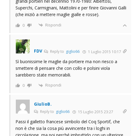
grandi portieri nel decennio 1970-1980: Albertosi,
Superchi, Carmignani, Mattolini e per finire Giovanni Galli
(che iniziò a mettere maglie gialle e rosse).
Rispondi
0
FDV
Reply to
giglio66
1 Luglio 2015 10:17
Sì buonissime le maglie da portiere ma non riesco a
smettere di pensare che con collo e polsini viola
sarebbero state memorabili.
Rispondi
0
GiulioB.
Reply to
giglio66
15 Luglio 2015 23:27
Passi il galletto francese simbolo del Coq Sportif, che
non è che sia la cosa più avvincente tra i loghi in
circolazione, ma poi perché imbruttirlo con un ulteriore