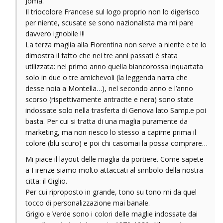
Joma.
Il triocolore Francese sul logo proprio non lo digerisco
per niente, scusate se sono nazionalista ma mi pare
davvero ignobile !!!
La terza maglia alla Fiorentina non serve a niente e te lo
dimostra il fatto che nei tre anni passati è stata
utilizzata: nel primo anno quella biancorossa inquartata
solo in due o tre amichevoli (la leggenda narra che
desse noia a Montella…), nel secondo anno e l’anno
scorso (rispettivamente antracite e nera) sono state
indossate solo nella trasferta di Genova lato Samp.e poi
basta. Per cui si tratta di una maglia puramente da
marketing, ma non riesco lo stesso a capirne prima il
colore (blu scuro) e poi chi casomai la possa comprare…
Mi piace il layout delle maglia da portiere. Come sapete
a Firenze siamo molto attaccati al simbolo della nostra
citta: il Giglio.
Per cui riproposto in grande, tono su tono mi da quel
tocco di personalizzazione mai banale.
Grigio e Verde sono i colori delle maglie indossate dai