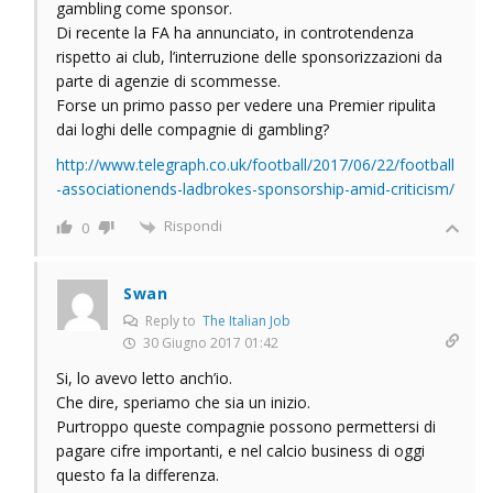
gambling come sponsor.
Di recente la FA ha annunciato, in controtendenza
rispetto ai club, l’interruzione delle sponsorizzazioni da
parte di agenzie di scommesse.
Forse un primo passo per vedere una Premier ripulita
dai loghi delle compagnie di gambling?
http://www.telegraph.co.uk/football/2017/06/22/football
-associationends-ladbrokes-sponsorship-amid-criticism/
Rispondi
0
Swan
Reply to
The Italian Job
30 Giugno 2017 01:42
Si, lo avevo letto anch’io.
Che dire, speriamo che sia un inizio.
Purtroppo queste compagnie possono permettersi di
pagare cifre importanti, e nel calcio business di oggi
questo fa la differenza.