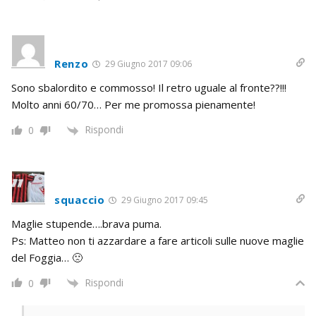
Renzo
29 Giugno 2017 09:06
Sono sbalordito e commosso! Il retro uguale al fronte??!!!
Molto anni 60/70… Per me promossa pienamente!
Rispondi
0
squaccio
29 Giugno 2017 09:45
Maglie stupende….brava puma.
Ps: Matteo non ti azzardare a fare articoli sulle nuove maglie
del Foggia… 🙁
Rispondi
0