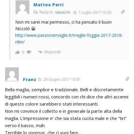
Matteo Perri
Reply to
squaccio
1 Luglio 2017 15:26
Non mi sarei mai permesso, ci ha pensato il buon
Niccolò 😀
http://www.passionemaglie.it/maglie-foggia-2017-2018-
nike/
Rispondi
0
Franz
29 Giugno 2017 10:47
Bella maglia, semplice e tradzionale. Belli e discretamente
leggibili i numeri rossi, concordo con chi dice che altri accenni
di questo colore sarebbero stati interessanti.
Non mi convince il colletto e in generale la parte alta della
maglia. L’impressione e’ che sia stata cucita male e che “tiri”
verso il basso, mah.
Terribile lo sponsor, che ci vuoi fare…