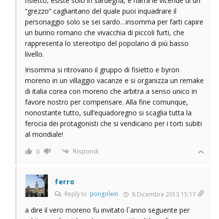
fisietto, esiste solo in sardegna, e narra le vicende di un
“grezzo” cagliaritano del quale puoi inquadrare il
personaggio solo se sei sardo…insomma per farti capire
un burino romano che vivacchia di piccoli furti, che
rappresenta lo stereotipo del popolano di più basso
livello.
Insomma si ritrovano il gruppo di fisietto e byron
moreno in un villaggio vacanze e si organizza un remake
di italia corea con moreno che arbitra a senso unico in
favore nostro per compensare. Alla fine comunque,
nonostante tutto, sull’equadoregno si scaglia tutta la
ferocia dei protagonisti che si vendicano per i torti subiti
al mondiale!
Rispondi
0
ferro
Reply to
pongolein
8 Dicembre 2013 15:17
a dire il vero moreno fu invitato l´anno seguente per