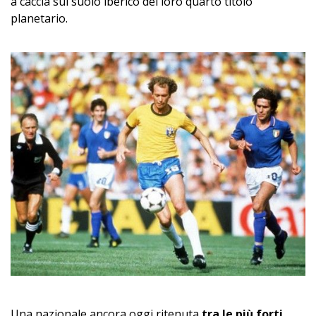
a caccia sul suolo iberico del loro quarto titolo
planetario.
Una nazionale ancora oggi ritenuta
tra le più forti