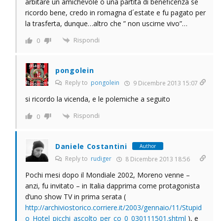
arbitare un´amichevole o una partita di beneficenza se
ricordo bene, credo in romagna d´estate e fu pagato per
la trasferta, dunque…altro che ” non uscirne vivo”…
Rispondi
0
pongolein
Reply to
pongolein
9 Dicembre 2013 15:07
si ricordo la vicenda, e le polemiche a seguito
Rispondi
0
Daniele Costantini
Author
Reply to
rudiger
8 Dicembre 2013 18:56
Pochi mesi dopo il Mondiale 2002, Moreno venne –
anzi, fu invitato – in Italia dapprima come protagonista
d’uno show TV in prima serata (
http://archiviostorico.corriere.it/2003/gennaio/11/Stupid
o_Hotel_picchi_ascolto_per_co_0_030111501.shtml
), e