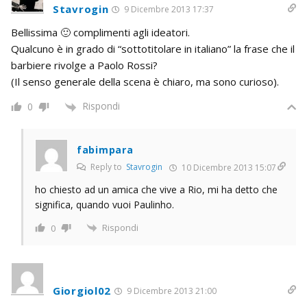
Stavrogin
9 Dicembre 2013 17:37
Bellissima 🙂 complimenti agli ideatori.
Qualcuno è in grado di “sottotitolare in italiano” la frase che il
barbiere rivolge a Paolo Rossi?
(Il senso generale della scena è chiaro, ma sono curioso).
Rispondi
0
fabimpara
Reply to
Stavrogin
10 Dicembre 2013 15:07
ho chiesto ad un amica che vive a Rio, mi ha detto che
significa, quando vuoi Paulinho.
Rispondi
0
Giorgiol02
9 Dicembre 2013 21:00