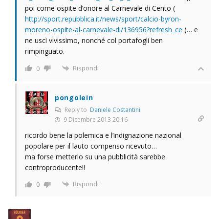
poi come ospite d’onore al Carnevale di Cento (
http://sport.repubblica.it/news/sport/calcio-byron-
moreno-ospite-al-carnevale-di/136956?refresh_ce
)… e
ne uscì vivissimo, nonché col portafogli ben
rimpinguato.
Rispondi
0
pongolein
Reply to
Daniele Costantini
9 Dicembre 2013 20:16
ricordo bene la polemica e l’indignazione nazional
popolare per il lauto compenso ricevuto…
ma forse metterlo su una pubblicità sarebbe
controproducente!!
Rispondi
0