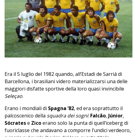
Era il 5 luglio del 1982 quando, all’Estadi de Sarriá di
Barcellona, i brasiliani videro materializzarsi una delle
maggiori disfatte sportive della loro quasi invincibile
Seleçao
.
Erano i mondiali di
Spagna ’82
, ed era soprattutto il
palcoscenico della
squadra dei sogni
:
Falcão
,
Júnior
,
Sócrates
e
Zico
erano solo la punta di quell’iceberg di
fuoriclasse che andavano a comporre l’undici verdeoro,