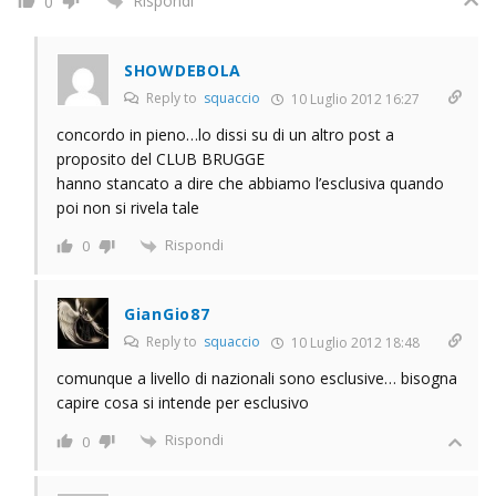
Rispondi
0
SHOWDEBOLA
Reply to
squaccio
10 Luglio 2012 16:27
concordo in pieno…lo dissi su di un altro post a
proposito del CLUB BRUGGE
hanno stancato a dire che abbiamo l’esclusiva quando
poi non si rivela tale
Rispondi
0
GianGio87
Reply to
squaccio
10 Luglio 2012 18:48
comunque a livello di nazionali sono esclusive… bisogna
capire cosa si intende per esclusivo
Rispondi
0