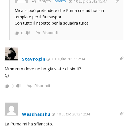
Reply to
Roberto
10 Luglio 2012 15:47
Mica si può pretendere che Puma crei ad hoc un
template per il Bursaspor….
Con tutto il rispetto per la squadra turca
Rispondi
0
Stavrogin
10 Luglio 2012 12:34
Mmmmm dove ne ho già viste di simili?
😛
Rispondi
0
Wasshasshu
10 Luglio 2012 12:34
La Puma mi ha sfiancato.