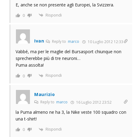
E, anche se non presente agli Europei, la Svizzera.
Rispondi
0
Ivan
Reply to
marco
10 Luglio 2012 12:33
Vabbé, ma per le maglie del Bursasport chiunque non
sprecherebbe più di tre neuroni…
Puma assolta!
Rispondi
0
Maurizio
Reply to
marco
16 Luglio 2012 23:52
la Puma almeno ne ha 3, la Nike veste 100 squadro con
una t-shirt!
Rispondi
0