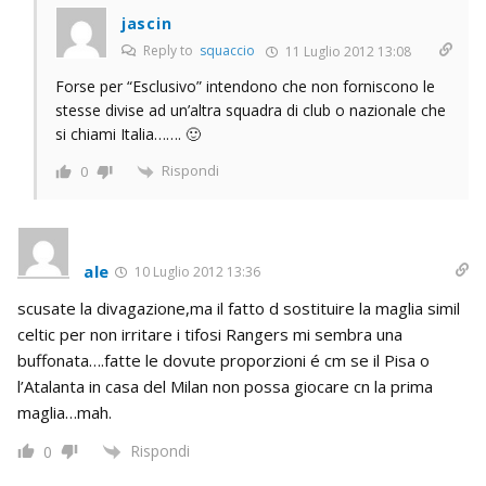
jascin
Reply to
squaccio
11 Luglio 2012 13:08
Forse per “Esclusivo” intendono che non forniscono le
stesse divise ad un’altra squadra di club o nazionale che
si chiami Italia……. 🙂
Rispondi
0
ale
10 Luglio 2012 13:36
scusate la divagazione,ma il fatto d sostituire la maglia simil
celtic per non irritare i tifosi Rangers mi sembra una
buffonata….fatte le dovute proporzioni é cm se il Pisa o
l’Atalanta in casa del Milan non possa giocare cn la prima
maglia…mah.
Rispondi
0