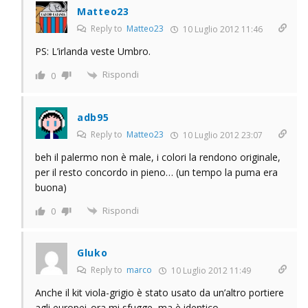
Matteo23
Reply to
Matteo23
10 Luglio 2012 11:46
PS: L’irlanda veste Umbro.
Rispondi
0
adb95
Reply to
Matteo23
10 Luglio 2012 23:07
beh il palermo non è male, i colori la rendono originale,
per il resto concordo in pieno… (un tempo la puma era
buona)
Rispondi
0
Gluko
Reply to
marco
10 Luglio 2012 11:49
Anche il kit viola-grigio è stato usato da un’altro portiere
agli europei..ora mi sfugge, ma è identico