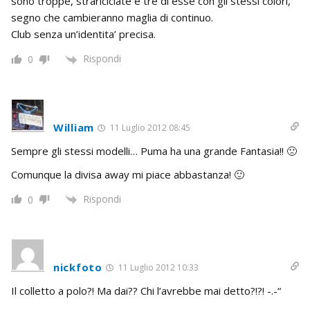
sono troppe, strariciclate e tre di esse con gli stessi colori,
segno che cambieranno maglia di continuo.
Club senza un’identita’ precisa.
Rispondi
0
William
11 Luglio 2012 08:45
Sempre gli stessi modelli… Puma ha una grande Fantasia!! 🙁
Comunque la divisa away mi piace abbastanza! 🙂
Rispondi
0
nickfoto
11 Luglio 2012 10:33
Il colletto a polo?! Ma dai?? Chi l’avrebbe mai detto?!?! -.-“