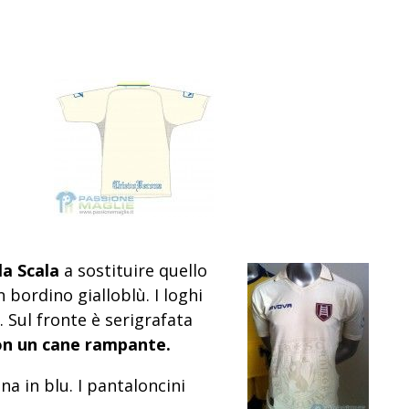
a Scala
a sostituire quello
n bordino gialloblù. I loghi
. Sul fronte è serigrafata
on un cane rampante.
na in blu. I pantaloncini