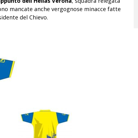
sappunto dell’Hellas Verona
, squadra relegata
n sono mancate anche vergognose minacce fatte
sidente del Chievo.