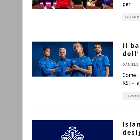
per
...
12 COMM
Il b
dell
DANIELE
Come i 
KSI – l
7 COMME
Isla
desi