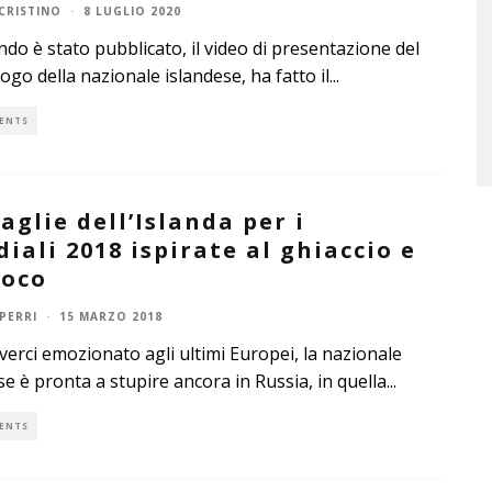
CRISTINO
·
8 LUGLIO 2020
do è stato pubblicato, il video di presentazione del
ogo della nazionale islandese, ha fatto il
...
ENTS
aglie dell’Islanda per i
iali 2018 ispirate al ghiaccio e
uoco
PERRI
·
15 MARZO 2018
erci emozionato agli ultimi Europei, la nazionale
se è pronta a stupire ancora in Russia, in quella
...
ENTS