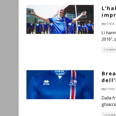
L’ha
impr
MATTEO 
Li hann
2016”, 
7 COMME
Brea
dell
MATTEO 
Dalla f
ghiacci
14 COMM