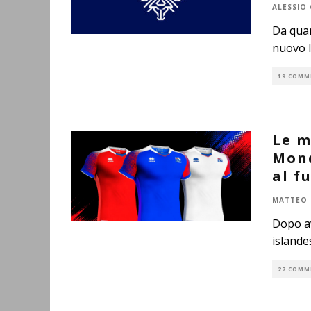
ALESSIO 
Da quan
nuovo l
19 COMM
Le m
Mond
al f
MATTEO 
Dopo av
islande
27 COMM