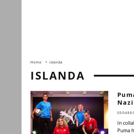
Home
islanda
ISLANDA
Puma
Nazi
EDOARDO
In coll
Puma ha