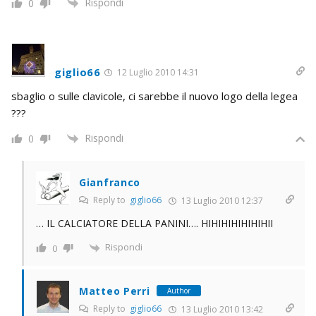
Rispondi
0
giglio66
12 Luglio 2010 14:31
sbaglio o sulle clavicole, ci sarebbe il nuovo logo della legea
???
Rispondi
0
Gianfranco
Reply to
giglio66
13 Luglio 2010 12:37
… IL CALCIATORE DELLA PANINI…. HIHIHIHIHIHIHII
Rispondi
0
Matteo Perri
Author
Reply to
giglio66
13 Luglio 2010 13:42