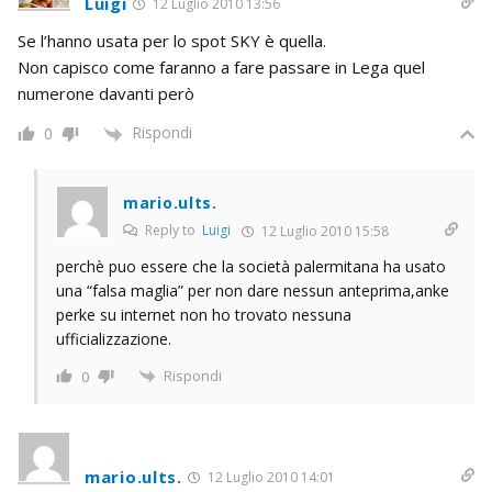
Luigi
12 Luglio 2010 13:56
Se l’hanno usata per lo spot SKY è quella.
Non capisco come faranno a fare passare in Lega quel
numerone davanti però
Rispondi
0
mario.ults.
Reply to
Luigi
12 Luglio 2010 15:58
perchè puo essere che la società palermitana ha usato
una “falsa maglia” per non dare nessun anteprima,anke
perke su internet non ho trovato nessuna
ufficializzazione.
Rispondi
0
mario.ults.
12 Luglio 2010 14:01