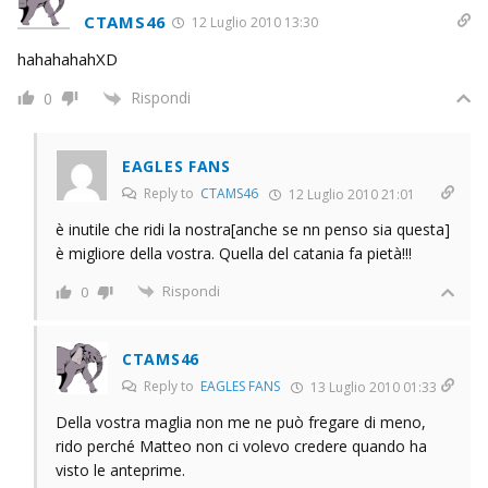
CTAMS46
12 Luglio 2010 13:30
hahahahahXD
Rispondi
0
EAGLES FANS
Reply to
CTAMS46
12 Luglio 2010 21:01
è inutile che ridi la nostra[anche se nn penso sia questa]
è migliore della vostra. Quella del catania fa pietà!!!
Rispondi
0
CTAMS46
Reply to
EAGLES FANS
13 Luglio 2010 01:33
Della vostra maglia non me ne può fregare di meno,
rido perché Matteo non ci volevo credere quando ha
visto le anteprime.