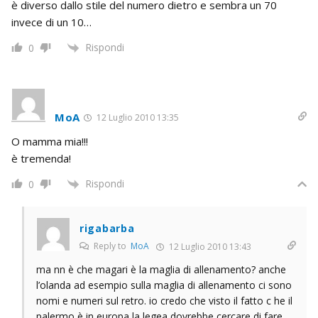
è diverso dallo stile del numero dietro e sembra un 70
invece di un 10…
Rispondi
0
MoA
12 Luglio 2010 13:35
O mamma mia!!!
è tremenda!
Rispondi
0
rigabarba
Reply to
MoA
12 Luglio 2010 13:43
ma nn è che magari è la maglia di allenamento? anche
l’olanda ad esempio sulla maglia di allenamento ci sono
nomi e numeri sul retro. io credo che visto il fatto c he il
palermo è in europa la legea dovrebbe cercare di fare