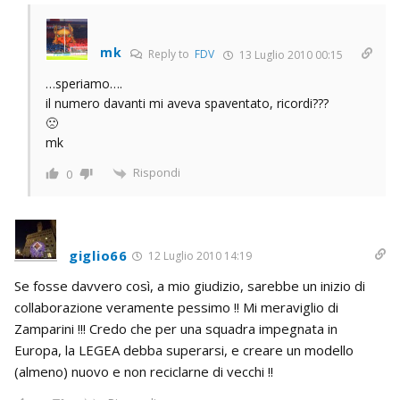
mk
Reply to
FDV
13 Luglio 2010 00:15
…speriamo….
il numero davanti mi aveva spaventato, ricordi???
🙁
mk
Rispondi
0
giglio66
12 Luglio 2010 14:19
Se fosse davvero così, a mio giudizio, sarebbe un inizio di
collaborazione veramente pessimo !! Mi meraviglio di
Zamparini !!! Credo che per una squadra impegnata in
Europa, la LEGEA debba superarsi, e creare un modello
(almeno) nuovo e non reciclarne di vecchi !!