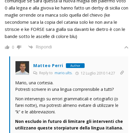
comunque se sarà questa la nuova maglia del palermo voto
0 alla legea e alla givova ke hanno fatto un derby di sicilia con
maglie orrende ora manca solo quella del chievo (ke
secondome sara la copia del catania solo ke non avra le
striscie e ke FORSE sara gialla sia davanti ke dietro è con le
bande sotto le ascelle di colore blu)
Rispondi
0
Matteo Perri
Author
Reply to
mario.ults.
12 Luglio 2010 14:27
Mario, una cortesia.
Potresti scrivere in una lingua comprensibile a tutti?
Non intervengo su errori grammaticali e ortografici (o
farei notte), ma potresti almeno evitare di utilizzare le
“k” e le abbreviazioni.
Non escludo in futuro di limitare gli interventi che
utilizzano queste storpiature della lingua italiana.