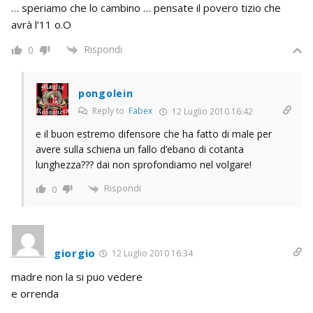
… speriamo che lo cambino … pensate il povero tizio che
avrà l’11 o.O
Rispondi
0
pongolein
Reply to
Fabex
12 Luglio 2010 16:42
e il buon estremo difensore che ha fatto di male per
avere sulla schiena un fallo d’ebano di cotanta
lunghezza??? dai non sprofondiamo nel volgare!
Rispondi
0
giorgio
12 Luglio 2010 16:34
madre non la si puo vedere
e orrenda