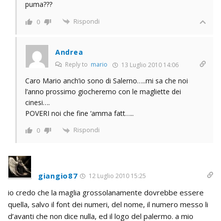
puma???
Rispondi
0
Andrea
Reply to
mario
13 Luglio 2010 14:06
Caro Mario anch’io sono di Salerno…..mi sa che noi
l’anno prossimo giocheremo con le magliette dei
cinesi….
POVERI noi che fine ‘amma fatt…..
Rispondi
0
giangio87
12 Luglio 2010 15:25
io credo che la maglia grossolanamente dovrebbe essere
quella, salvo il font dei numeri, del nome, il numero messo li
d’avanti che non dice nulla, ed il logo del palermo. a mio