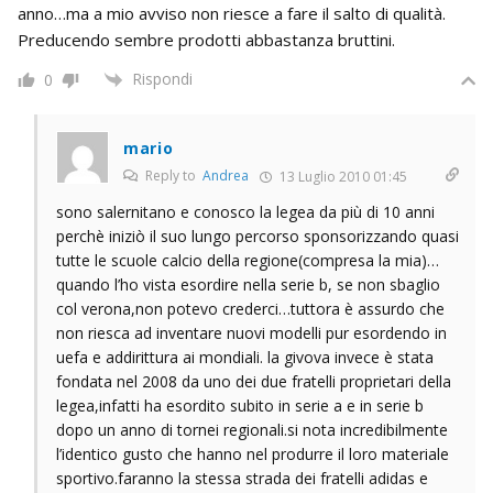
anno…ma a mio avviso non riesce a fare il salto di qualità.
Preducendo sembre prodotti abbastanza bruttini.
Rispondi
0
mario
Reply to
Andrea
13 Luglio 2010 01:45
sono salernitano e conosco la legea da più di 10 anni
perchè iniziò il suo lungo percorso sponsorizzando quasi
tutte le scuole calcio della regione(compresa la mia)…
quando l’ho vista esordire nella serie b, se non sbaglio
col verona,non potevo crederci…tuttora è assurdo che
non riesca ad inventare nuovi modelli pur esordendo in
uefa e addirittura ai mondiali. la givova invece è stata
fondata nel 2008 da uno dei due fratelli proprietari della
legea,infatti ha esordito subito in serie a e in serie b
dopo un anno di tornei regionali.si nota incredibilmente
l’identico gusto che hanno nel produrre il loro materiale
sportivo.faranno la stessa strada dei fratelli adidas e