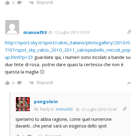
Rispondi
0
manuel93
12 Luglio 2010 16:39
http://sport.sky.it/sport/calcio_italiano/photogallery/2010/0
7/07/spot_sky_calcio_2010_2011_calciopiubello_miccoli_pop
up.html?p=23
guardate qui, i numeri sono incolati a bande su
due tinte di rosa.. potrei dare quasi la certessa che non è
questa la maglia 🙂
Rispondi
0
pongolein
Reply to
manuel93
12 Luglio 2010 16:43
speriamo tu abbia ragione, come quel numerone
davanti…che pena! sarà un esigenza dello spot