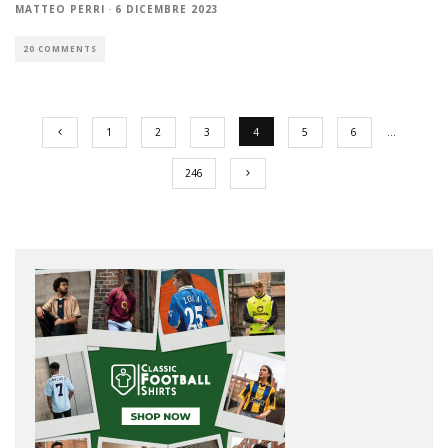
MATTEO PERRI
·
6 DICEMBRE 2023
20 COMMENTS
1
2
3
4
5
6
…
246