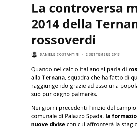
La controversa m
2014 della Ternana
rossoverdi
DANIELE COSTANTINI
·
2 SETTEMBRE 2013
Quando nel calcio italiano si parla di
ro
alla
Ternana
, squadra che ha fatto di q
raggiungendo grazie ad esso una popolar
suo pur degno palmarès.
Nei giorni precedenti l’inizio del campion
comunale di Palazzo Spada,
la formazio
nuove divise
con cui affronterà la stagi