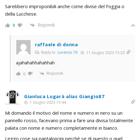
Sarebbero improponibili anche come divise del Foggia o
della Lucchese.
Rispondi
9
raffaele di donna
Reply to
Lorenzo 70
11 Giugno 2023 15:20
ajahahahhahahhah
Rispondi
0
Gianluca Lugarà alias Giangio87
1 Giugno 2023 15:44
Mi domando il motivo del nome e numero in nero su un
pannello rosso, facevano prima a fare una divisa totalmente
palata con nome e numero completamente in bianco.
Leggo cose sui pantaloncini perchè se di questo o quel