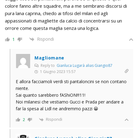
colore fanno altre squadre, ma a me sembrano discorsi di
pura lana caprina, chiedo ai tifosi del milan ed agli
appassionati di magliette da calcio di concentrarsi su un
orrore come questa maglia senza una logica.
Rispondi
1
Magliomane
Reply to
Gianluca Lugarà alias Giangio87
1 Giugno 2023 15:57
E allora facciamoli verdi sti pantaloncini se non contano
niente.
Sai quanto sarebbero fAShiON!!!11!
Noi milanesi che vestiamo Gucci e Prada per andare a
far la spesa al Lidl ne andremmo pazzi 😀
Rispondi
2