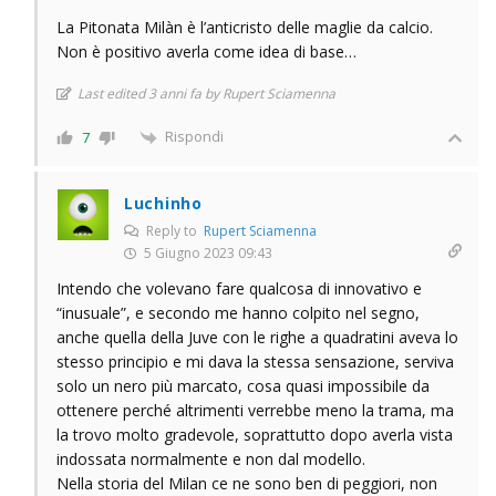
La Pitonata Milàn è l’anticristo delle maglie da calcio.
Non è positivo averla come idea di base…
Last edited 3 anni fa by Rupert Sciamenna
Rispondi
7
Luchinho
Reply to
Rupert Sciamenna
5 Giugno 2023 09:43
Intendo che volevano fare qualcosa di innovativo e
“inusuale”, e secondo me hanno colpito nel segno,
anche quella della Juve con le righe a quadratini aveva lo
stesso principio e mi dava la stessa sensazione, serviva
solo un nero più marcato, cosa quasi impossibile da
ottenere perché altrimenti verrebbe meno la trama, ma
la trovo molto gradevole, soprattutto dopo averla vista
indossata normalmente e non dal modello.
Nella storia del Milan ce ne sono ben di peggiori, non