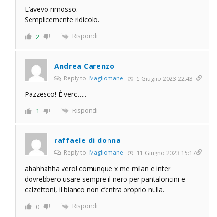
L’avevo rimosso.
Semplicemente ridicolo.
Rispondi
2
Andrea Carenzo
Reply to
Magliomane
5 Giugno 2023 22:43
Pazzesco! È vero…..
Rispondi
1
raffaele di donna
Reply to
Magliomane
11 Giugno 2023 15:17
ahahhahha vero! comunque x me milan e inter
dovrebbero usare sempre il nero per pantaloncini e
calzettoni, il bianco non c’entra proprio nulla.
Rispondi
0