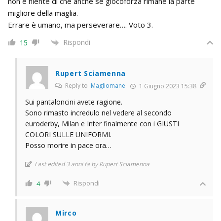
non è niente di che anche se giocoforza rimane la parte
migliore della maglia.
Errare è umano, ma perseverare…. Voto 3.
Rispondi
15
Rupert Sciamenna
Reply to
Magliomane
1 Giugno 2023 15:38
Sui pantaloncini avete ragione.
Sono rimasto incredulo nel vedere al secondo
euroderby, Milan e Inter finalmente con i GIUSTI
COLORI SULLE UNIFORMI.
Posso morire in pace ora…
Last edited 3 anni fa by Rupert Sciamenna
Rispondi
4
Mirco