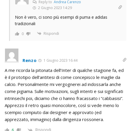
Reply to
Andrea Carenzo
2 Giugno 2023 14:29
Non è vero, ci sono più esempi di puma e adidas
tradizionali
Rispondi
0
Renzo
1 Giugno 2023 16:44
A me ricorda la pitonata dell’Inter di qualche stagione fa, ed
è il prototipo dell’antitesi di come concepisco le maglie da
calcio. Personalmente mi vergognerei ad indossarla anche
come pigiama. Sulle motivazioni, sugli intenti e sui significati
intrinsechi poi, diciamo che ci hanno fracassato i “cabbasisi”.
Apprezzo il retro quasi monocolore, così si vede meno lo
scempio compiuto dai designer e approvato (ed
apprezzato, immagino) dalla dirigenza rossonera.
Rispondi
6