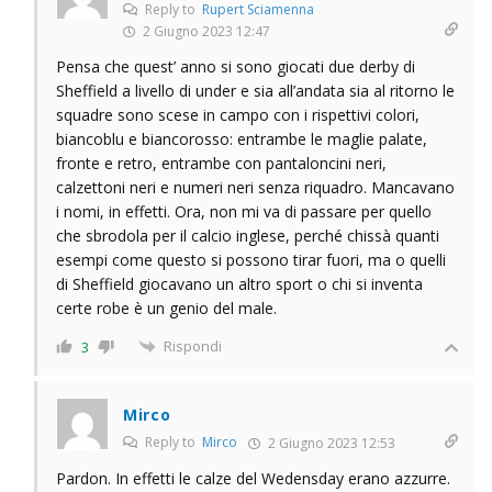
Reply to
Rupert Sciamenna
2 Giugno 2023 12:47
Pensa che quest’ anno si sono giocati due derby di
Sheffield a livello di under e sia all’andata sia al ritorno le
squadre sono scese in campo con i rispettivi colori,
biancoblu e biancorosso: entrambe le maglie palate,
fronte e retro, entrambe con pantaloncini neri,
calzettoni neri e numeri neri senza riquadro. Mancavano
i nomi, in effetti. Ora, non mi va di passare per quello
che sbrodola per il calcio inglese, perché chissà quanti
esempi come questo si possono tirar fuori, ma o quelli
di Sheffield giocavano un altro sport o chi si inventa
certe robe è un genio del male.
Rispondi
3
Mirco
Reply to
Mirco
2 Giugno 2023 12:53
Pardon. In effetti le calze del Wedensday erano azzurre.